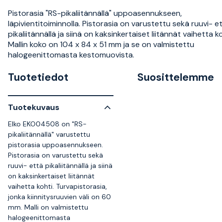
Pistorasia "RS-pikaliitännällä" uppoasennukseen,
läpivientitoiminnolla. Pistorasia on varustettu sekä ruuvi- e
pikaliitännällä ja siinä on kaksinkertaiset liitännät vaihetta ko
Mallin koko on 104 x 84 x 51 mm ja se on valmistettu
halogeenittomasta kestomuovista.
Tuotetiedot
Suosittelemme
Tuotekuvaus
Elko EKO04508 on "RS-
pikaliitännällä" varustettu
pistorasia uppoasennukseen.
Pistorasia on varustettu sekä
ruuvi- että pikaliitännällä ja siinä
on kaksinkertaiset liitännät
vaihetta kohti. Turvapistorasia,
jonka kiinnitysruuvien väli on 60
mm. Malli on valmistettu
halogeenittomasta