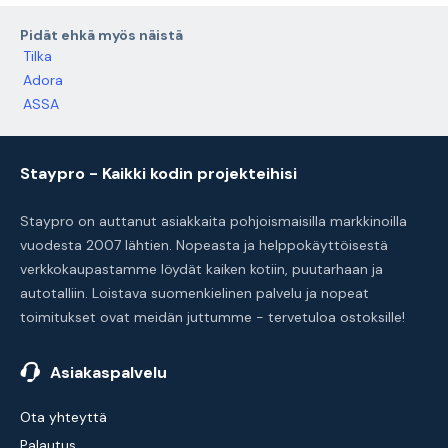
Pidät ehkä myös näistä
Tilka
Adora
ASSA
Staypro - Kaikki kodin projekteihisi
Staypro on auttanut asiakkaita pohjoismaisilla markkinoilla
vuodesta 2007 lähtien. Nopeasta ja helppokäyttöisestä
verkkokaupastamme löydät kaiken kotiin, puutarhaan ja
autotalliin. Loistava suomenkielinen palvelu ja nopeat
toimitukset ovat meidän juttumme - tervetuloa ostoksille!
Asiakaspalvelu
Ota yhteyttä
Palautus