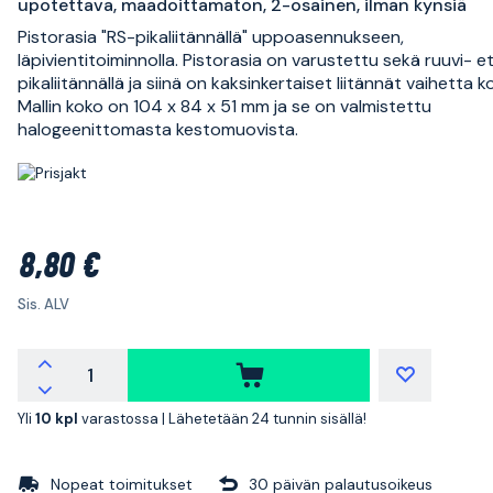
upotettava, maadoittamaton, 2-osainen, ilman kynsiä
Pistorasia "RS-pikaliitännällä" uppoasennukseen,
läpivientitoiminnolla. Pistorasia on varustettu sekä ruuvi- e
pikaliitännällä ja siinä on kaksinkertaiset liitännät vaihetta ko
Mallin koko on 104 x 84 x 51 mm ja se on valmistettu
halogeenittomasta kestomuovista.
8,80 €
Sis. ALV
Yli
10 kpl
varastossa |
Lähetetään 24 tunnin sisällä!
Nopeat toimitukset
30 päivän palautusoikeus