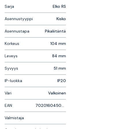
Sarja
Elko RS
Asennustyyppi
Kisko
Asennustapa
Pikaliitäntä
Korkeus
104 mm
Leveys
84 mm
Syvyys
51 mm
IP-luokka
IP20
Väri
Valkoinen
EAN
7020160450814
Valmistaja