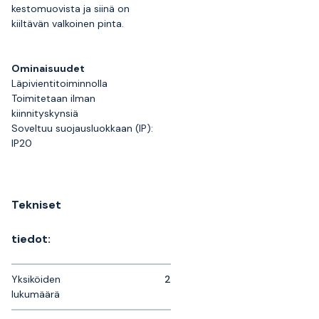
kestomuovista ja siinä on
kiiltävän valkoinen pinta.
Ominaisuudet
Läpivientitoiminnolla
Toimitetaan ilman
kiinnityskynsiä
Soveltuu suojausluokkaan (IP):
IP20
Tekniset
tiedot:
Yksiköiden
2
lukumäärä