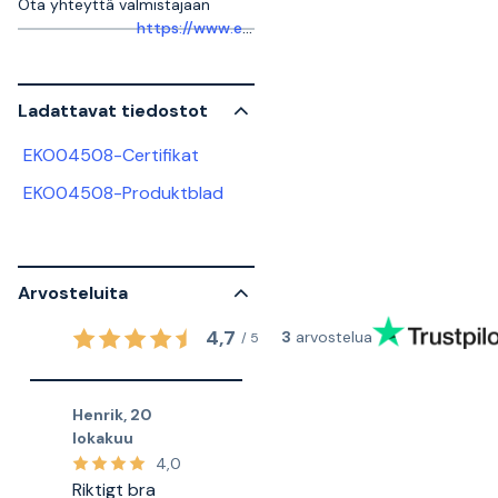
Ota yhteyttä valmistajaan
https://www.elko.se/support/
Ladattavat tiedostot
EKO04508-Certifikat
EKO04508-Produktblad
Arvosteluita
4,7
3
arvostelua
/
5
Henrik
,
20
lokakuu
4,0
Riktigt bra