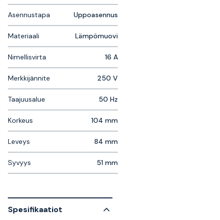
Asennustapa
Uppoasennus
Materiaali
Lämpömuovi
Nimellisvirta
16 A
Merkkijännite
250 V
Taajuusalue
50 Hz
Korkeus
104 mm
Leveys
84 mm
Syvyys
51 mm
Spesifikaatiot