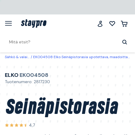
Sähkö & valaistus
EKO04508 Elko Seinäpistorasia upotettava, maadoittamaton, 2-osainen, ilman kynsiä
ELKO
EKO04508
Tuotenumero: 2817230
Seinäpistorasia
4,7