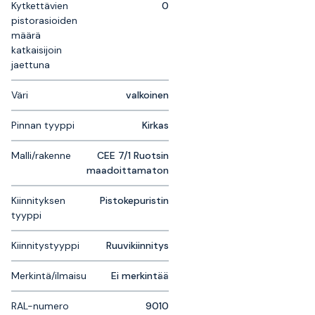
Kytkettävien
0
pistorasioiden
määrä
katkaisijoin
jaettuna
Väri
valkoinen
Pinnan tyyppi
Kirkas
Malli/rakenne
CEE 7/1 Ruotsin
maadoittamaton
Kiinnityksen
Pistokepuristin
tyyppi
Kiinnitystyyppi
Ruuvikiinnitys
Merkintä/ilmaisu
Ei merkintää
RAL-numero
9010