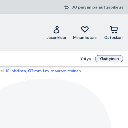
30 päivän palautusoikeus
Jäsenklubi
Minun listani
Ostoskori
Yritys
Yksityinen
eli 16 johdinta, Ø7 mm 1 m, määrämittainen