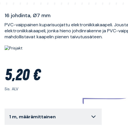
16 johdinta, Ø7 mm
PVC-vaippainen kuparisuojattu elektroniikkakaapeli. Joust
elektroniikkakaapeli, jonka hieno johdinrakenne ja PVC-vai
mahdollistavat kaapelin pienen taivutussäteen.
5,20 €
Sis. ALV
1 m, määrämittainen