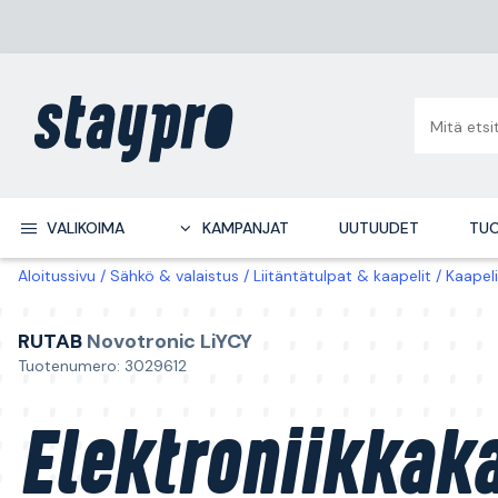
VALIKOIMA
KAMPANJAT
UUTUUDET
TUO
Aloitussivu
Sähkö & valaistus
Liitäntätulpat & kaapelit
Kaapeli
RUTAB
Novotronic LiYCY
Tuotenumero: 3029612
Elektroniikkaka