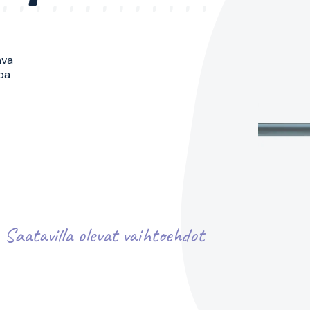
ava
ppa
Saatavilla olevat vaihtoehdot