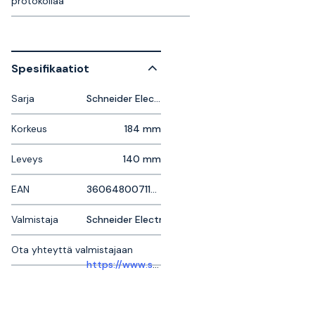
protokollaa
Spesifikaatiot
Sarja
Schneider Electric Altivar
Korkeus
184 mm
Leveys
140 mm
EAN
3606480071195
Valmistaja
Schneider Electric
Ota yhteyttä valmistajaan
https://www.se.com/se/sv/work/support/