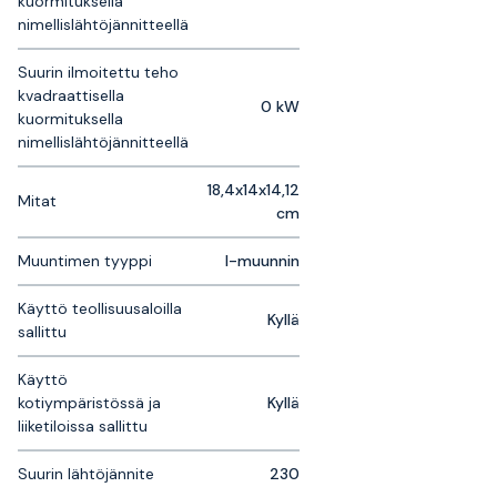
kuormituksella
nimellislähtöjännitteellä
Suurin ilmoitettu teho
kvadraattisella
0 kW
kuormituksella
nimellislähtöjännitteellä
18,4x14x14,12
Mitat
cm
Muuntimen tyyppi
I-muunnin
Käyttö teollisuusaloilla
Kyllä
sallittu
Käyttö
kotiympäristössä ja
Kyllä
liiketiloissa sallittu
Suurin lähtöjännite
230