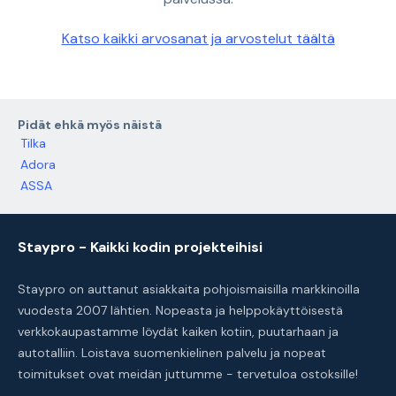
Katso kaikki arvosanat ja arvostelut täältä
Pidät ehkä myös näistä
Tilka
Adora
ASSA
Staypro - Kaikki kodin projekteihisi
Staypro on auttanut asiakkaita pohjoismaisilla markkinoilla
vuodesta 2007 lähtien. Nopeasta ja helppokäyttöisestä
verkkokaupastamme löydät kaiken kotiin, puutarhaan ja
autotalliin. Loistava suomenkielinen palvelu ja nopeat
toimitukset ovat meidän juttumme - tervetuloa ostoksille!