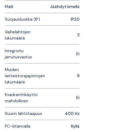
Malli
Jäähdyttimellä
Suojausluokka (IP)
IP20
Vaihelähtöjen
3
lukumäärä
Integroitu
Ei
jarrutusvastus
Muiden
laitteistorajapintojen
8
lukumäärä
Kvadranttikäyttö
Ei
mahdollinen
Suurin lähtötaajuus
400 Hz
PC-liitännällä
Kyllä