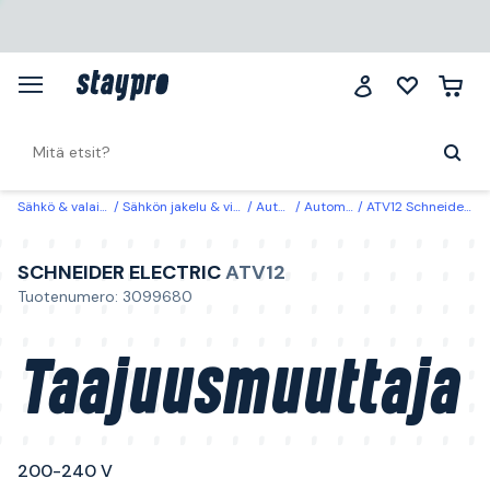
Sähkö & valaistus
Sähkön jakelu & virrantuotto
Automaatio
Automaatiotarvikkeet
ATV12 Schneider Electric Taajuusmuuttaja 200-240 V 12,2 A, 3 kW
SCHNEIDER ELECTRIC
ATV12
Tuotenumero: 3099680
Taajuusmuuttaja
200-240 V