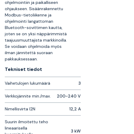
ohjelmointiin ja paikalliseen
ohjaukseen. Sisäänrakennettu
Modbus-tietoliikenne ja
ohjelmointi langattoman
Bluetooth-sovittimen kautta,
joten se on yksi näppärimmistä
taajuusmuuttajista markkinoilla.
Se voidaan ohjelmoida myös
ilman jännitettä suoraan
pakkauksessaan.
Tekniset tiedot
Vaihetulojen lukumäärä
3
Verkkojännite min./max.
200-240 V
Nimellisvirta I2N
12,2 A
Suurin ilmoitettu teho
lineaarisella
3 kW