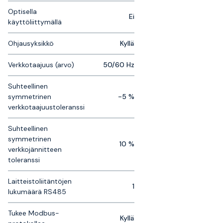
Optisella
Ei
käyttöliittymällä
Ohjausyksikkö
Kyllä
Verkkotaajuus (arvo)
50/60 Hz
Suhteellinen
symmetrinen
-5 %
verkkotaajuustoleranssi
Suhteellinen
symmetrinen
10 %
verkkojännitteen
toleranssi
Laitteistoliitäntöjen
1
lukumäärä RS485
Tukee Modbus-
Kyllä