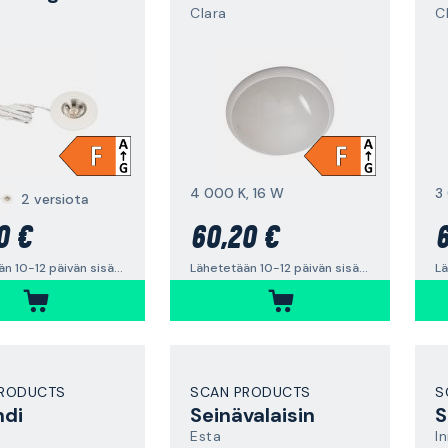
Clara
C
4 000 K, 16 W
3
2 versiota
0 €
60,20 €
6
Lähetetään 10-12 päivän sisällä
Lähetetään 10-12 päivän sisällä
PRODUCTS
SCAN PRODUCTS
S
ndi
Seinävalaisin
S
Esta
I