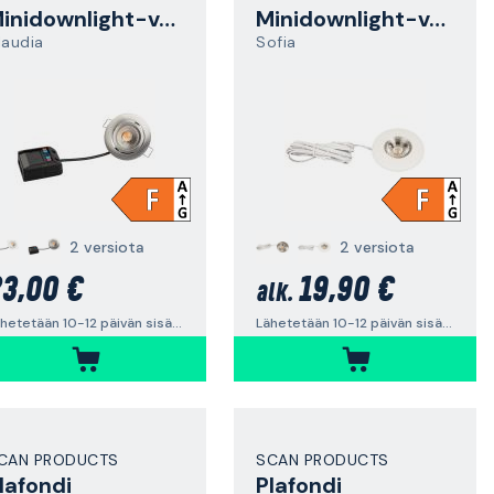
Minidownlight-valaisin
Minidownlight-valaisin
laudia
Sofia
2 versiota
2 versiota
3,00 €
19,90 €
alk.
Lähetetään 10-12 päivän sisällä
Lähetetään 10-12 päivän sisällä
CAN PRODUCTS
SCAN PRODUCTS
lafondi
Plafondi