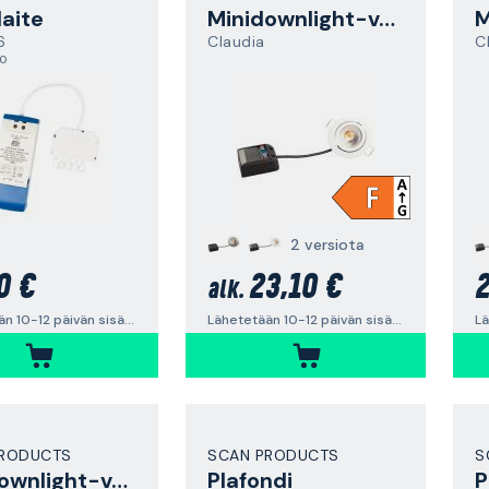
laite
Minidownlight-valaisin
6
Claudia
C
,0
2 versiota
0 €
23,10 €
2
alk.
Lähetetään 10-12 päivän sisällä
Lähetetään 10-12 päivän sisällä
PRODUCTS
SCAN PRODUCTS
S
Minidownlight-valaisin
Plafondi
P