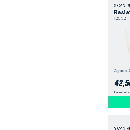
SCAN 
Rasia
12502
Zigbee,
42,5
SCAN 