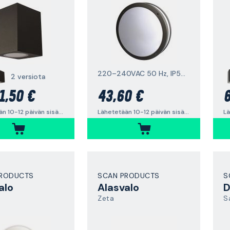
220–240VAC 50 Hz, IP54, E27
2 versiota
1,50 €
43,60 €
6
Lähetetään 10-12 päivän sisällä
Lähetetään 10-12 päivän sisällä
PRODUCTS
SCAN PRODUCTS
S
alo
Alasvalo
Zeta
S