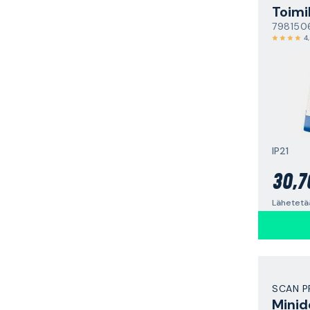
Toimi
798150
4
IP21
30,7
SCAN 