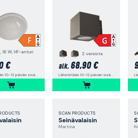
 16 W, HF-anturi
2 versiota
0 €
68,90 €
9
alk.
Lähetetään 10-12 päivän sisällä
Lähetetään 10-12 päivän sisällä
PRODUCTS
SCAN PRODUCTS
S
valaisin
Seinävalaisin
S
Martina
N