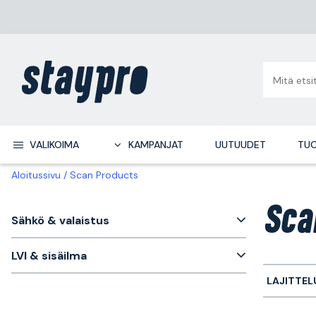
VALIKOIMA
KAMPANJAT
UUTUUDET
TUO
Aloitussivu
Scan Products
Sca
Sähkö & valaistus
LVI & sisäilma
LAJITTEL