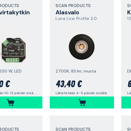
PRODUCTS
SCAN PRODUCTS
S
virtakytkin
Alasvalo
K
Luna Low Profile 2.0
1
 200 W, LED
2700K, 83 lm, musta
DI
0 €
43,40 €
6
Lähetetään 10-12 päivän sisällä
Lähetetään 4-5 päivän sisällä
PRODUCTS
SCAN PRODUCTS
S