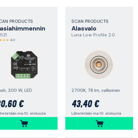
CAN PRODUCTS
SCAN PRODUCTS
asiahimmennin
Alasvalo
2521
Luna Low Profile 2.0
4,0
ush, 200 W, LED
2700K, 78 lm, valkoinen
0,60 €
43,40 €
hetetään ma 10. elokuuta
Lähetetään ma 10. elokuuta