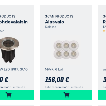
PRODUCTS
SCAN PRODUCTS
S
ohdevalaisin
Alasvalo
R
Sabina
1
5,0
 W LED, IP67, GU10
MV/R, 6 kpl
p
0 €
158,00 €
3
än ma 10. elokuuta
Lähetetään ma 10. elokuuta
Lä