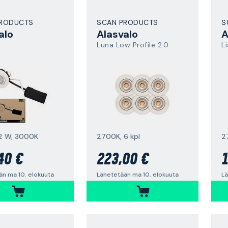
PRODUCTS
SCAN PRODUCTS
S
alo
Alasvalo
A
Luna Low Profile 2.0
Li
,2 W, 3000K
2700K, 6 kpl
2
40 €
223,00 €
1
än ma 10. elokuuta
Lähetetään ma 10. elokuuta