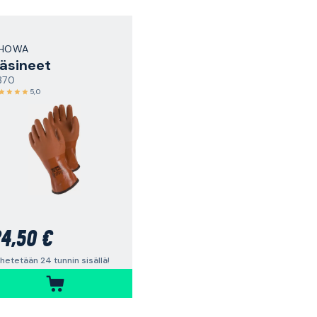
HOWA
äsineet
370
5,0
4,50 €
hetetään 24 tunnin sisällä!