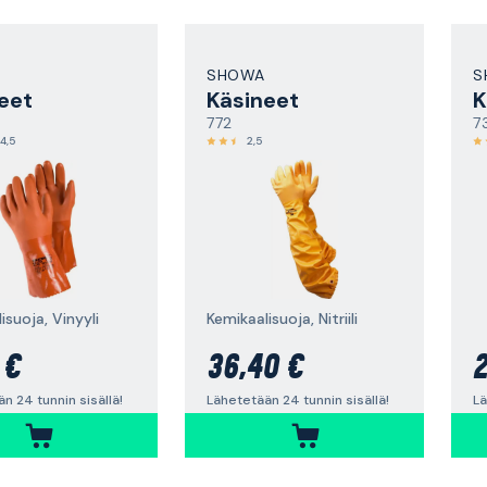
SHOWA
S
eet
Käsineet
K
772
7
4,5
2,5
isuoja, Vinyyli
Kemikaalisuoja, Nitriili
 €
36,40 €
2
n 24 tunnin sisällä!
Lähetetään 24 tunnin sisällä!
Lä