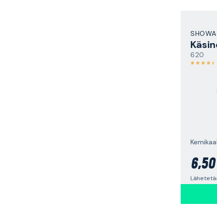
SHOWA
Käsin
620
Kemikaal
6,50
Lähetetää