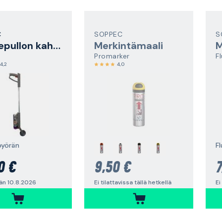
C
SOPPEC
S
Suihkepullon kahva
Merkintämaali
M
Promarker
4,2
4,0
ipyörän
F
0 €
9,50 €
7
än 10.8.2026
Ei tilattavissa tällä hetkellä
Ei