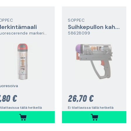
OPPEC
SOPPEC
erkintämaali
Suihkepullon kahva
Fluorescerende markeringsfarge
58628099
luoresoiva
,80 €
26,70 €
 tilattavissa tällä hetkellä
Ei tilattavissa tällä hetkellä