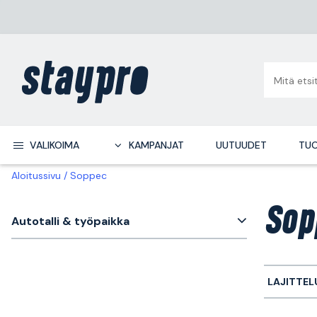
VALIKOIMA
KAMPANJAT
UUTUUDET
TUO
Aloitussivu
Soppec
Sop
Autotalli & työpaikka
LAJITTEL