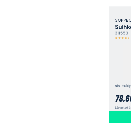
SOPPE
311553
sis. tuk
78,6
Lähetetä