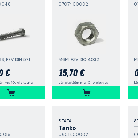
0048
0707400002
0
S, FZV DIN 571
M6M, FZV ISO 4032
M
0 €
15,70 €
0
än ma 10. elokuuta
Lähetetään ma 10. elokuuta
Lä
STAFA
S
o
Tanko
T
0019
0601400002
6