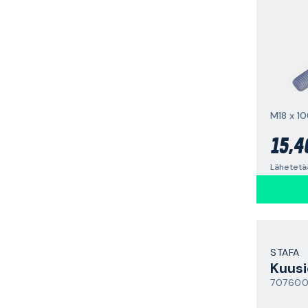
M18 x 1
15,4
Lähetetä
STAFA
Kuusi
70760