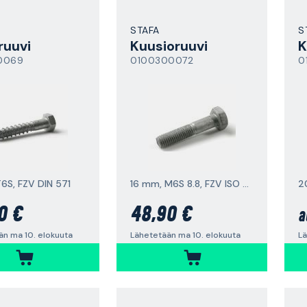
STAFA
S
ruuvi
Kuusioruuvi
K
0069
0100300072
0
6S, FZV DIN 571
16 mm, M6S 8.8, FZV ISO 4014
0 €
48,90 €
a
än ma 10. elokuuta
Lähetetään ma 10. elokuuta
Lä