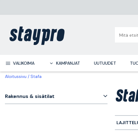
VALIKOIMA
KAMPANJAT
UUTUUDET
TUO
Aloitussivu
Stafa
Sta
Rakennus & sisätilat
LAJITTEL