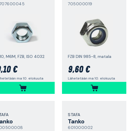
707600045
705000019
10, M6M, FZB, ISO 4032
FZB DIN 985-8, matala
,10 €
9,60 €
hetetään ma 10. elokuuta
Lähetetään ma 10. elokuuta
TAFA
STAFA
anko
Tanko
00500008
601000002