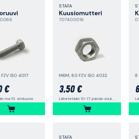
STAFA
S
oruuvi
Kuusiomutteri
K
00066
707400016
0
, FZV ISO 4017
M6M, 8.0 FZV ISO 4032
0 €
3,50 €
6
än ma 10. elokuuta
Lähetetään 10-17 päivän sisällä
Lä
STAFA
S