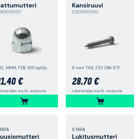
attumutteri
Kansiruuvi
06100007
0201100010
M12, MHM, FZB, 100 kpl/pakkaus
6 mm T6S, FZV DIN 571
1,40 €
28,70 €
hetetään ma 10. elokuuta
Lähetetään ma 10. elokuuta
TAFA
STAFA
uusiomutteri
Lukitusmutteri