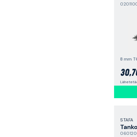
020110
8 mm T6
30,7
Lähetetä
STAFA
Tank
060120