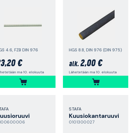
GS 4.6, FZB DIN 976
HGS 8.8, DIN 976 (DIN 975)
3,20 €
2,00 €
alk.
hetetään ma 10. elokuuta
Lähetetään ma 10. elokuuta
TAFA
STAFA
uusioruuvi
Kuusiokantaruuvi
100600006
0101300027