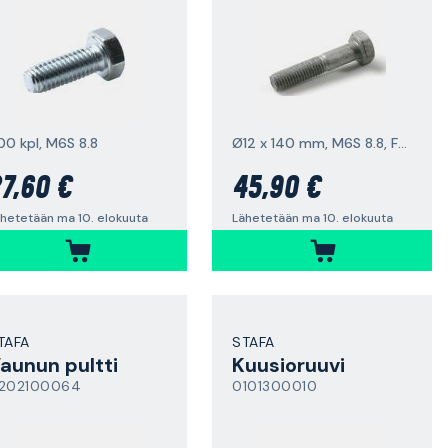
00 kpl, M6S 8.8
Ø12 x 140 mm, M6S 8.8, FZV, 25 kpl/pakkaus
7,60 €
45,90 €
hetetään ma 10. elokuuta
Lähetetään ma 10. elokuuta
TAFA
STAFA
aunun pultti
Kuusioruuvi
202100064
0101300010