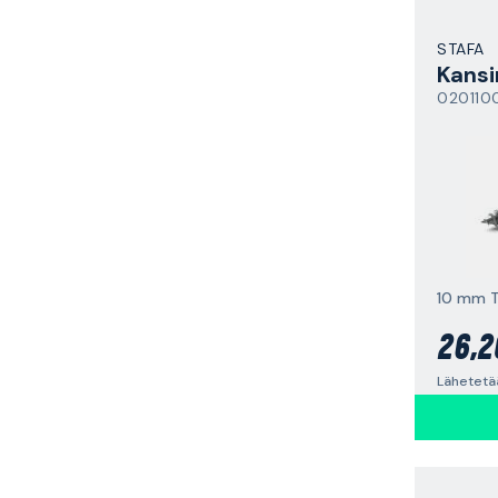
STAFA
Kansi
020110
10 mm T
26,2
Lähetetä