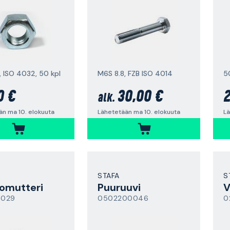
, ISO 4032, 50 kpl
M6S 8.8, FZB ISO 4014
5
0 €
30,00 €
2
alk.
än ma 10. elokuuta
Lähetetään ma 10. elokuuta
Lä
STAFA
S
omutteri
Puuruuvi
V
0029
0502200046
0