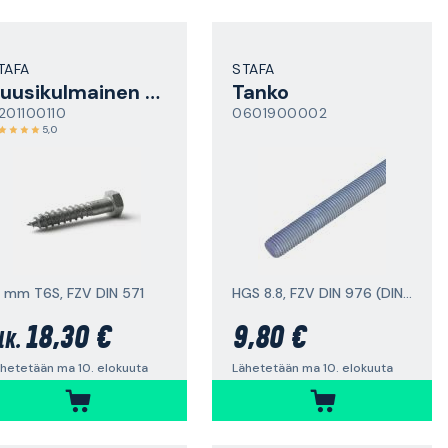
TAFA
STAFA
Kuusikulmainen puuruuvi
Tanko
201100110
0601900002
5,0
6 mm T6S, FZV DIN 571
HGS 8.8, FZV DIN 976 (DIN 975)
18,30 €
9,80 €
lk.
hetetään ma 10. elokuuta
Lähetetään ma 10. elokuuta