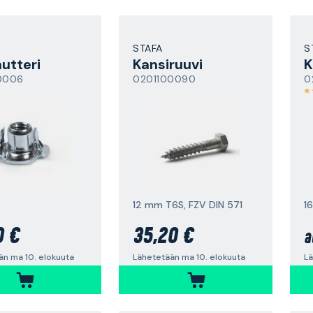
STAFA
S
utteri
Kansiruuvi
0006
0201100090
0
12 mm T6S, FZV DIN 571
1
0 €
35,20 €
a
än ma 10. elokuuta
Lähetetään ma 10. elokuuta
Lä