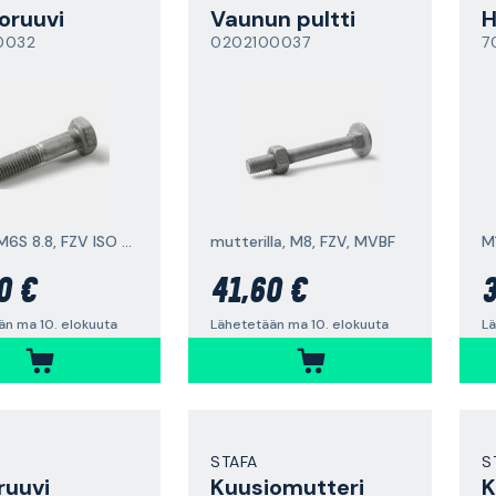
oruuvi
Vaunun pultti
H
0032
0202100037
7
10 mm, M6S 8.8, FZV ISO 4014
mutterilla, M8, FZV, MVBF
0 €
41,60 €
3
än ma 10. elokuuta
Lähetetään ma 10. elokuuta
Lä
STAFA
S
ruuvi
Kuusiomutteri
K