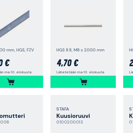
000 mm, HGS, FZV
HGS 8.8, M8 x 2000 mm
H
0 €
4,70 €
2
än ma 10. elokuuta
Lähetetään ma 10. elokuuta
Lä
STAFA
S
omutteri
Kuusioruuvi
K
0008
0100200013
0