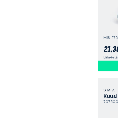
M18, FZB
21,3
Lähetetä
STAFA
Kuusi
70750