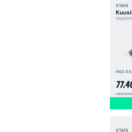
STAFA
Kuusi
01007
M6S 8.8
77,4
Lähetetä
STAFA