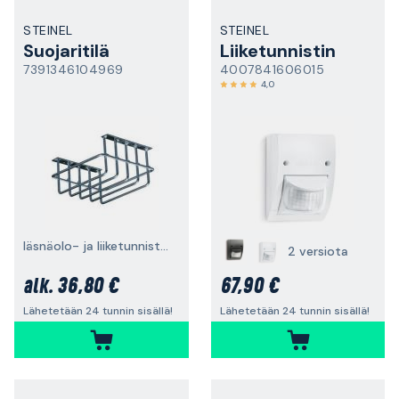
STEINEL
STEINEL
Suojaritilä
Liiketunnistin
7391346104969
4007841606015
4,0
läsnäolo- ja liiketunnistimille
2 versiota
36,80 €
67,90 €
alk.
Lähetetään 24 tunnin sisällä!
Lähetetään 24 tunnin sisällä!