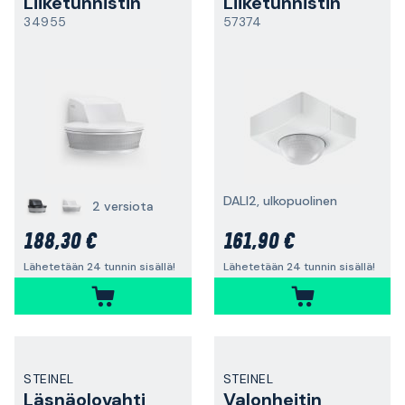
Liiketunnistin
Liiketunnistin
34955
57374
DALI2, ulkopuolinen
2 versiota
188,30 €
161,90 €
Lähetetään 24 tunnin sisällä!
Lähetetään 24 tunnin sisällä!
STEINEL
STEINEL
Läsnäolovahti
Valonheitin