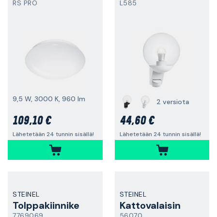
RS PRO
L585
9,5 W, 3000 K, 960 lm
2 versiota
109,10 €
44,60 €
Lähetetään 24 tunnin sisällä!
Lähetetään 24 tunnin sisällä!
STEINEL
STEINEL
Tolppakiinnike
Kattovalaisin
7769069
56070