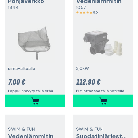
Pohjaverkko
Vedenlämmitin
1844
1057
5,0
uima-altaalle
3,0kW
7,00 €
112,90 €
Loppuunmyyty tällä erää
Ei tilattavissa tällä hetkellä
SWIM & FUN
SWIM & FUN
Vedenlämmitin
Suodatinjärjestelmä