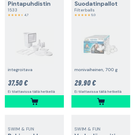
Pintapuhdistin
Suodatinpallot
1533
Filterballs
4,7
5,0
integroitava
monivaiheinen, 700 g
37,50 €
29,90 €
Ei tilattavissa tällä hetkellä
Ei tilattavissa tällä hetkellä
SWIM & FUN
SWIM & FUN