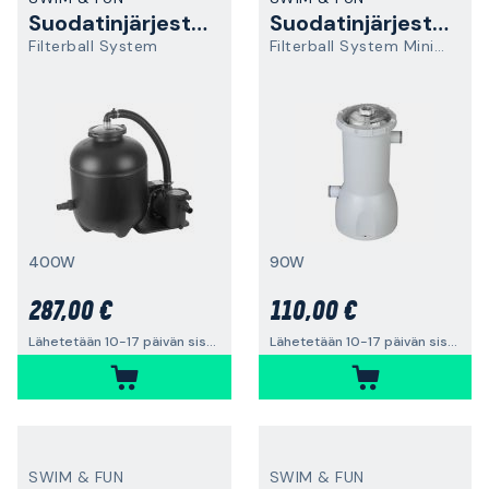
Suodatinjärjestelmä
Suodatinjärjestelmä
Filterball System
Filterball System MiniMax
400W
90W
287,00 €
110,00 €
Lähetetään 10-17 päivän sisällä
Lähetetään 10-17 päivän sisällä
SWIM & FUN
SWIM & FUN