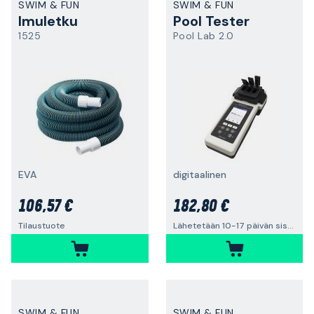
SWIM & FUN
SWIM & FUN
Imuletku
Pool Tester
1525
Pool Lab 2.0
EVA
digitaalinen
106,57 €
182,80 €
Tilaustuote
Lähetetään 10-17 päivän sisällä
SWIM & FUN
SWIM & FUN