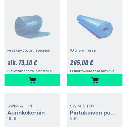
kesäkäyttöön, soikeaan uima-altaaseen
10 x 5 m, kesä
73,10 €
265,00 €
alk.
Ei tilattavissa tällä hetkellä
Ei tilattavissa tällä hetkellä
SWIM & FUN
SWIM & FUN
Aurinkokeräin
Pintakaivon pumppu
1929
1561