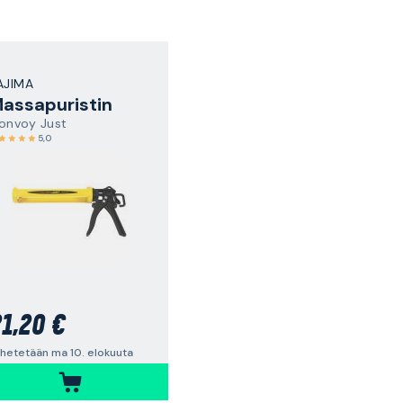
AJIMA
assapuristin
onvoy Just
5,0
1,20 €
hetetään ma 10. elokuuta