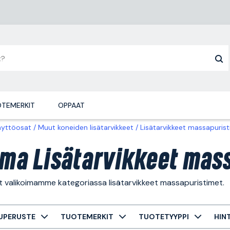
TEMERKIT
OPPAAT
äyttöosat
Muut koneiden lisätarvikkeet
Lisätarvikkeet massapuris
ima Lisätarvikkeet mas
t valikoimamme kategoriassa lisätarvikkeet massapuristimet.
UPERUSTE
TUOTEMERKIT
TUOTETYYPPI
HIN