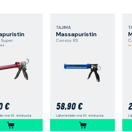
TAJIMA
T
puristin
Massapuristin
M
 Super
Convoy RS
C
4,4
0 €
58,90 €
2
än ma 10. elokuuta
Lähetetään ma 10. elokuuta
Lä