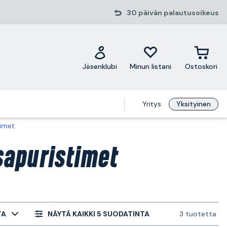
30 päivän palautusoikeus
Jäsenklubi
Minun listani
Ostoskori
Yritys
Yksityinen
timet
sapuristimet
TA
NÄYTÄ KAIKKI 5 SUODATINTA
3 tuotetta