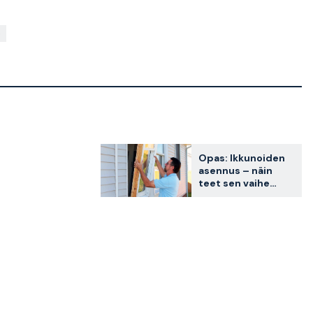
Opas: Ikkunoiden
asennus – näin
teet sen vaihe
vaiheelta