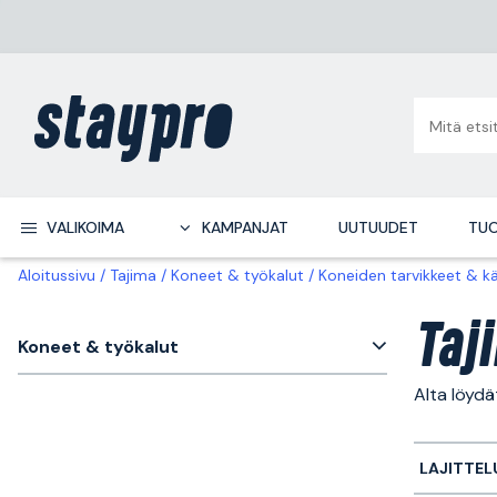
VALIKOIMA
KAMPANJAT
UUTUUDET
TUO
Aloitussivu
Tajima
Koneet & työkalut
Koneiden tarvikkeet & k
Taj
Koneet & työkalut
Alta löydä
LAJITTEL