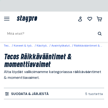
Tecos
Koneet & työkalut
Käsityökalut
Avaintyökalut & hylsyt
Räikkävääntimet & momenttiavaimet
Tecos Räikkävääntimet &
momenttiavaimet
Alta löydät valikoimamme kategoriassa räikkävääntimet
& momenttiavaimet.
SUODATA & JÄRJESTÄ
5 tuotetta