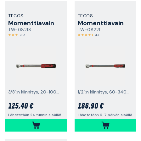
TECOS
TECOS
Momenttiavain
Momenttiavain
TW-08218
TW-08221
3,0
4,7
3/8":n kiinnitys, 20-100 Nm
1/2":n kiinnitys, 60-340 Nm
125,40 €
186,90 €
Lähetetään 24 tunnin sisällä!
Lähetetään 6-7 päivän sisällä