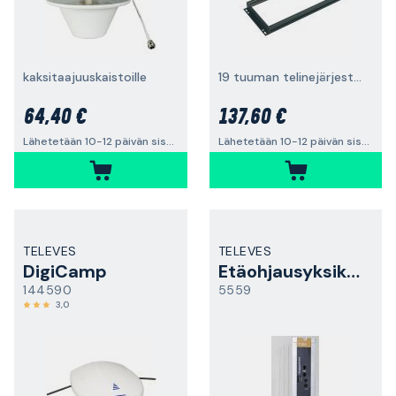
kaksitaajuuskaistoille
19 tuuman telinejärjestelmiin
64,40 €
137,60 €
Lähetetään 10-12 päivän sisällä
Lähetetään 10-12 päivän sisällä
TELEVES
TELEVES
DigiCamp
Etäohjausyksikkö
144590
5559
3,0