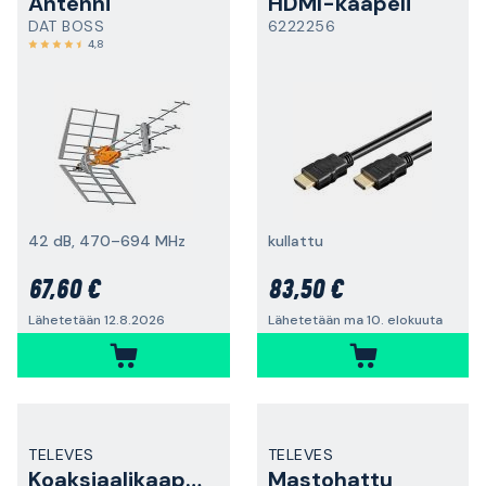
Antenni
HDMI-kaapeli
DAT BOSS
6222256
4,8
42 dB, 470–694 MHz
kullattu
67,60 €
83,50 €
Lähetetään 12.8.2026
Lähetetään ma 10. elokuuta
TELEVES
TELEVES
Koaksiaalikaapeli
Mastohattu