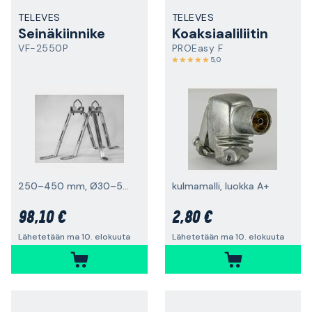
TELEVES
TELEVES
Seinäkiinnike
Koaksiaaliliitin
VF-2550P
PROEasy F
5,0
250–450 mm, Ø30–50 mm:n putkelle
kulmamalli, luokka A+
98,10 €
2,80 €
Lähetetään ma 10. elokuuta
Lähetetään ma 10. elokuuta