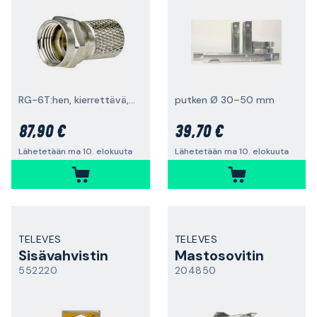
RG-6T:hen, kierrettävä, 100 kpl
putken Ø 30–50 mm
87,90 €
39,70 €
Lähetetään ma 10. elokuuta
Lähetetään ma 10. elokuuta
TELEVES
TELEVES
Sisävahvistin
Mastosovitin
552220
204850