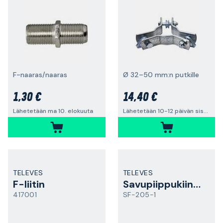
F-naaras/naaras
Ø 32–50 mm:n putkille
1,30 €
14,40 €
Lähetetään ma 10. elokuuta
Lähetetään 10-12 päivän sisällä
TELEVES
TELEVES
F-liitin
Savupiippukiinnitin
417001
SF-205-1