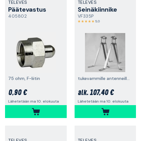
TELEVES
TELEVES
Päätevastus
Seinäkiinnike
405802
VF335P
5,0
75 ohm, F-liitin
tukevammille antenneille ja satelliittiantenneille
0,90 €
107,40 €
alk.
Lähetetään ma 10. elokuuta
Lähetetään ma 10. elokuuta
TELEVES
TELEVES