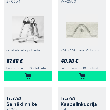
240354
VF-2550
ranskalaisilla pulteilla
250-450 mm, Ø38mm
67,60 €
40,90 €
Lähetetään ma 10. elokuuta
Lähetetään ma 10. elokuuta
TELEVES
TELEVES
Seinäkiinnike
Kaapelinkuorija
X2007
2145