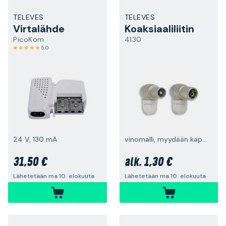
TELEVES
TELEVES
Virtalähde
Koaksiaaliliitin
PicoKom
4130
5,0
24 V, 130 mA
vinomalli, myydään kappaleittain
31,50 €
1,30 €
alk.
Lähetetään ma 10. elokuuta
Lähetetään ma 10. elokuuta