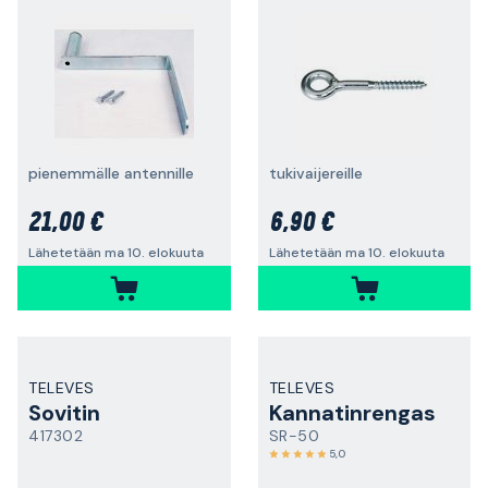
pienemmälle antennille
tukivaijereille
21,00 €
6,90 €
Lähetetään ma 10. elokuuta
Lähetetään ma 10. elokuuta
TELEVES
TELEVES
Sovitin
Kannatinrengas
417302
SR-50
5,0