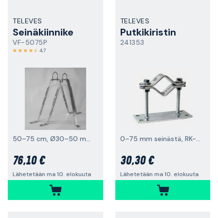
TELEVES
TELEVES
Seinäkiinnike
Putkikiristin
VF-5075P
241353
4,7
50–75 cm, Ø30–50 mm:n putkelle
0–75 mm seinästä, RK-50/76
76,10 €
30,30 €
Lähetetään ma 10. elokuuta
Lähetetään ma 10. elokuuta