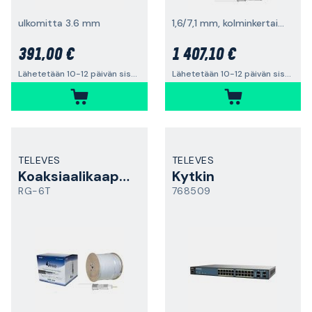
ulkomitta 3.6 mm
1,6/7,1 mm, kolminkertainen suoja, 500 m
391,00 €
1 407,10 €
Lähetetään 10-12 päivän sisällä
Lähetetään 10-12 päivän sisällä
TELEVES
TELEVES
Koaksiaalikaapeli
Kytkin
RG-6T
768509