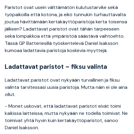
Paristot ovat usein välttämätön kulutustarvike sekä
työpaikoilla että kotona, ja eikö tunnukin turhauttavalta
joutua hävittämään kertakäyttöparistoja kerta toisensa
jälkeen? Ladattavat paristot ovat tähän tarpeeseen
sekä lompakkoa että ympäristöä säästävä vaihtoehto.
Tässä GP Batteriesillä työskentelevä Daniel Isaksson
kumoaa ladattavia paristoja koskevia myyttejä.
Ladattavat paristot – fiksu valinta
Ladattavat paristot ovat nykyään turvallinen ja fiksu
valinta tarvitessasi uusia paristoja. Mutta näin ei ole aina
ollut.
- Monet uskovat, että ladattavat paristot eivät toimi
kaikissa laitteissa, mutta nykyään ne todella toimivat. Ne
toimivat yhtä hyvin kuin kertakäyttöparistot, sanoo
Daniel Isaksson.