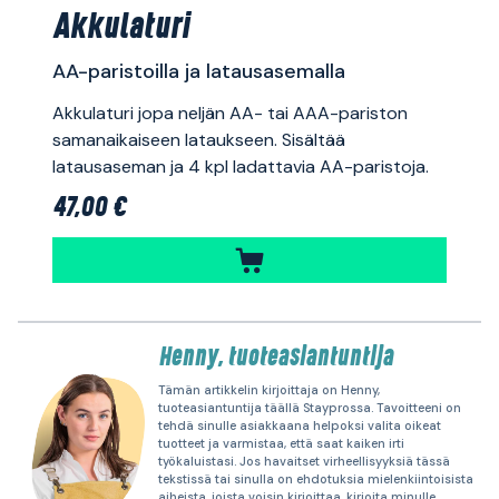
Akkulaturi
AA-paristoilla ja latausasemalla
Akkulaturi jopa neljän AA- tai AAA-pariston
samanaikaiseen lataukseen. Sisältää
latausaseman ja 4 kpl ladattavia AA-paristoja.
47,00 €
Henny, tuoteasiantuntija
Tämän artikkelin kirjoittaja on Henny,
tuoteasiantuntija täällä Stayprossa. Tavoitteeni on
tehdä sinulle asiakkaana helpoksi valita oikeat
tuotteet ja varmistaa, että saat kaiken irti
työkaluistasi. Jos havaitset virheellisyyksiä tässä
tekstissä tai sinulla on ehdotuksia mielenkiintoisista
aiheista, joista voisin kirjoittaa, kirjoita minulle