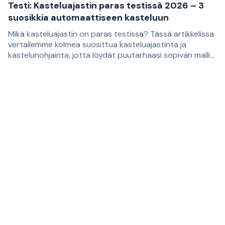
Testi: Kasteluajastin paras testissä 2026 – 3
suosikkia automaattiseen kasteluun
Mikä kasteluajastin on paras testissä? Tässä artikkelissa
vertailemme kolmea suosittua kasteluajastinta ja
kastelunohjainta, jotta löydät puutarhaasi sopivan mallin.
Suositukset perustuvat asiakasarvosteluihin, ja ne
Oikean kasteluajastimen avulla on helpompi rakentaa
sopivat sinulle, joka haluat helpottaa nurmikon,
kastelujärjestelmä, joka kastelee kasvit säännöllisesti.
kukkapenkkien, viljelmien ja ruukkujen kastelua.
Sopivin malli riippuu siitä, tarvitsetko vain automaattisen
vedentulon katkaisun vai itsenäisemmän ratkaisun, joka
huolehtii kastelusta viikon aikana säännöllisesti
toistuvina ajankohtina.