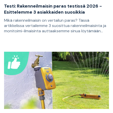
Testi: Rakenneilmaisin paras testissä 2026 -
Esittelemme 3 asiakkaiden suosikkia
Mikä rakenneilmaisin on vertailun paras? Tässä
artikkelissa vertailemme 3 suosittua rakenneilmaisinta ja
monitoimi-ilmaisinta auttaaksemme sinua löytämään
tarpeisiisi sopivan mallin. Suositukset perustuvat
Rakenneilmaisinta käytetään koolausten ja muiden
asiakasarvosteluihin ja sopivat sinulle, joka haluat porata,
seinien, kattojen ja lattioiden taakse piiloon jäävien
ruuvata tai sahata seinää tietäen paremmin, mitä
materiaalien paikantamiseen. Niitä voivat olla esimerkiksi
pintakerroksen takana on.
puukoolaukset, metalliprofiilit, raudoitukset tai
Rakenneilmaisimissa on erilaisia toimintoja ja
jännitteelliset sähköjohdot. Kun tutkit seinän ennen työn
mittaussyvyyksiä. Yksinkertaisemmat mallit on
aloittamista, löydät helpommin tukevan kiinnityskohdan
tarkoitettu ensisijaisesti seinäpinnan lähellä olevien puu-
ja vähennät sähköjohtoihin, putkiin tai muihin asennuksiin
tai metallikoolausten löytämiseen, kun taas
poraamisen riskiä.
edistyneemmät ilmaisimet voivat tunnistaa useita
materiaalityyppejä ja antaa tarkempaa tietoa kohteen
sijainnista. Jotkin mallit voivat myös näyttää kohteen
likimääräisen syvyyden ja varoittaa jännitteellisistä
sähköjohdoista.