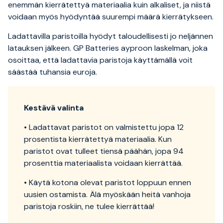
enemmän kierrätettyä materiaalia kuin alkaliset, ja niistä
voidaan myös hyödyntää suurempi määrä kierrätykseen.
Ladattavilla paristoilla hyödyt taloudellisesti jo neljännen
latauksen jälkeen. GP Batteries ayproon laskelman, joka
osoittaa, että ladattavia paristoja käyttämällä voit
säästää tuhansia euroja.
Kestävä valinta
• Ladattavat paristot on valmistettu jopa 12
prosentista kierrätettyä materiaalia. Kun
paristot ovat tulleet tiensä päähän, jopa 94
prosenttia materiaalista voidaan kierrättää.
• Käytä kotona olevat paristot loppuun ennen
uusien ostamista. Älä myöskään heitä vanhoja
paristoja roskiin, ne tulee kierrättää!