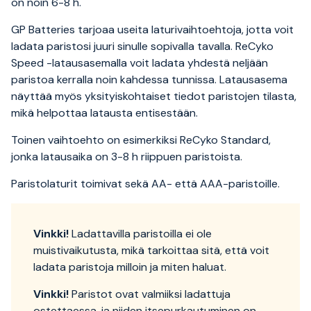
on noin 6-8 h.
GP Batteries tarjoaa useita laturivaihtoehtoja, jotta voit
ladata paristosi juuri sinulle sopivalla tavalla. ReCyko
Speed -latausasemalla voit ladata yhdestä neljään
paristoa kerralla noin kahdessa tunnissa. Latausasema
näyttää myös yksityiskohtaiset tiedot paristojen tilasta,
mikä helpottaa latausta entisestään.
Toinen vaihtoehto on esimerkiksi ReCyko Standard,
jonka latausaika on 3-8 h riippuen paristoista.
Paristolaturit toimivat sekä AA- että AAA-paristoille.
Vinkki!
Ladattavilla paristoilla ei ole
muistivaikutusta, mikä tarkoittaa sitä, että voit
ladata paristoja milloin ja miten haluat.
Vinkki!
Paristot ovat valmiiksi ladattuja
ostettaessa, ja niiden itsepurkautuminen on