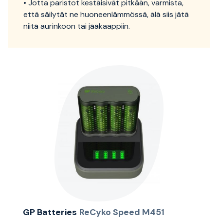
• Jotta paristot kestäisivät pitkään, varmista,
että säilytät ne huoneenlämmössä, älä siis jätä
niitä aurinkoon tai jääkaappiin.
GP Batteries
ReCyko Speed M451