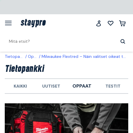
Tietopankki
Oppaat
Milwaukee Flextred – Näin valitset oikeat turvajalkineet Milwaukee-valikoimasta
Tietopankki
OPPAAT
KAIKKI
UUTISET
TESTIT