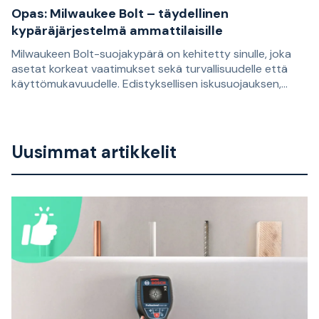
Opas: Milwaukee Bolt – täydellinen
kypäräjärjestelmä ammattilaisille
Milwaukeen Bolt-suojakypärä on kehitetty sinulle, joka
asetat korkeat vaatimukset sekä turvallisuudelle että
käyttömukavuudelle. Edistyksellisen iskusuojauksen,
älykkäiden lisävarusteiden ja joustavien
Rakennuskypärät ovat pitkään olleet itsestään selvä osa
säätömahdollisuuksien ansiosta kypärä on suunniteltu
monien työvarustusta. Kehitys on kuitenkin ollut nopeaa.
kaikkiin mahdollisiin työympäristöihin.
Painopiste ei ole enää pelkästään perustason
Uusimmat artikkelit
suojauksessa, vaan myös käyttömukavuudessa,
joustavuudessa ja mahdollisuudessa mukauttaa kypärä
työvaiheen mukaan.