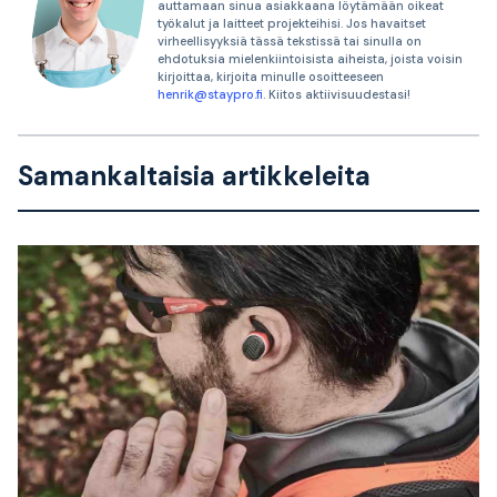
auttamaan sinua asiakkaana löytämään oikeat
työkalut ja laitteet projekteihisi. Jos havaitset
virheellisyyksiä tässä tekstissä tai sinulla on
ehdotuksia mielenkiintoisista aiheista, joista voisin
kirjoittaa, kirjoita minulle osoitteeseen
henrik@staypro.fi
. Kiitos aktiivisuudestasi!
Samankaltaisia artikkeleita