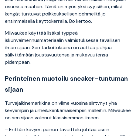
osuessa maahan. Tämä on myös yksi syy siihen, miksi
kengät tuntuvat poikkeuksellisen pehmeiltä jo
ensimmäisellä käyttökerralla, Bo kertoo.
Milwaukee käyttää lisäksi typpeä
iskunvaimennusmateriaalin valmistuksessa tavallisen
ilman sijaan. Sen tarkoituksena on auttaa pohjaa
säilyttämään joustavuutensa ja mukavuutensa
pidempään.
Perinteinen muotoilu sneaker-tuntuman
sijaan
Turvajalkinemarkkina on viime vuosina siirtynyt yhä
kevyempiin ja urheilukenkämäisempiin malleihin. Milwaukee
on sen sijaan valinnut klassisemman ilmeen.
– Erittäin kevyen painon tavoittelu johtaa usein