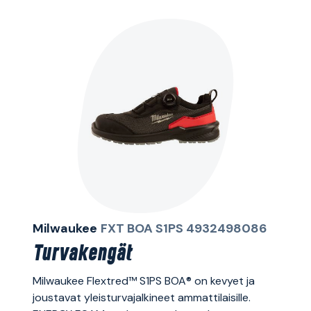
Milwaukee
FXT BOA S1PS 4932498086
Turvakengät
Milwaukee Flextred™ S1PS BOA® on kevyet ja
joustavat yleisturvajalkineet ammattilaisille.