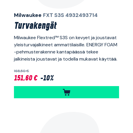
Milwaukee
FXT S3S 4932493714
Turvakengät
Milwaukee Flextred™ S3S on kevyet ja joustavat
yleisturvajalkineet ammattilaisille. ENERGY FOAM
-pehmusterakenne kantapäässä tekee
jalkineista joustavat ja todella mukavat käyttää.
168,50 €
151,60 €
-10%