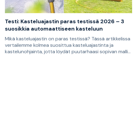
Testi: Kasteluajastin paras testissä 2026 – 3
suosikkia automaattiseen kasteluun
Mikä kasteluajastin on paras testissä? Tässä artikkelissa
vertailemme kolmea suosittua kasteluajastinta ja
kastelunohjainta, jotta löydät puutarhaasi sopivan mallin.
Suositukset perustuvat asiakasarvosteluihin, ja ne
Oikean kasteluajastimen avulla on helpompi rakentaa
sopivat sinulle, joka haluat helpottaa nurmikon,
kastelujärjestelmä, joka kastelee kasvit säännöllisesti.
kukkapenkkien, viljelmien ja ruukkujen kastelua.
Sopivin malli riippuu siitä, tarvitsetko vain automaattisen
vedentulon katkaisun vai itsenäisemmän ratkaisun, joka
huolehtii kastelusta viikon aikana säännöllisesti
toistuvina ajankohtina.