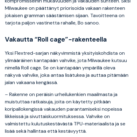
kompromisseihin mukavuuden ja vakauden suhteen. Siksi
Milwaukee on päättänyt priorisoida vakaan rakenteen
jokaisen gramman säästämisen sijaan. Tavoitteena on
tarjota paljon vastinetta rahalle, Bo sanoo.
Vakautta “Roll cage”-rakenteella
Yksi Flextred-sarjan näkyvimmistä yksityiskohdista on
ylimääräinen kantapään vahvike, jota Milwaukee kutsuu
nimellä Roll cage. Se on kantapään ympärillä oleva
näkyvä vahvike, joka antaa lisätukea ja auttaa pitämään
jalan vakaana kengässä.
– Rakenne on peräisin urheilukenkien maailmasta ja
muistuttaa ratkaisuja, joita on käytetty pitkään
koripallokengissä vakauden parantamiseksi nopeissa
liikkeissä ja sivuttaiskuormituksessa. Vahvike on
valmistettu kulutuskestävästä TPU-materiaalista ja se
lisää sekä hallintaa että kestävyyttä.