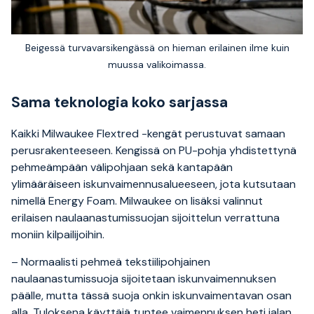
Beigessä turvavarsikengässä on hieman erilainen ilme kuin
muussa valikoimassa.
Sama teknologia koko sarjassa
Kaikki Milwaukee Flextred -kengät perustuvat samaan
perusrakenteeseen. Kengissä on PU-pohja yhdistettynä
pehmeämpään välipohjaan sekä kantapään
ylimääräiseen iskunvaimennusalueeseen, jota kutsutaan
nimellä Energy Foam. Milwaukee on lisäksi valinnut
erilaisen naulaanastumissuojan sijoittelun verrattuna
moniin kilpailijoihin.
– Normaalisti pehmeä tekstiilipohjainen
naulaanastumissuoja sijoitetaan iskunvaimennuksen
päälle, mutta tässä suoja onkin iskunvaimentavan osan
alla. Tuloksena käyttäjä tuntee vaimennuksen heti jalan