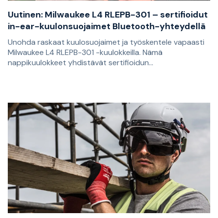
Uutinen: Milwaukee L4 RLEPB-301 – sertifioidut
in-ear-kuulonsuojaimet Bluetooth-yhteydellä
Unohda raskaat kuulosuojaimet ja työskentele vapaasti
Milwaukee L4 RLEPB-301 -kuulokkeilla. Nämä
nappikuulokkeet yhdistävät sertifioidun
kuulonsuojauksen langattomaan vapauteen ja on
Viime vuosina langattomista nappikuulokkeista on tullut
suunniteltu vaativiin työympäristöihin.
lähes standardi puheluihin ja musiikin kuunteluun – mutta
työmailla kuulosuojaimet ovat yhä normi. L4 RLEPB-301 -
mallilla Milwaukee on tuonut vaihtoehdon, jota monet
ovat kaivanneet: yhdistelmän molemmista.