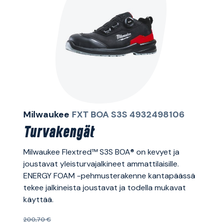
Milwaukee
FXT BOA S3S 4932498106
Turvakengät
Milwaukee Flextred™ S3S BOA® on kevyet ja
joustavat yleisturvajalkineet ammattilaisille.
ENERGY FOAM -pehmusterakenne kantapäässä
tekee jalkineista joustavat ja todella mukavat
käyttää.
200,70 €