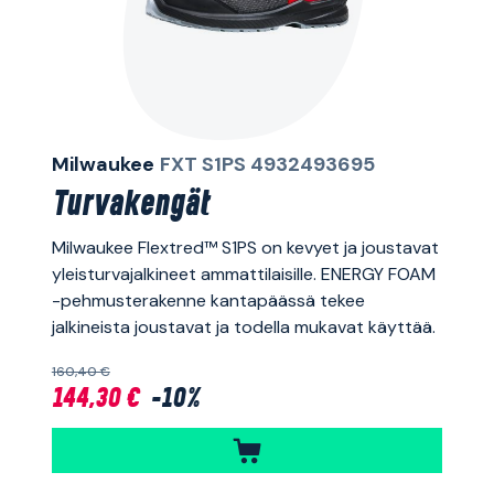
Milwaukee
FXT S1PS 4932493695
Turvakengät
Milwaukee Flextred™ S1PS on kevyet ja joustavat
yleisturvajalkineet ammattilaisille. ENERGY FOAM
-pehmusterakenne kantapäässä tekee
jalkineista joustavat ja todella mukavat käyttää.
160,40 €
144,30 €
-10%