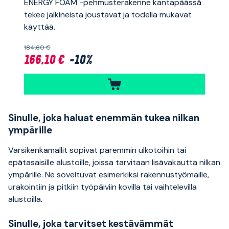
ENERGY FOAM -pehmusterakenne kantapäässä
tekee jalkineista joustavat ja todella mukavat
käyttää.
184,60 €
166,10 €
-10%
Sinulle, joka haluat enemmän tukea nilkan
ympärille
Varsikenkämallit sopivat paremmin ulkotöihin tai
epätasaisille alustoille, joissa tarvitaan lisävakautta nilkan
ympärille. Ne soveltuvat esimerkiksi rakennustyömaille,
urakointiin ja pitkiin työpäiviin kovilla tai vaihtelevilla
alustoilla.
Sinulle, joka tarvitset kestävämmät