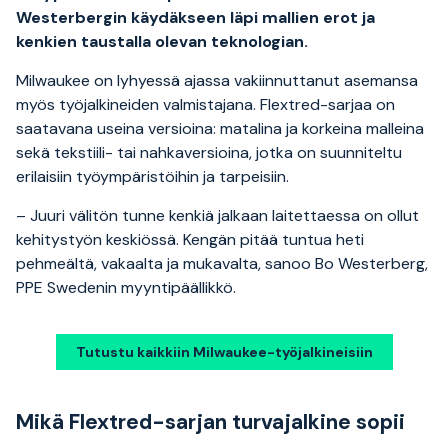
Westerbergin käydäkseen läpi mallien erot ja
kenkien taustalla olevan teknologian.
Milwaukee on lyhyessä ajassa vakiinnuttanut asemansa
myös työjalkineiden valmistajana. Flextred-sarjaa on
saatavana useina versioina: matalina ja korkeina malleina
sekä tekstiili- tai nahkaversioina, jotka on suunniteltu
erilaisiin työympäristöihin ja tarpeisiin.
– Juuri välitön tunne kenkiä jalkaan laitettaessa on ollut
kehitystyön keskiössä. Kengän pitää tuntua heti
pehmeältä, vakaalta ja mukavalta, sanoo Bo Westerberg,
PPE Swedenin myyntipäällikkö.
Tutustu kaikkiin Milwaukee-työjalkineisiin
Mikä Flextred-sarjan turvajalkine sopii