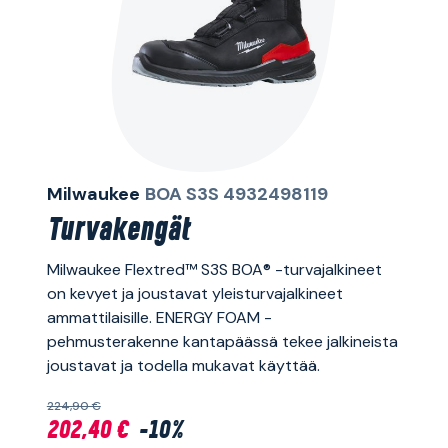
Milwaukee
BOA S3S 4932498119
Turvakengät
Milwaukee Flextred™ S3S BOA® -turvajalkineet
on kevyet ja joustavat yleisturvajalkineet
ammattilaisille. ENERGY FOAM -
pehmusterakenne kantapäässä tekee jalkineista
joustavat ja todella mukavat käyttää.
224,90 €
202,40 €
-10%