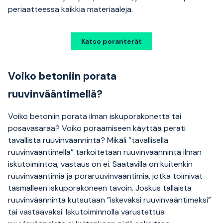
periaatteessa kaikkia materiaaleja.
Katso poranterät
Voiko betoniin porata
ruuvinvääntimellä?
Voiko betoniin porata ilman iskuporakonetta tai
posavasaraa? Voiko poraamiseen käyttää peräti
tavallista ruuvinväännintä? Mikäli ”tavallisella
ruuvinvääntimellä” tarkoitetaan ruuvinväännintä ilman
iskutoimintoa, vastaus on ei. Saatavilla on kuitenkin
ruuvinvääntimiä ja poraruuvinvääntimiä, jotka toimivat
täsmälleen iskuporakoneen tavoin. Joskus tällaista
ruuvinväännintä kutsutaan ”iskeväksi ruuvinvääntimeksi”
tai vastaavaksi. Iskutoiminnolla varustettua