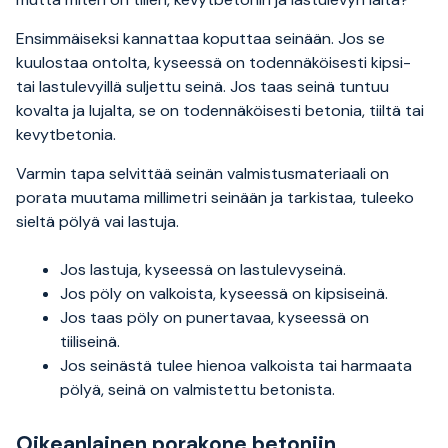
Ensimmäiseksi kannattaa koputtaa seinään. Jos se
kuulostaa ontolta, kyseessä on todennäköisesti kipsi-
tai lastulevyillä suljettu seinä. Jos taas seinä tuntuu
kovalta ja lujalta, se on todennäköisesti betonia, tiiltä tai
kevytbetonia.
Varmin tapa selvittää seinän valmistusmateriaali on
porata muutama millimetri seinään ja tarkistaa, tuleeko
sieltä pölyä vai lastuja.
Jos lastuja, kyseessä on lastulevyseinä.
Jos pöly on valkoista, kyseessä on kipsiseinä.
Jos taas pöly on punertavaa, kyseessä on
tiiliseinä.
Jos seinästä tulee hienoa valkoista tai harmaata
pölyä, seinä on valmistettu betonista.
Oikeanlainen porakone betoniin