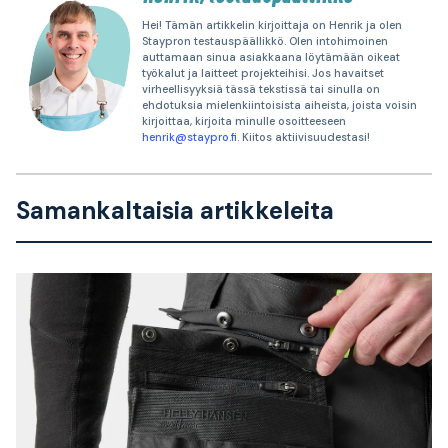
Hei! Tämän artikkelin kirjoittaja on Henrik ja olen
Staypron testauspäällikkö. Olen intohimoinen
auttamaan sinua asiakkaana löytämään oikeat
työkalut ja laitteet projekteihisi. Jos havaitset
virheellisyyksiä tässä tekstissä tai sinulla on
ehdotuksia mielenkiintoisista aiheista, joista voisin
kirjoittaa, kirjoita minulle osoitteeseen
henrik@staypro.fi
. Kiitos aktiivisuudestasi!
Samankaltaisia artikkeleita