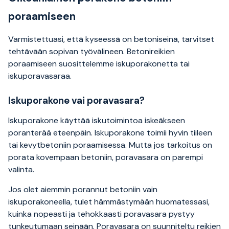
poraamiseen
Varmistettuasi, että kyseessä on betoniseinä, tarvitset
tehtävään sopivan työvälineen. Betonireikien
poraamiseen suosittelemme iskuporakonetta tai
iskuporavasaraa.
Iskuporakone vai poravasara?
Iskuporakone käyttää iskutoimintoa iskeäkseen
poranterää eteenpäin. Iskuporakone toimii hyvin tiileen
tai kevytbetoniin poraamisessa. Mutta jos tarkoitus on
porata kovempaan betoniin, poravasara on parempi
valinta.
Jos olet aiemmin porannut betoniin vain
iskuporakoneella, tulet hämmästymään huomatessasi,
kuinka nopeasti ja tehokkaasti poravasara pystyy
tunkeutumaan seinään. Poravasara on suunniteltu reikien