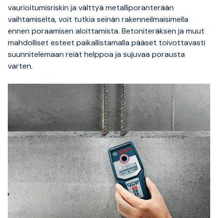
vaurioitumisriskin ja välttyä metalliporanterään
vaihtamiselta, voit tutkia seinän rakenneilmaisimella
ennen poraamisen aloittamista. Betoniteräksen ja muut
mahdolliset esteet paikallistamalla pääset toivottavasti
suunnitelemaan reiät helppoa ja sujuvaa porausta
varten.