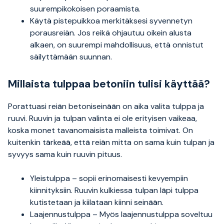
suurempikokoisen poraamista.
Käytä pistepuikkoa merkitäksesi syvennetyn
porausreiän. Jos reikä ohjautuu oikein alusta
alkaen, on suurempi mahdollisuus, että onnistut
säilyttämään suunnan.
Millaista tulppaa betoniin tulisi käyttää?
Porattuasi reiän betoniseinään on aika valita tulppa ja
ruuvi. Ruuvin ja tulpan valinta ei ole erityisen vaikeaa,
koska monet tavanomaisista malleista toimivat. On
kuitenkin tärkeää, että reiän mitta on sama kuin tulpan ja
syvyys sama kuin ruuvin pituus.
Yleistulppa – sopii erinomaisesti kevyempiin
kiinnityksiin. Ruuvin kulkiessa tulpan läpi tulppa
kutistetaan ja kiilataan kiinni seinään.
Laajennustulppa – Myös laajennustulppa soveltuu