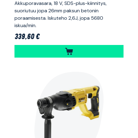
Akkuporavasara, 18 V, SDS-plus-kiinnitys,
suoriutuu jopa 26mm paksun betonin
poraamisesta. Iskuteho 2,6J, jopa 5680
iskua/min.
339,60 €