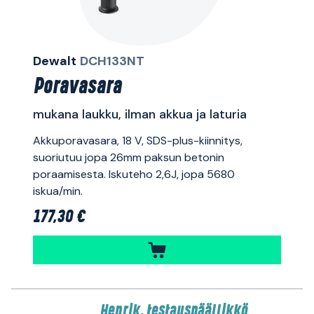
Dewalt
DCH133NT
Poravasara
mukana laukku, ilman akkua ja laturia
Akkuporavasara, 18 V, SDS-plus-kiinnitys,
suoriutuu jopa 26mm paksun betonin
poraamisesta. Iskuteho 2,6J, jopa 5680
iskua/min.
177,30 €
Henrik, testauspäällikkö