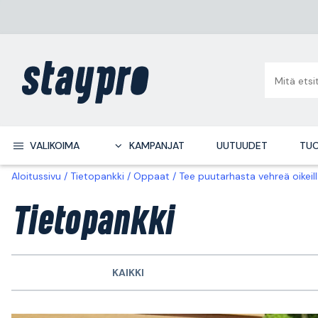
VALIKOIMA
KAMPANJAT
UUTUUDET
TUO
Aloitussivu
Tietopankki
Oppaat
Tee puutarhasta vehreä oikeill
Tietopankki
KAIKKI