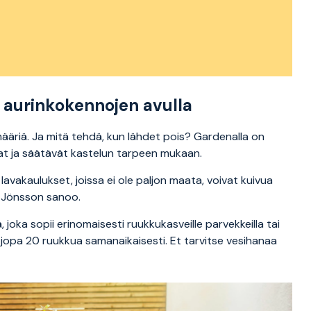
aurinkokennojen avulla
määriä. Ja mitä tehdä, kun lähdet pois? Gardenalla on
vat ja säätävät kastelun tarpeen mukaan.
a lavakaulukset, joissa ei ole paljon maata, voivat kuivua
ik Jönsson sanoo.
ka sopii erinomaisesti ruukkukasveille parvekkeilla tai
la jopa 20 ruukkua samanaikaisesti. Et tarvitse vesihanaa