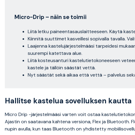
Micro-Drip – näin se toimii
Liitä letku paineentasauslaitteeseen. Käytä kast
Kiinnitä suuttimet kasveillesi sopivalla tavalla. Vali
Laajenna kastelujärjestelmääsi tarpeidesi mukaan, v
suurempi katettava alue.
Liitä kosteusanturi kastelutietokoneeseen vetee
kastele ja tällöin säästät vettä.
Nyt säästät sekä aikaa että vettä – palvelus sekä 
Hallitse kastelua sovelluksen kautta
Micro Drip -järjestelmääsi varten voit ostaa kastelutietoko
Ajastin on saatavana kahtena versiona, Flex ja Bluetooth. F
nupin avulla, kun taas Bluetooth on yhdistetty mobiilisovell