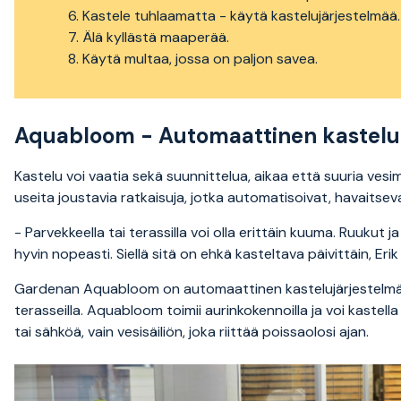
Kastele tuhlaamatta - käytä kastelujärjestelmää.
Älä kyllästä maaperää.
Käytä multaa, jossa on paljon savea.
Aquabloom - Automaattinen kastelu 
Kastelu voi vaatia sekä suunnittelua, aikaa että suuria vesi
useita joustavia ratkaisuja, jotka automatisoivat, havaitse
- Parvekkeella tai terassilla voi olla erittäin kuuma. Ruukut j
hyvin nopeasti. Siellä sitä on ehkä kasteltava päivittäin, Er
Gardenan Aquabloom on automaattinen kastelujärjestelmä, jo
terasseilla. Aquabloom toimii aurinkokennoilla ja voi kastel
tai sähköä, vain vesisäiliön, joka riittää poissaolosi ajan.