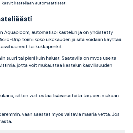
kasvit kastellaan automaattisesti.
steliäästi
en Aquabloom, automatisoi kastelun ja on yhdistetty
Micro-Drip toimii koko ulkokauden ja sitä voidaan käyttää
kasvihuoneet tai kukkapenkit.
iin suuri tai pieni kuin haluat. Saatavilla on myös useita
evittimiä, jotta voit mukauttaa kastelun kasvillisuuden
mukana, sitten voit ostaa lisävarusteita tarpeen mukaan
paremmin, vaan säästät myös valtavia määriä vettä. Jos
rästä.