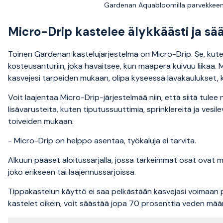
Gardenan Aquabloomilla parvekkeen 
Micro-Drip kastelee älykkäästi ja sää
Toinen Gardenan kastelujärjestelmä on Micro-Drip. Se, kut
kosteusanturiin, joka havaitsee, kun maaperä kuivuu liikaa. 
kasvejesi tarpeiden mukaan, olipa kyseessä lavakaulukset, 
Voit laajentaa Micro-Drip-järjestelmää niin, että siitä tulee n
lisävarusteita, kuten tiputussuuttimia, sprinklereitä ja vesil
toiveiden mukaan.
- Micro-Drip on helppo asentaa, työkaluja ei tarvita.
Alkuun pääset aloitussarjalla, jossa tärkeimmät osat ovat 
joko erikseen tai laajennussarjoissa.
Tippakastelun käyttö ei saa pelkästään kasvejasi voimaan 
kastelet oikein, voit säästää jopa 70 prosenttia veden mää