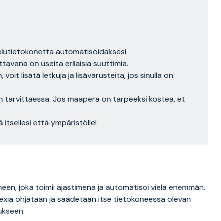
elutietokonetta automatisoidaksesi.
ttavana on useita erilaisia ​​suuttimia.
oit lisätä letkuja ja lisävarusteita, jos sinulla on
n tarvittaessa. Jos maaperä on tarpeeksi kostea, et
itsellesi että ympäristölle!
neen, joka toimii ajastimena ja automatisoi vielä enemmän.
lexiä ohjataan ja säädetään itse tietokoneessa olevan
ukseen.