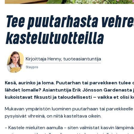
Tee puutarhasta vehreä
kastelutuotteilla
Kirjoittaja Henny, tuoteasiantuntija
Staypro
Kesä, aurinko ja loma. Puutarhan tai parvekkeen tulee o
lähdet lomalle? Asiantuntija Erik Jönsson Gardenasta 
kukoistavat fiksusti ja taloudellisesti – vaikka et olisi 
Mukavan ympäristön luominen puutarhaan tai parvekkeelle on e
pysyisivät vihreinä, on niitä kasteltava oikein.
- Kastele mieluiten aamulla - siten valmistat kasvin lämpimään