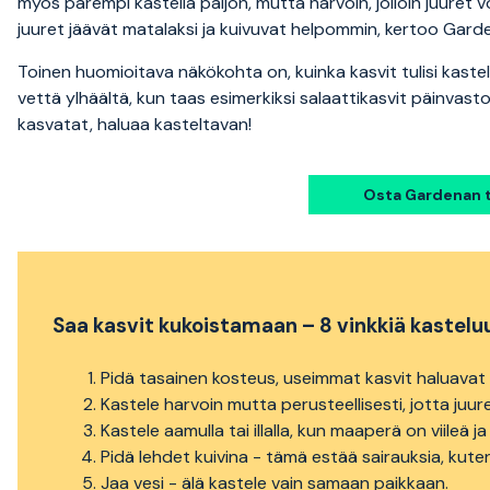
myös parempi kastella paljon, mutta harvoin, jolloin juuret v
juuret jäävät matalaksi ja kuivuvat helpommin, kertoo Gard
Toinen huomioitava näkökohta on, kuinka kasvit tulisi kastel
vettä ylhäältä, kun taas esimerkiksi salaattikasvit päinvastoi
kasvatat, haluaa kasteltavan!
Osta Gardenan t
Saa kasvit kukoistamaan – 8 vinkkiä kastelu
Pidä tasainen kosteus, useimmat kasvit haluavat 
Kastele harvoin mutta perusteellisesti, jotta juur
Kastele aamulla tai illalla, kun maaperä on viileä 
Pidä lehdet kuivina - tämä estää sairauksia, kute
Jaa vesi - älä kastele vain samaan paikkaan.