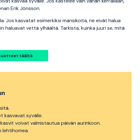
oivat kasvaa syvälle. Jos kastelee vain vähän kerrallaan,
enan Erik Jönsson.
la. Jos kasvatat esimerkiksi mansikoita, ne eivät halua
n haluavat vettä ylhäältä. Tarkista, kuinka juuri se, mitä
uotteet täältä
un
sitä.
et kasvavat syvälle.
ja kasvit voivat valmistautua päivän aurinkoon.
n lehtihomea.