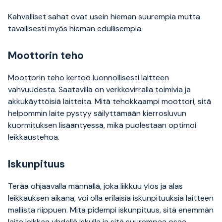
Kahvalliset sahat ovat usein hieman suurempia mutta
tavallisesti myös hieman edullisempia.
Moottorin teho
Moottorin teho kertoo luonnollisesti laitteen
vahvuudesta. Saatavilla on verkkovirralla toimivia ja
akkukäyttöisiä laitteita. Mitä tehokkaampi moottori, sitä
helpommin laite pystyy säilyttämään kierrosluvun
kuormituksen lisääntyessä, mikä puolestaan optimoi
leikkaustehoa.
Iskunpituus
Terää ohjaavalla männällä, joka liikkuu ylös ja alas
leikkauksen aikana, voi olla erilaisia iskunpituuksia laitteen
mallista riippuen. Mitä pidempi iskunpituus, sitä enemmän
laite leikkaa yhdellä iskulla ja sitä suurempaa osaa