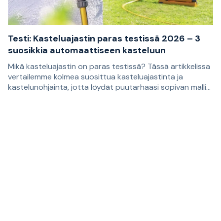
Testi: Kasteluajastin paras testissä 2026 – 3
suosikkia automaattiseen kasteluun
Mikä kasteluajastin on paras testissä? Tässä artikkelissa
vertailemme kolmea suosittua kasteluajastinta ja
kastelunohjainta, jotta löydät puutarhaasi sopivan mallin.
Suositukset perustuvat asiakasarvosteluihin, ja ne
Oikean kasteluajastimen avulla on helpompi rakentaa
sopivat sinulle, joka haluat helpottaa nurmikon,
kastelujärjestelmä, joka kastelee kasvit säännöllisesti.
kukkapenkkien, viljelmien ja ruukkujen kastelua.
Sopivin malli riippuu siitä, tarvitsetko vain automaattisen
vedentulon katkaisun vai itsenäisemmän ratkaisun, joka
huolehtii kastelusta viikon aikana säännöllisesti
toistuvina ajankohtina.