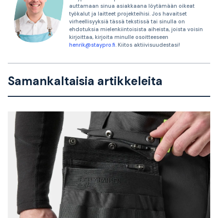
auttamaan sinua asiakkaana löytämään oikeat
työkalut ja laitteet projekteihisi. Jos havaitset
virheellisyyksiä tässä tekstissä tai sinulla on
ehdotuksia mielenkiintoisista aiheista, joista voisin
kirjoittaa, kirjoita minulle osoitteeseen
henrik@staypro.fi
. Kiitos aktiivisuudestasi!
Samankaltaisia artikkeleita