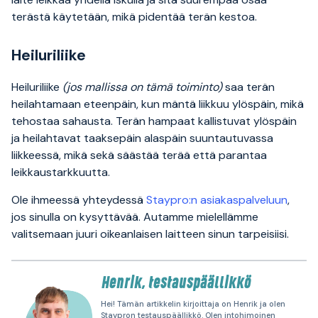
terästä käytetään, mikä pidentää terän kestoa.
Heiluriliike
Heiluriliike
(jos mallissa on tämä toiminto)
saa terän
heilahtamaan eteenpäin, kun mäntä liikkuu ylöspäin, mikä
tehostaa sahausta. Terän hampaat kallistuvat ylöspäin
ja heilahtavat taaksepäin alaspäin suuntautuvassa
liikkeessä, mikä sekä säästää terää että parantaa
leikkaustarkkuutta.
Ole ihmeessä yhteydessä
Staypro:n asiakaspalveluun
,
jos sinulla on kysyttävää. Autamme mielellämme
valitsemaan juuri oikeanlaisen laitteen sinun tarpeisiisi.
Henrik, testauspäällikkö
Hei! Tämän artikkelin kirjoittaja on Henrik ja olen
Staypron testauspäällikkö. Olen intohimoinen