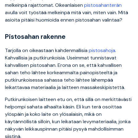
melkeinpä rajattomat. Oikeanlaisen
pistosahanterän
avulla voit työstää melkeinpä mitä vain, miten vain. Mitä
asioita pitäisi huomioida ennen pistosahan valintaa?
Pistosahan rakenne
Tarjolla on oikeastaan kahdenmallisia
pistosahoja
.
Kahvallisia ja putkirunkoisia. Useimmat tunnistavat
kahvallisen pistosahan. Erona on se, että kahvallisen
sahan teho lähtee korkeammalta painopisteeltä ja
putkirunkoisessa sahassa teho lähtee lähempää
leikattavaa materiaalia ja laitteen massakeskipistettä.
Putkirunkoisen laitteen etu on, että sillä on merkittävästi
helpompi sahata alhaalta käsin. Eli kun terä osoittaa
ylöspäin ja koko laite on ylösalaisin, mikä on
käytännöllistä silloin, kun leikataan levymateriaalia, jonka
näkyvän leikkauspinnan pitäisi pysyä mahdollisimman
siistinä.