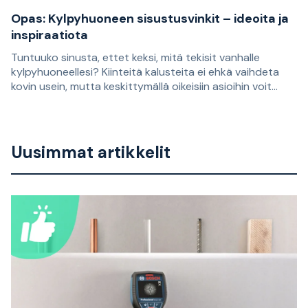
Opas: Kylpyhuoneen sisustusvinkit – ideoita ja
inspiraatiota
Tuntuuko sinusta, ettet keksi, mitä tekisit vanhalle
kylpyhuoneellesi? Kiinteitä kalusteita ei ehkä vaihdeta
kovin usein, mutta keskittymällä oikeisiin asioihin voit
piristää kylpyhuonettasi helposti ja antaa sille uuden
Tuntuuko sinusta, ettet keksi, mitä tekisit vanhalle
ilmeen. Tässä artikkelissa Staypron Henrik antaa parhaat
kylpyhuoneellesi? Kiinteitä kalusteita ei ehkä vaihdeta
vinkkinsä!
kovin usein, mutta keskittymällä oikeisiin asioihin voit
Uusimmat artikkelit
piristää kylpyhuonettasi helposti ja antaa sille uuden
ilmeen. Tässä artikkelissa Staypron Henrik antaa parhaat
vinkkinsä!