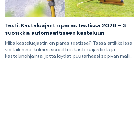
Testi: Kasteluajastin paras testissä 2026 – 3
suosikkia automaattiseen kasteluun
Mikä kasteluajastin on paras testissä? Tässä artikkelissa
vertailemme kolmea suosittua kasteluajastinta ja
kastelunohjainta, jotta löydät puutarhaasi sopivan mallin.
Suositukset perustuvat asiakasarvosteluihin, ja ne
Oikean kasteluajastimen avulla on helpompi rakentaa
sopivat sinulle, joka haluat helpottaa nurmikon,
kastelujärjestelmä, joka kastelee kasvit säännöllisesti.
kukkapenkkien, viljelmien ja ruukkujen kastelua.
Sopivin malli riippuu siitä, tarvitsetko vain automaattisen
vedentulon katkaisun vai itsenäisemmän ratkaisun, joka
huolehtii kastelusta viikon aikana säännöllisesti
toistuvina ajankohtina.