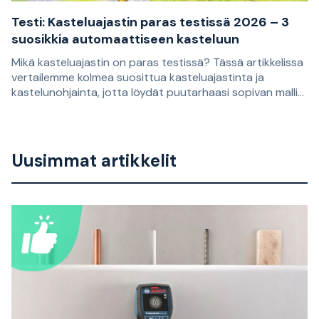
Testi: Kasteluajastin paras testissä 2026 – 3
suosikkia automaattiseen kasteluun
Mikä kasteluajastin on paras testissä? Tässä artikkelissa
vertailemme kolmea suosittua kasteluajastinta ja
kastelunohjainta, jotta löydät puutarhaasi sopivan mallin.
Suositukset perustuvat asiakasarvosteluihin, ja ne
Oikean kasteluajastimen avulla on helpompi rakentaa
sopivat sinulle, joka haluat helpottaa nurmikon,
kastelujärjestelmä, joka kastelee kasvit säännöllisesti.
kukkapenkkien, viljelmien ja ruukkujen kastelua.
Sopivin malli riippuu siitä, tarvitsetko vain automaattisen
Uusimmat artikkelit
vedentulon katkaisun vai itsenäisemmän ratkaisun, joka
huolehtii kastelusta viikon aikana säännöllisesti
toistuvina ajankohtina.