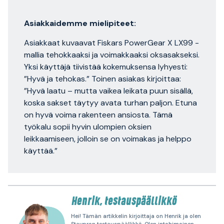
Asiakkaidemme mielipiteet:
Asiakkaat kuvaavat Fiskars PowerGear X LX99 -
mallia tehokkaaksi ja voimakkaaksi oksasakseksi.
Yksi käyttäjä tiivistää kokemuksensa lyhyesti:
”Hyvä ja tehokas.” Toinen asiakas kirjoittaa:
”Hyvä laatu – mutta vaikea leikata puun sisällä,
koska sakset täytyy avata turhan paljon. Etuna
on hyvä voima rakenteen ansiosta. Tämä
työkalu sopii hyvin ulompien oksien
leikkaamiseen, jolloin se on voimakas ja helppo
käyttää.”
Henrik, testauspäällikkö
Hei! Tämän artikkelin kirjoittaja on Henrik ja olen