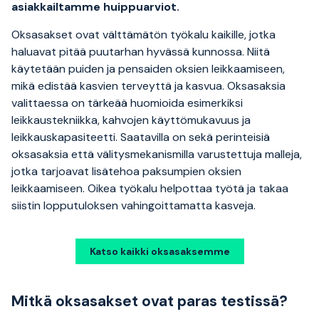
asiakkailtamme huippuarviot.
Oksasakset ovat välttämätön työkalu kaikille, jotka
haluavat pitää puutarhan hyvässä kunnossa. Niitä
käytetään puiden ja pensaiden oksien leikkaamiseen,
mikä edistää kasvien terveyttä ja kasvua. Oksasaksia
valittaessa on tärkeää huomioida esimerkiksi
leikkaustekniikka, kahvojen käyttömukavuus ja
leikkauskapasiteetti. Saatavilla on sekä perinteisiä
oksasaksia että välitysmekanismilla varustettuja malleja,
jotka tarjoavat lisätehoa paksumpien oksien
leikkaamiseen. Oikea työkalu helpottaa työtä ja takaa
siistin lopputuloksen vahingoittamatta kasveja.
Katso kaikki oksasaksemme
Mitkä oksasakset ovat paras testissä?