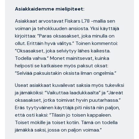
Asiakkaidemme mielipiteet:
Asiakkaat arvostavat Fiskars L78 -mallia sen
voiman ja tehokkuuden ansiosta. Yksi käyttäjä
kirjoittaa: ”Paras oksasakset, joka minulla on
ollut. Erittäin hyvä välitys.” Toinen kommentoi:
”Oksasakset, joka selviytyy lähes kaikesta.
Todella vahva.” Monet mainitsevat, kuinka
helposti se katkaisee myös paksut oksat:
”Selviää paksuistakin oksista ilman ongelmia.”
Useat asiakkaat kuvailevat saksia myös tukeviksi
ja jämäköiksi: ”Vaikuttaa laadukkaalta” ja ”Järeät
oksasakset, jotka toimivat hyvin puutarhassa.”
Eräs tyytyväinen käyttäjä piti niistä niin paljon,
että osti kaksi: ”Tilasin jo toisen kappaleen.
Toiset mökille ja toiset kotiin. Tämä on todella
jämäkkä saksi, jossa on paljon voimaa.”