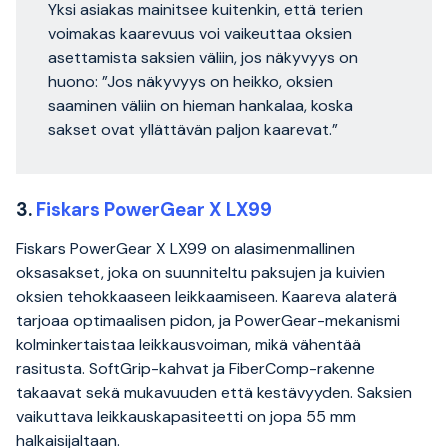
Yksi asiakas mainitsee kuitenkin, että terien
voimakas kaarevuus voi vaikeuttaa oksien
asettamista saksien väliin, jos näkyvyys on
huono: ”Jos näkyvyys on heikko, oksien
saaminen väliin on hieman hankalaa, koska
sakset ovat yllättävän paljon kaarevat.”
3.
Fiskars PowerGear X LX99
Fiskars PowerGear X LX99 on alasimenmallinen
oksasakset, joka on suunniteltu paksujen ja kuivien
oksien tehokkaaseen leikkaamiseen. Kaareva alaterä
tarjoaa optimaalisen pidon, ja PowerGear-mekanismi
kolminkertaistaa leikkausvoiman, mikä vähentää
rasitusta. SoftGrip-kahvat ja FiberComp-rakenne
takaavat sekä mukavuuden että kestävyyden. Saksien
vaikuttava leikkauskapasiteetti on jopa 55 mm
halkaisijaltaan.