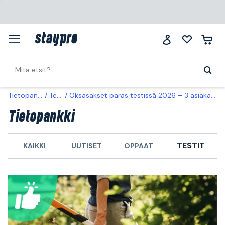
Tietopankki
Testit
Oksasakset paras testissä 2026 – 3 asiakassuosikkia vertailussa
Tietopankki
TESTIT
KAIKKI
UUTISET
OPPAAT