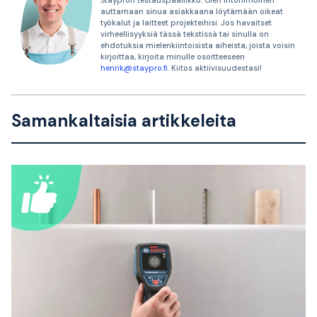
Staypron testauspäällikkö. Olen intohimoinen
auttamaan sinua asiakkaana löytämään oikeat
työkalut ja laitteet projekteihisi. Jos havaitset
virheellisyyksiä tässä tekstissä tai sinulla on
ehdotuksia mielenkiintoisista aiheista, joista voisin
kirjoittaa, kirjoita minulle osoitteeseen
henrik@staypro.fi
. Kiitos aktiivisuudestasi!
Samankaltaisia artikkeleita