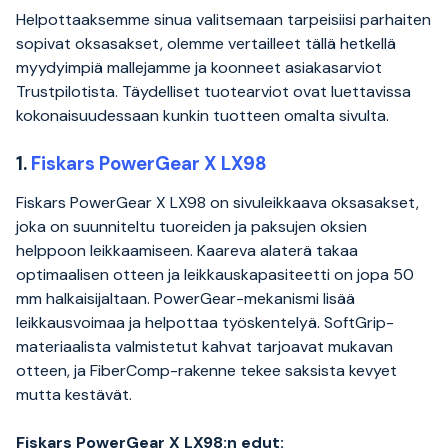
Helpottaaksemme sinua valitsemaan tarpeisiisi parhaiten
sopivat oksasakset, olemme vertailleet tällä hetkellä
myydyimpiä mallejamme ja koonneet asiakasarviot
Trustpilotista. Täydelliset tuotearviot ovat luettavissa
kokonaisuudessaan kunkin tuotteen omalta sivulta.
1.
Fiskars PowerGear X LX98
Fiskars PowerGear X LX98 on sivuleikkaava oksasakset,
joka on suunniteltu tuoreiden ja paksujen oksien
helppoon leikkaamiseen. Kaareva alaterä takaa
optimaalisen otteen ja leikkauskapasiteetti on jopa 50
mm halkaisijaltaan. PowerGear-mekanismi lisää
leikkausvoimaa ja helpottaa työskentelyä. SoftGrip-
materiaalista valmistetut kahvat tarjoavat mukavan
otteen, ja FiberComp-rakenne tekee saksista kevyet
mutta kestävät.
Fiskars PowerGear X LX98:n edut: