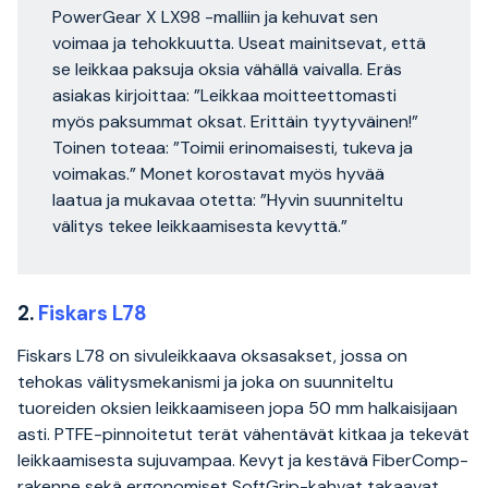
PowerGear X LX98 -malliin ja kehuvat sen
voimaa ja tehokkuutta. Useat mainitsevat, että
se leikkaa paksuja oksia vähällä vaivalla. Eräs
asiakas kirjoittaa: ”Leikkaa moitteettomasti
myös paksummat oksat. Erittäin tyytyväinen!”
Toinen toteaa: ”Toimii erinomaisesti, tukeva ja
voimakas.” Monet korostavat myös hyvää
laatua ja mukavaa otetta: ”Hyvin suunniteltu
välitys tekee leikkaamisesta kevyttä.”
2.
Fiskars L78
Fiskars L78 on sivuleikkaava oksasakset, jossa on
tehokas välitysmekanismi ja joka on suunniteltu
tuoreiden oksien leikkaamiseen jopa 50 mm halkaisijaan
asti. PTFE-pinnoitetut terät vähentävät kitkaa ja tekevät
leikkaamisesta sujuvampaa. Kevyt ja kestävä FiberComp-
rakenne sekä ergonomiset SoftGrip-kahvat takaavat