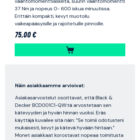
vääntömomenttiaskelta, suurin vääntömomentti
37 Nm ja nopeus 0- 600 iskua minuutissa.
Erittäin kompakti, kevyt muotoilu
vaikeapääsyisille ja rajoitetuille pinnoille.
75,00 €
Näin asiakkaamme arvioivat:
Asiakasarvostelut osoittavat, että Black &
Decker BCD001C1-QW:tä arvostetaan sen
kätevyyden ja hyvän hinnan vuoksi. Eräs
käyttäjä kuvailee sitä näin: ”Se toimii odotusteni
mukaisesti, kevyt ja kätevä hyvään hintaan.”
Monet asiakkaat korostavat nopeaa toimitusta