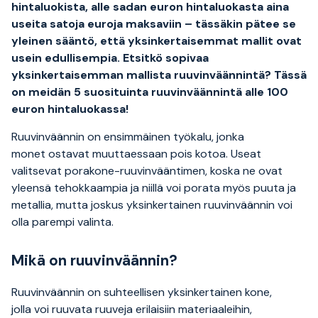
hintaluokista, alle sadan euron hintaluokasta aina
useita satoja euroja maksaviin – tässäkin pätee se
yleinen sääntö, että yksinkertaisemmat mallit ovat
usein edullisempia. Etsitkö sopivaa
yksinkertaisemman mallista ruuvinväännintä? Tässä
on meidän 5 suosituinta ruuvinväännintä alle 100
euron hintaluokassa!
Ruuvinväännin on ensimmäinen työkalu, jonka
monet ostavat muuttaessaan pois kotoa. Useat
valitsevat porakone-ruuvinvääntimen, koska ne ovat
yleensä tehokkaampia ja niillä voi porata myös puuta ja
metallia, mutta joskus yksinkertainen ruuvinväännin voi
olla parempi valinta.
Mikä on ruuvinväännin?
Ruuvinväännin on suhteellisen yksinkertainen kone,
jolla voi ruuvata ruuveja erilaisiin materiaaleihin,