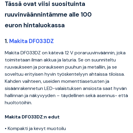
Tässä ovat viisi suosituinta
ruuvinväännintämme alle 100
euron hintaluokassa
1.
Makita DF033DZ
Makita DF033DZ on kätevä 12 V poraruuvinväännin, joka
toimitetaan ilman akkua ja laturia. Se on suunniteltu
ruuvaukseen ja poraukseen puuhun ja metalliin, ja se
soveltuu erityisen hyvin työskentelyyn ahtaissa tiloissa.
Kahden vaihteen, useiden momenttiasetusten ja
sisäänrakennetun LED-valaistuksen ansiosta saat hyvän
hallinnan ja näkyvyyden – täydellinen sekä asennus- että
huoltotöihin.
Makita DF033DZ:n edut
• Kompakti ja kevyt muotoilu