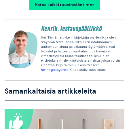
Katso kaikki ruuvinvääntimet
Henrik, testauspäällikkö
Hei! Tämän artikkelin kirjoittaja on Henrik ja olen
Staypron testauspäällikkö. Olen intohimoinen
auttamaan sinua asiakkaana löytämään oikeat
työkalut ja laitteet projekteihisi. Jos havaitset
virheellisyyksiä tässä tekstissä tai sinulla on
ehdotuksia mielenkiintoisista aiheista, joista voisin
kirjoittaa, kirjoita minulle osoitteeseen
henrik@staypro.fi
. Kiitos aktiivisuudestasi!
Samankaltaisia artikkeleita