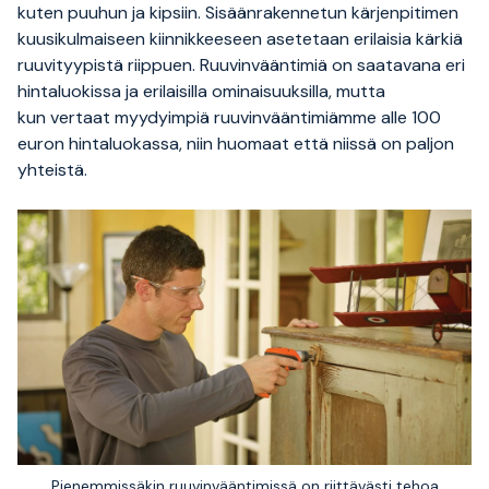
kuten puuhun ja kipsiin. Sisäänrakennetun kärjenpitimen
kuusikulmaiseen kiinnikkeeseen asetetaan erilaisia ​​kärkiä
ruuvityypistä riippuen. Ruuvinvääntimiä on saatavana eri
hintaluokissa ja erilaisilla ominaisuuksilla, mutta
kun vertaat myydyimpiä ruuvinvääntimiämme alle 100
euron hintaluokassa, niin huomaat että niissä on paljon
yhteistä.
Pienemmissäkin ruuvinvääntimissä on riittävästi tehoa