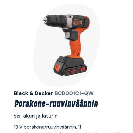
Black & Decker
BCD001C1-QW
Porakone-ruuvinväännin
sis. akun ja laturin
18 V porakone/ruuvinväännin, 11