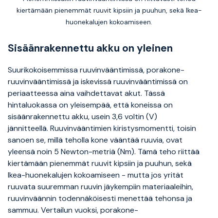
kiertämään pienemmät ruuvit kipsiin ja puuhun, sekä Ikea-
huonekalujen kokoamiseen.
Sisäänrakennettu akku on yleinen
Suurikokoisemmissa ruuvinvääntimissä, porakone-
ruuvinvääntimissä ja iskevissä ruuvinvääntimissä on
periaatteessa aina vaihdettavat akut. Tässä
hintaluokassa on yleisempää, että koneissa on
sisäänrakennettu akku, usein 3,6 voltin (V)
jännitteellä. Ruuvinvääntimien kiristysmomentti, toisin
sanoen se, millä teholla kone vääntää ruuvia, ovat
yleensä noin 5 Newton-metriä (Nm). Tämä teho riittää
kiertämään pienemmät ruuvit kipsiin ja puuhun, sekä
Ikea-huonekalujen kokoamiseen - mutta jos yrität
ruuvata suuremman ruuvin jäykempiin materiaaleihin,
ruuvinväännin todennäköisesti menettää tehonsa ja
sammuu. Vertailun vuoksi, porakone-