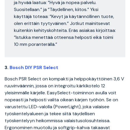
ja hyvää laatua: ”Hyvä ja nopea palvelu.
Suositellaan.” ja ”Täydellinen, kiitos.” Yksi
käyttäjä toteaa: ”Kevyt ja käytännöllinen tuote,
olen erittäin tyytyväinen.” Jotkut mainitsevat
kuitenkin kehityskohteita. Eräs asiakas kirjoittaa:
”Istukka menettää otteensa helposti eikä toimi
10 mm poranterällä.”
3.
Bosch DIY PSR Select
Bosch PSR Select on kompakti ja helppokäyttöinen 3,6 V
ruuvinväännin, jossa on integroitu kärkikotelo 12
yleisimmälle kärjelle. EasySelect-toiminnon avulla voit
nopeasti ja helposti valita oikean kärjen työhön. Se on
varustettu LED-valolla (PowerLight), joka valaisee
työskentelyalueen ja tekee siitä täydellisen
työskentelyyn heikommissa valaistusolosuhteissa.
Ergonominen muotoilu ja softgrip-kahva takaavat