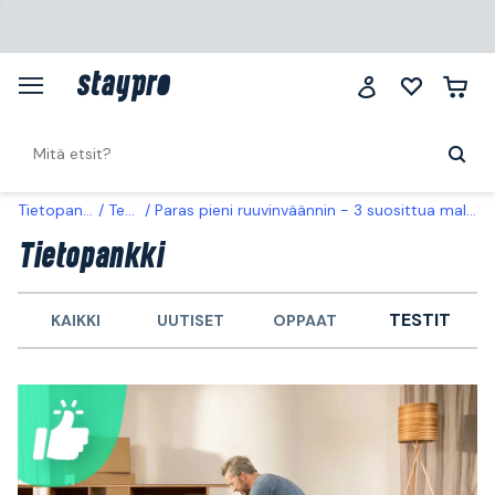
Tietopankki
Testit
Paras pieni ruuvinväännin - 3 suosittua mallia alle 100 eurolla
Tietopankki
TESTIT
KAIKKI
UUTISET
OPPAAT