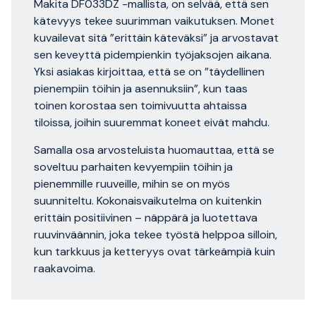
Makita DF033DZ -mallista, on selvää, että sen
kätevyys tekee suurimman vaikutuksen. Monet
kuvailevat sitä ”erittäin käteväksi” ja arvostavat
sen keveyttä pidempienkin työjaksojen aikana.
Yksi asiakas kirjoittaa, että se on ”täydellinen
pienempiin töihin ja asennuksiin”, kun taas
toinen korostaa sen toimivuutta ahtaissa
tiloissa, joihin suuremmat koneet eivät mahdu.
Samalla osa arvosteluista huomauttaa, että se
soveltuu parhaiten kevyempiin töihin ja
pienemmille ruuveille, mihin se on myös
suunniteltu. Kokonaisvaikutelma on kuitenkin
erittäin positiivinen – näppärä ja luotettava
ruuvinväännin, joka tekee työstä helppoa silloin,
kun tarkkuus ja ketteryys ovat tärkeämpiä kuin
raakavoima.