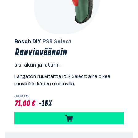
Bosch DIY
PSR Select
Ruuvinväännin
sis. akun ja laturin
Langaton ruuvitaltta PSR Select: aina oikea
ruuvikärki käden ulottuvilla.
83,60 €
71,00 €
-15%