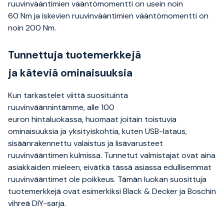
ruuvinvääntimien vääntömomentti on usein noin
60 Nm ja iskevien ruuvinvääntimien vääntömomentti on
noin 200 Nm.
Tunnettuja tuotemerkkejä
ja käteviä ominaisuuksia
Kun tarkastelet viittä suosituinta
ruuvinväännintämme, alle 100
euron hintaluokassa, huomaat joitain toistuvia
ominaisuuksia ja yksityiskohtia, kuten USB-lataus,
sisäänrakennettu valaistus ja lisävarusteet
ruuvinvääntimen kulmissa. Tunnetut valmistajat ovat aina
asiakkaiden mieleen, eivätkä tässä asiassa edullisemmat
ruuvinvääntimet ole poikkeus. Tämän luokan suosittuja
tuotemerkkejä ovat esimerkiksi Black & Decker ja Boschin
vihreä DIY-sarja.