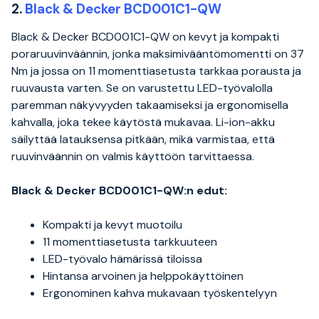
2.
Black & Decker BCD001C1-QW
Black & Decker BCD001C1-QW on kevyt ja kompakti
poraruuvinväännin, jonka maksimivääntömomentti on 37
Nm ja jossa on 11 momenttiasetusta tarkkaa porausta ja
ruuvausta varten. Se on varustettu LED-työvalolla
paremman näkyvyyden takaamiseksi ja ergonomisella
kahvalla, joka tekee käytöstä mukavaa. Li-ion-akku
säilyttää latauksensa pitkään, mikä varmistaa, että
ruuvinväännin on valmis käyttöön tarvittaessa.
Black & Decker BCD001C1-QW:n edut:
Kompakti ja kevyt muotoilu
11 momenttiasetusta tarkkuuteen
LED-työvalo hämärissä tiloissa
Hintansa arvoinen ja helppokäyttöinen
Ergonominen kahva mukavaan työskentelyyn