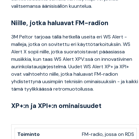
valitsemansa äänisisällön kuuntelua.
Niille, jotka haluavat FM-radion
3M Peltor tarjoaa tällä hetkellä useita eri WS Alert -
malleja, jotka on sovitettu eri käyttötarkoituksiin. WS
Alert X sopii niille, jotka suoratoistavat pääasiassa
musiikkia, kun taas WS Alert XPV:ssä on innovatiivinen
aurinkolatausjärjestelmä. Uudet WS Alert XP+ ja XPI+
ovat vaihtoehto niille, jotka haluavat FM-radion
yhdistettynä uusimpiin teknisiin ominaisuuksiin - ja kaikki
tämä tyylikkäässä retromuotoilussa.
XP+:n ja XPI+:n ominaisuudet
FM-radio, jossa on RDS