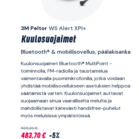
3M Peltor
WS Alert XPI+
Kuulosuojaimet
Bluetooth® & mobiilisovellus, päälakisanka
Kuulonsuojaimet Bluetooth® MultiPoint -
toiminnolla, FM-radiolla ja taustamelua
vaimentavalla puomimikrofonilla, jotka voidaan
yhdistää mobiilisovellukseen asetuksien helppoa
säätämistä varten. Kuulonsuojaimet auttavat
suojaamaan sinua vaaralliselta melulta ja
mahdollistavat kätevästi handsfree-puhelut
myös meluisissa ympäristöissä.
509,20 €
483,70 €
-5%