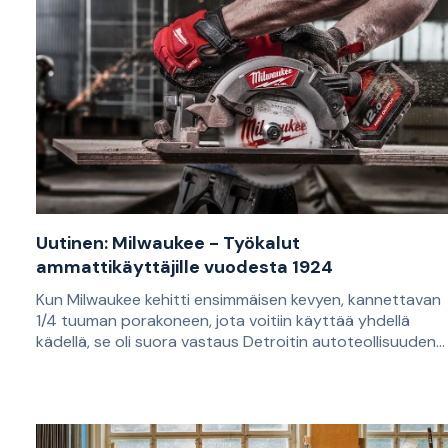
Uutinen: Milwaukee - Työkalut
ammattikäyttäjille vuodesta 1924
Kun Milwaukee kehitti ensimmäisen kevyen, kannettavan
1/4 tuuman porakoneen, jota voitiin käyttää yhdellä
kädellä, se oli suora vastaus Detroitin autoteollisuuden
kysyntään. Lähes 100 vuotta myöhemmin he jatkavat
Tunnistat kirkkaanpunaisen huomiovärin, rosoisen
tuotteiden kehittämistä loppukäyttäjän tarpeet
valkoisen kirjasintyylin ja räiskyvän salaman. Et ehkä
keskiössä.
tiedä, että Milwaukee perustettiin jo vuonna 1924. Paikk
oli Milwaukee, Wisconsin, Michiganjärven länsirannikolla, j