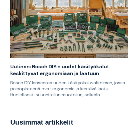
heidän ensimmäinen innovaationsa oli sähköporakone.
Uutinen: Bosch DIY:n uudet käsityökalut
keskittyvät ergonomiaan ja laatuun
Bosch DIY lanseeraa uuden käsityökaluvalikoiman, jossa
painopisteenä ovat ergonomia ja kestävä laatu.
Huolellisesti suunnitellun muotoilun, selkeän
värikoodauksen ja monia vakiovaihtoehtoja enemmän
Tässä artikkelissa käymme läpi, mitä uusi valikoima
kestävien työkalujen ansiosta valikoima on suunniteltu
sisältää, kenelle se sopii ja miten Bosch on panostanut
kaikille kotinikkaroijille, jotka haluavat työskennellä sekä
erityisesti ergonomiaan, käyttäjäystävällisyyteen ja
mukavasti että helposti.
Uusimmat artikkelit
testattuun laatuun uusissa käsityökaluissaan.