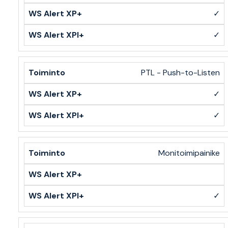
✓
✓
PTL - Push-to-Listen
✓
✓
Monitoimipainike
✓