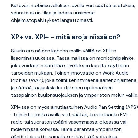
Kätevän mobiilisovelluksen avulla voit säätää asetuksia,
seurata akun tilaa ja ladata uusimmat
ohjelmistopäivitykset langattomasti.
XP+ vs. XPI+ - mitä eroja niissä on?
Suurin ero näiden kahden mallin välillä on XPI+:n
lisäominaisuuksissa. Tässä mallissa on monitoimipainike,
joka voidaan määrittää sovelluksen kautta käyttäjän
tarpeiden mukaan. Toinen innovaatio on Work Audio
Profiles (WAP), joka toimii kehittyneenä äänenohjaimena
ja säätää taajuuksia luodakseen optimaalisen
tasapainon kuulonsuojauksen ja ympäristön melun välille
XPI+:ssa on myös ainutlaatuinen Audio Pan Setting (APS)
-toiminto, jonka avulla voit säätää, toistetaanko FM-
radio tai suoratoistoääni vasemmassa, oikeassa vai
molemmissa korvissa. Tämä parantaa ympäristön
äänitietoisuutta samalla kun käyttäjä voi jatkaa