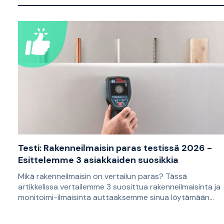
Testi: Rakenneilmaisin paras testissä 2026 -
Esittelemme 3 asiakkaiden suosikkia
Mikä rakenneilmaisin on vertailun paras? Tässä
artikkelissa vertailemme 3 suosittua rakenneilmaisinta ja
monitoimi-ilmaisinta auttaaksemme sinua löytämään
tarpeisiisi sopivan mallin. Suositukset perustuvat
Rakenneilmaisinta käytetään koolausten ja muiden
asiakasarvosteluihin ja sopivat sinulle, joka haluat porata
seinien, kattojen ja lattioiden taakse piiloon jäävien