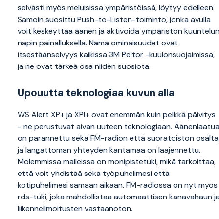
selvästi myös meluisissa ympäristöissä, löytyy edelleen.
Samoin suosittu Push-to-Listen-toiminto, jonka avulla
voit keskeyttää äänen ja aktivoida ympäristön kuuntelu
napin painalluksella. Nämä ominaisuudet ovat
itsestäänselvyys kaikissa 3M Peltor -kuulonsuojaimissa,
ja ne ovat tärkeä osa niiden suosiota.
Upouutta teknologiaa kuvun alla
WS Alert XP+ ja XPI+ ovat enemmän kuin pelkkä päivitys
- ne perustuvat aivan uuteen teknologiaan. Äänenlaatu
on parannettu sekä FM-radion että suoratoiston osalta
ja langattoman yhteyden kantamaa on laajennettu.
Molemmissa malleissa on monipistetuki, mikä tarkoittaa,
että voit yhdistää sekä työpuhelimesi että
kotipuhelimesi samaan aikaan. FM-radiossa on nyt myös
rds-tuki, joka mahdollistaa automaattisen kanavahaun j
liikenneilmoitusten vastaanoton.