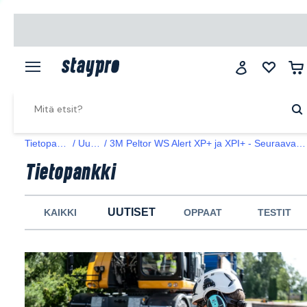
Tietopankki
Uutiset
3M Peltor WS Alert XP+ ja XPI+ - Seuraavaa sukupolvea varten
Tietopankki
UUTISET
KAIKKI
OPPAAT
TESTIT