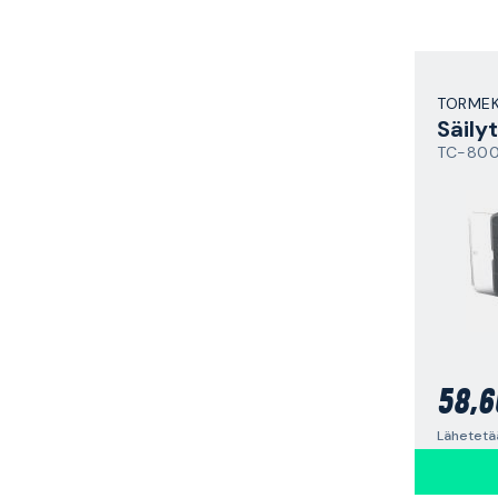
TORME
Säily
TC-80
58,6
Lähetetää