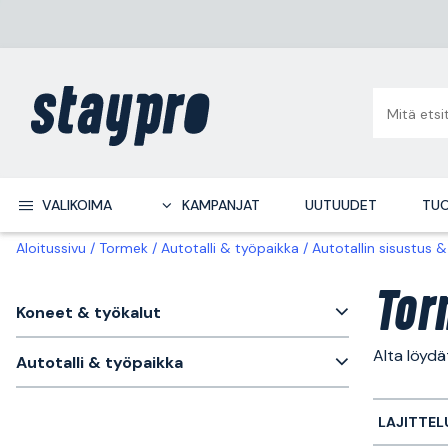
VALIKOIMA
KAMPANJAT
UUTUUDET
TUO
Aloitussivu
Tormek
Autotalli & työpaikka
Autotallin sisustus &
Tor
Koneet & työkalut
Alta löydä
Autotalli & työpaikka
LAJITTEL