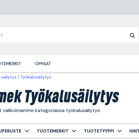
TEMERKIT
OPPAAT
 säilytys
Työkalusäilytys
mek Työkalusäilytys
t valikoimamme kategoriassa työkalusäilytys.
UPERUSTE
TUOTEMERKIT
TUOTETYYPPI
HIN