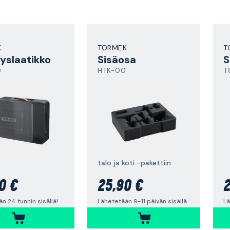
K
TORMEK
T
tyslaatikko
Sisäosa
S
0
HTK-00
T
talo ja koti -pakettiin
0 €
25,90 €
2
n 24 tunnin sisällä!
Lähetetään 9-11 päivän sisällä
Lä