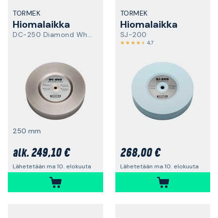
TORMEK
TORMEK
Hiomalaikka
Hiomalaikka
DC-250 Diamond Wheel Coarse
SJ-200
4,7
250 mm
249,10 €
268,00 €
alk.
Lähetetään ma 10. elokuuta
Lähetetään ma 10. elokuuta