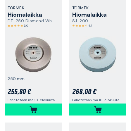
TORMEK
TORMEK
Hiomalaikka
Hiomalaikka
DE-250 Diamond Wheel Extra Fine
SJ-200
5,0
4,7
250 mm
255,80 €
268,00 €
Lähetetään ma 10. elokuuta
Lähetetään ma 10. elokuuta