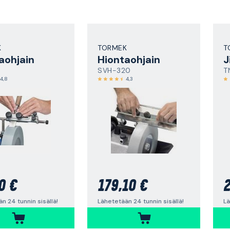
K
TORMEK
T
aohjain
Hiontaohjain
J
SVH-320
T
4,8
4,3
0 €
179,10 €
2
n 24 tunnin sisällä!
Lähetetään 24 tunnin sisällä!
Lä