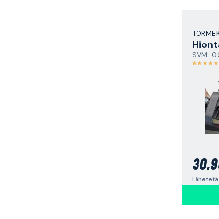
TORME
Hiont
SVM-0
30,9
Lähetetää