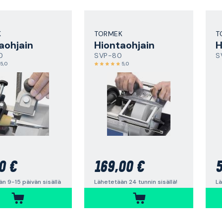
K
TORMEK
T
aohjain
Hiontaohjain
H
0
SVP-80
S
5,0
5,0
0 €
169,00 €
5
n 9-15 päivän sisällä
Lähetetään 24 tunnin sisällä!
Lä