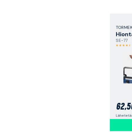
TORME
Hiont
SE-77
62,5
Lähetetää