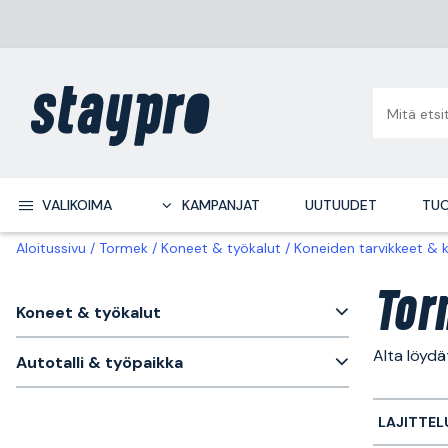
VALIKOIMA
KAMPANJAT
UUTUUDET
TUO
Aloitussivu
Tormek
Koneet & työkalut
Koneiden tarvikkeet & 
Tor
Koneet & työkalut
Alta löyd
Autotalli & työpaikka
LAJITTEL