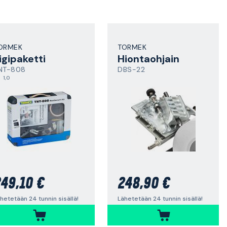
ORMEK
TORMEK
igipaketti
Hiontaohjain
NT-808
DBS-22
1,0
49,10 €
248,90 €
hetetään 24 tunnin sisällä!
Lähetetään 24 tunnin sisällä!