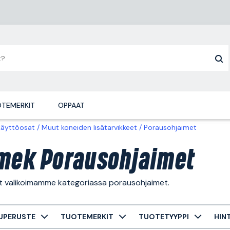
TEMERKIT
OPPAAT
käyttöosat
Muut koneiden lisätarvikkeet
Porausohjaimet
mek Porausohjaimet
ät valikoimamme kategoriassa porausohjaimet.
UPERUSTE
TUOTEMERKIT
TUOTETYYPPI
HIN