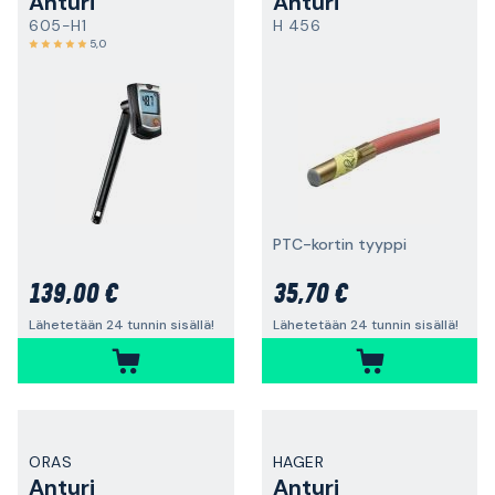
Anturi
Anturi
605-H1
H 456
5,0
PTC-kortin tyyppi
139,00 €
35,70 €
Lähetetään 24 tunnin sisällä!
Lähetetään 24 tunnin sisällä!
ORAS
HAGER
Anturi
Anturi