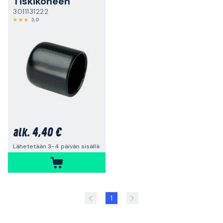
Tiskikoneen
3011131222
3,0
4,40 €
alk.
Lähetetään 3-4 päivän sisällä
1