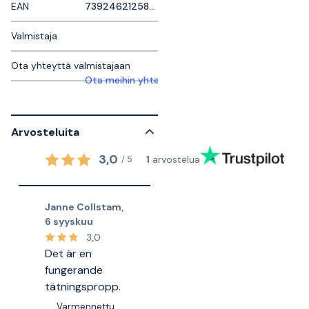
EAN
7392462125869
Valmistaja
Ota yhteyttä valmistajaan
Ota meihin yhteyttä saadaksesi lisätietoja
Arvosteluita
3,0
1
arvostelua
/
5
Janne Collstam
,
6 syyskuu
3,0
Det är en
fungerande
tätningspropp.
Varmennettu,