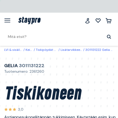
LVI & sisäilma
Keittiö
Tiskipöydät & -altaat
Lisätarvikkeet tiskialtaat
3011131222 Gelia Tiskikoneen Ø 19 mm
GELIA
3011131222
Tuotenumero: 2361260
Tiskikoneen
3,0
Astianpesukoneliitännän tukkimiseen. Käytetään esim. kun