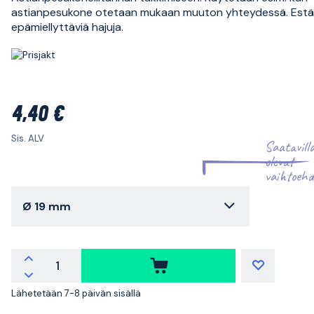
astianpesukone otetaan mukaan muuton yhteydessä. Est
epämiellyttäviä hajuja.
4,40 €
Sis. ALV
Saatavill
olevat
vaihtoehd
Ø 19 mm
Lähetetään 7-8 päivän sisällä