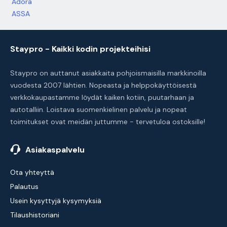
Adora
ASSA
Staypro - Kaikki kodin projekteihisi
Staypro on auttanut asiakkaita pohjoismaisilla markkinoilla
vuodesta 2007 lähtien. Nopeasta ja helppokäyttöisestä
verkkokaupastamme löydät kaiken kotiin, puutarhaan ja
autotalliin. Loistava suomenkielinen palvelu ja nopeat
toimitukset ovat meidän juttumme - tervetuloa ostoksille!
Asiakaspalvelu
Ota yhteyttä
Palautus
Usein kysyttyjä kysymyksiä
Tilaushistoriani