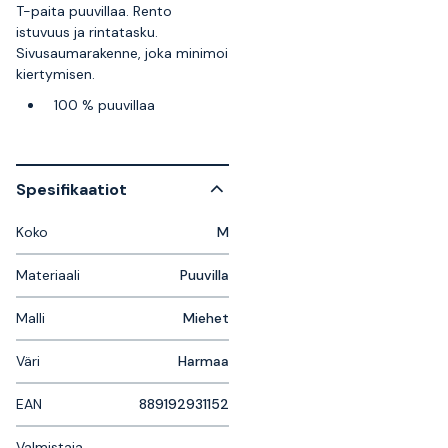
T-paita puuvillaa. Rento
istuvuus ja rintatasku.
Sivusaumarakenne, joka minimoi
kiertymisen.
100 % puuvillaa
Spesifikaatiot
Koko
M
Materiaali
Puuvilla
Malli
Miehet
Väri
Harmaa
EAN
889192931152
Valmistaja