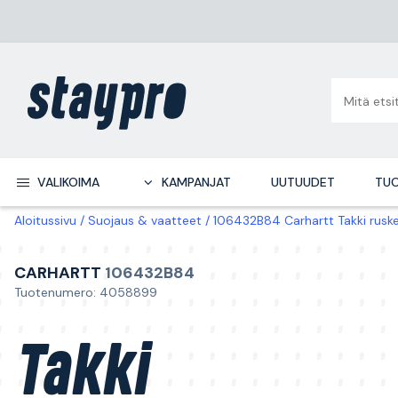
VALIKOIMA
KAMPANJAT
UUTUUDET
TUO
Aloitussivu
Suojaus & vaatteet
106432B84 Carhartt Takki rusk
CARHARTT
106432B84
Tuotenumero: 4058899
Takki