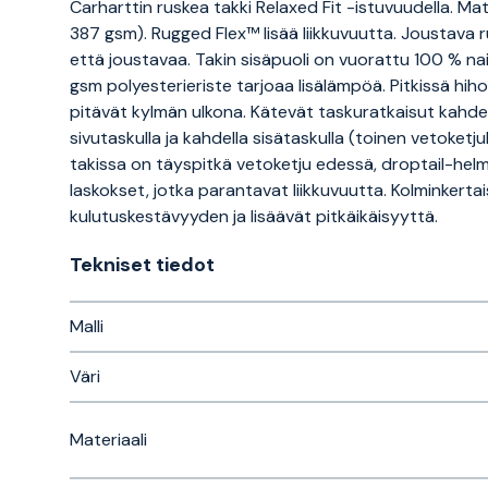
Carharttin ruskea takki Relaxed Fit -istuvuudella. Mate
387 gsm). Rugged Flex™ lisää liikkuvuutta. Joustava
että joustavaa. Takin sisäpuoli on vuorattu 100 % nailo
gsm polyesterieriste tarjoaa lisälämpöä. Pitkissä hiho
pitävät kylmän ulkona. Kätevät taskuratkaisut kahdella l
sivutaskulla ja kahdella sisätaskulla (toinen vetoketjul
takissa on täyspitkä vetoketju edessä, droptail-he
laskokset, jotka parantavat liikkuvuutta. Kolminkert
kulutuskestävyyden ja lisäävät pitkäikäisyyttä.
Tekniset tiedot
Malli
Väri
Materiaali