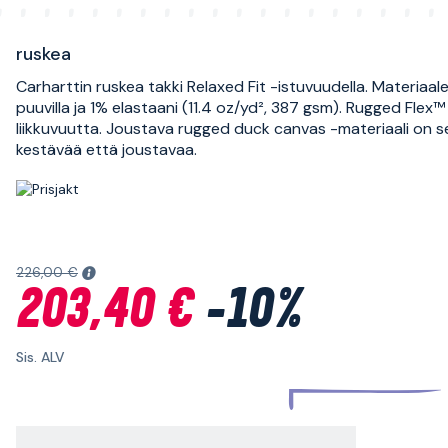
ruskea
Carharttin ruskea takki Relaxed Fit -istuvuudella. Materiaa
puuvilla ja 1% elastaani (11.4 oz/yd², 387 gsm). Rugged Flex™ 
liikkuvuutta. Joustava rugged duck canvas -materiaali on s
kestävää että joustavaa.
226,00 €
203,40 €
-10%
Sis. ALV