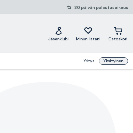
30 päivän palautusoikeus
Jäsenklubi
Minun listani
Ostoskori
Yritys
Yksityinen