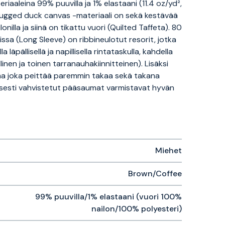
riaaleina 99% puuvilla ja 1% elastaani (11.4 oz/yd²,
 rugged duck canvas -materiaali on sekä kestävää
nilla ja siinä on tikattu vuori (Quilted Taffeta). 80
issa (Long Sleeve) on ribbineulotut resorit, jotka
äpällisellä ja napillisella rintataskulla, kahdella
linen ja toinen tarranauhakiinnitteinen). Lisäksi
lma joka peittää paremmin takaa sekä takana
aisesti vahvistetut pääsaumat varmistavat hyvän
Miehet
Brown/Coffee
99% puuvilla/1% elastaani (vuori 100%
nailon/100% polyesteri)