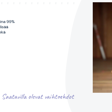
leina 99%
lisää
ekä
Saatavilla olevat vaihtoehdot