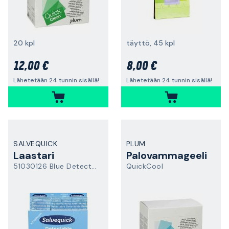
20 kpl
täyttö, 45 kpl
12,00 €
8,00 €
Lähetetään 24 tunnin sisällä!
Lähetetään 24 tunnin sisällä!
SALVEQUICK
PLUM
Laastari
Palovammageeli
51030126 Blue Detectable
QuickCool