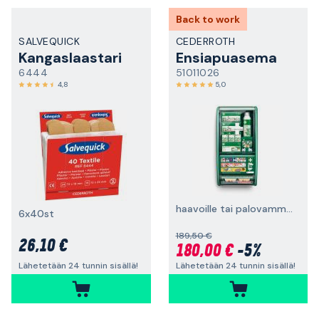
Back to work
SALVEQUICK
CEDERROTH
Kangaslaastari
Ensiapuasema
6444
51011026
4,8
5,0
haavoille tai palovammoille
6x40st
189,50 €
26,10 €
180,00 €
-5%
Lähetetään 24 tunnin sisällä!
Lähetetään 24 tunnin sisällä!