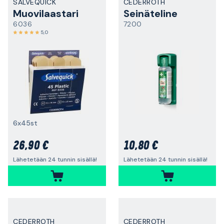
SALVEQUICK
CEDERROTH
Muovilaastari
Seinäteline
6036
7200
5,0
6x45st
26,90 €
10,80 €
Lähetetään 24 tunnin sisällä!
Lähetetään 24 tunnin sisällä!
CEDERROTH
CEDERROTH