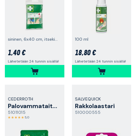
sininen, 6x40 cm, itsekiinnittyvä
100 ml
1,40 €
18,80 €
Lähetetään 24 tunnin sisällä!
Lähetetään 24 tunnin sisällä!
CEDERROTH
SALVEQUICK
Palovammataitos
Rakkolaastari
51011015
510000555
5,0