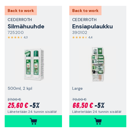
Back to work
Back to work
CEDERROTH
CEDERROTH
Silmähuuhde
Ensiapulaukku
725200
390102
4,3
4,4
500ml, 2 kpl
Large
27,00 €
70,00 €
25,60 €
-5%
66,50 €
-5%
Lähetetään 24 tunnin sisällä!
Lähetetään 24 tunnin sisällä!