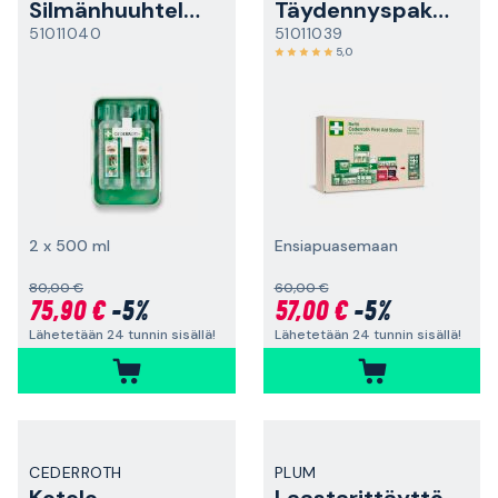
Silmänhuuhtelukaappi
Täydennyspakkaus
51011040
51011039
5,0
2 x 500 ml
Ensiapuasemaan
80,00 €
60,00 €
75,90 €
-5%
57,00 €
-5%
Lähetetään 24 tunnin sisällä!
Lähetetään 24 tunnin sisällä!
CEDERROTH
PLUM