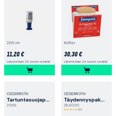
200 ml
6x15st
11,20 €
30,30 €
Lähetetään 24 tunnin sisällä!
Lähetetään 24 tunnin sisällä!
CEDERROTH
CEDERROTH
Tartuntasuojapakkaus
Täydennyspakkaukset
2596
264000
5,0