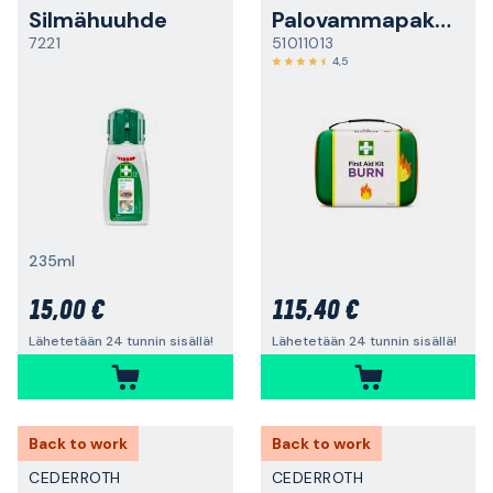
Silmähuuhde
Palovammapakkaus
7221
51011013
4,5
235ml
15,00 €
115,40 €
Lähetetään 24 tunnin sisällä!
Lähetetään 24 tunnin sisällä!
Back to work
Back to work
CEDERROTH
CEDERROTH