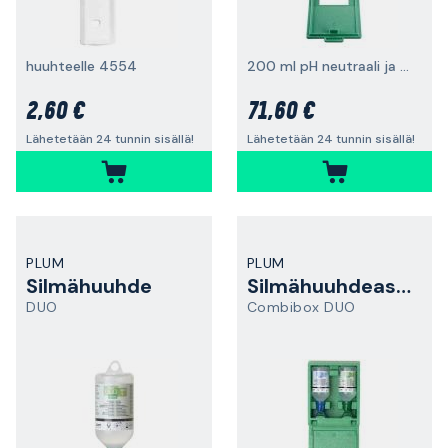
huuhteelle 4554
200 ml pH neutraali ja 500 ml silmähuuhde
2,60 €
71,60 €
Lähetetään 24 tunnin sisällä!
Lähetetään 24 tunnin sisällä!
PLUM
PLUM
Silmähuuhde
Silmähuuhdeasema
DUO
Combibox DUO