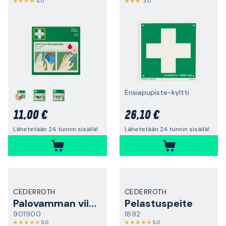
4,0
3,0
Ensiapupiste-kyltti
11,00 €
26,10 €
Lähetetään 24 tunnin sisällä!
Lähetetään 24 tunnin sisällä!
CEDERROTH
CEDERROTH
Palovamman viilennys
Pelastuspeite
901900
1892
5,0
5,0