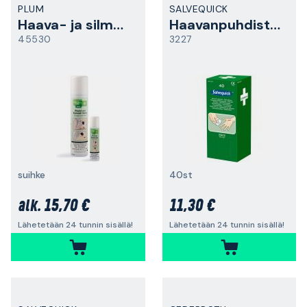
PLUM
SALVEQUICK
Haava- ja silmäsuihke
Haavanpuhdistuspyyhe
45530
3227
suihke
40st
15,70 €
11,30 €
alk.
Lähetetään 24 tunnin sisällä!
Lähetetään 24 tunnin sisällä!