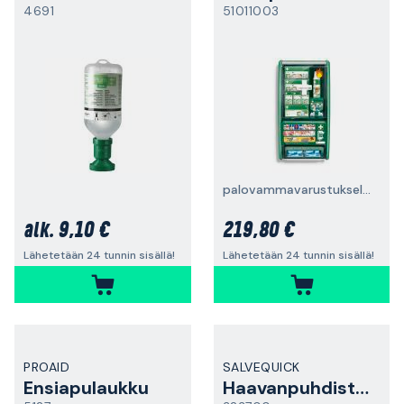
4691
51011003
palovammavarustuksella
9,10 €
219,80 €
alk.
Lähetetään 24 tunnin sisällä!
Lähetetään 24 tunnin sisällä!
PROAID
SALVEQUICK
Ensiapulaukku
Haavanpuhdistuspyyhe