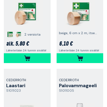
beige, 6 cm x 2 m, itsekiinnittyvä
2 versiota
5,80 €
6,10 €
alk.
Lähetetään 24 tunnin sisällä!
Lähetetään 24 tunnin sisällä!
CEDERROTH
CEDERROTH
Laastari
Palovammageeli
51011023
51011005