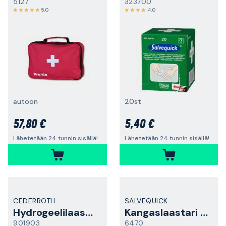
5127
323700
5,0
4,0
autoon
20st
57,80 €
5,40 €
Lähetetään 24 tunnin sisällä!
Lähetetään 24 tunnin sisällä!
CEDERROTH
SALVEQUICK
Hydrogeelilaastari
Kangaslaastari XL
901903
6470