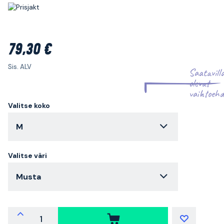
79,30 €
Sis. ALV
Saatavill
olevat
vaihtoehd
Valitse koko
M
Valitse väri
Musta