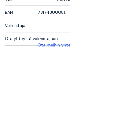
EAN
7317430008159
Valmistaja
Ota yhteyttä valmistajaan
Ota meihin yhteyttä saadaksesi lisätietoja