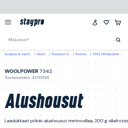
Suojaus & vaatteet
Vaatteet
Alusasut & sukat
Alusvaatteet
7342 Woolpower Alushousut M
WOOLPOWER
7342
Tuotenumero: 4059148
Alushousut
Laadukkaat pitkät alushousut merinovillaa, 200 g villafrote