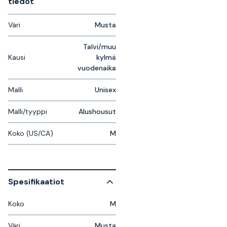
tiedot
Väri
Musta
Talvi/muu
Kausi
kylmä
vuodenaika
Malli
Unisex
Malli/tyyppi
Alushousut
Koko (US/CA)
M
Spesifikaatiot
Koko
M
Väri
Musta