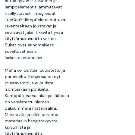
antaa hyvän istuvuuden ja
lämpöelementit lämmittävät
miellyttävästi. Integroidut
ToeCap®-lämpöelementit ovat
rakenteeltaan joustavat ja
seuraavat jalan liikkeitä hyvää
käyttömukavuutta varten.
Sukat ovat erinomaisesti
soveltuvat esim.
laskettelumonoihin.
Mallia on osittain uudistettu ja
paranneltu. Pohjeosa on nyt
joustavampi ja ei purista
isompiakaan pohkeita.
Kantapää, varvasalue ja sääriosa
on vahvistettu hieman
paksummalla materiaalilla.
Merinovilla ja silkki parantaa
materiaalin hengittävyyttä,
kuivumista ja
käyttömukavuutta.