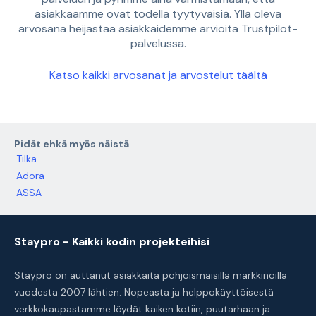
asiakkaamme ovat todella tyytyväisiä. Yllä oleva
arvosana heijastaa asiakkaidemme arvioita Trustpilot-
palvelussa.
Katso kaikki arvosanat ja arvostelut täältä
Pidät ehkä myös näistä
Tilka
Adora
ASSA
Staypro - Kaikki kodin projekteihisi
Staypro on auttanut asiakkaita pohjoismaisilla markkinoilla
vuodesta 2007 lähtien. Nopeasta ja helppokäyttöisestä
verkkokaupastamme löydät kaiken kotiin, puutarhaan ja