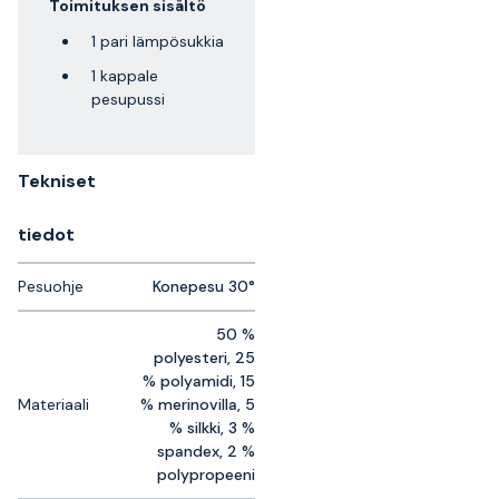
Toimituksen sisältö
1 pari lämpösukkia
1 kappale
pesupussi
Tekniset
tiedot
Pesuohje
Konepesu 30°
50 %
polyesteri, 25
% polyamidi, 15
Materiaali
% merinovilla, 5
% silkki, 3 %
spandex, 2 %
polypropeeni