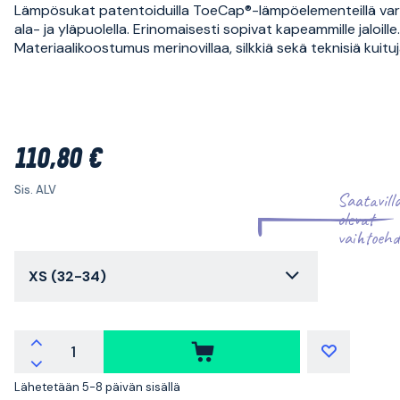
Lämpösukat patentoiduilla ToeCap®-lämpöelementeillä va
ala- ja yläpuolella. Erinomaisesti sopivat kapeammille jaloille.
Materiaalikoostumus merinovillaa, silkkiä sekä teknisiä kuituj
110,80 €
Sis. ALV
Saatavill
olevat
vaihtoehd
XS (32-34)
Lähetetään 5-8 päivän sisällä