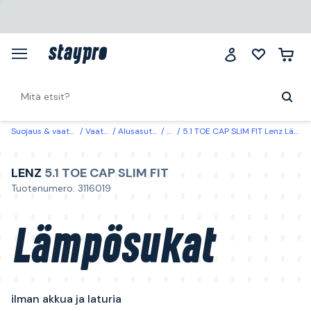
Suojaus & vaatteet
Vaatteet
Alusasut & sukat
Sukat
5.1 TOE CAP SLIM FIT Lenz Lämpösukat ilman akkua ja laturia XS (32-34)
LENZ
5.1 TOE CAP SLIM FIT
Tuotenumero: 3116019
Lämpösukat
ilman akkua ja laturia