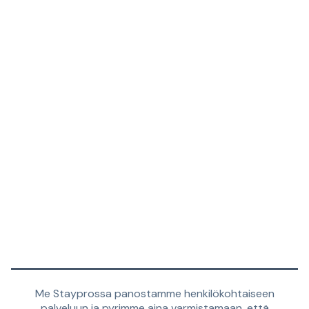
Me Stayprossa panostamme henkilökohtaiseen
palveluun ja pyrimme aina varmistamaan, että