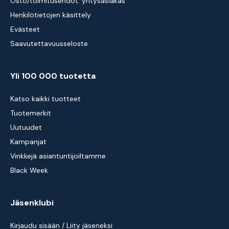
Osto/toimitusehdot: yritysasiakas
Henkilötietojen käsittely
Evästeet
Saavutettavuusseloste
Yli 100 000 tuotetta
Katso kaikki tuotteet
Tuotemerkit
Uutuudet
Kampanjat
Vinkkejä asiantuntijoiltamme
Black Week
Jäsenklubi
Kirjaudu sisään / Liity jäseneksi