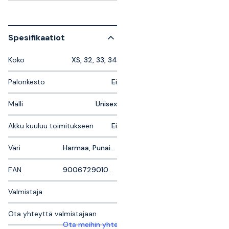
Spesifikaatiot
Koko
XS, 32, 33, 34
Palonkesto
Ei
Malli
Unisex
Akku kuuluu toimitukseen
Ei
Väri
Harmaa, Punainen, Musta
EAN
9006729010758
Valmistaja
Ota yhteyttä valmistajaan
Ota meihin yhteyttä saadaksesi lisätietoja