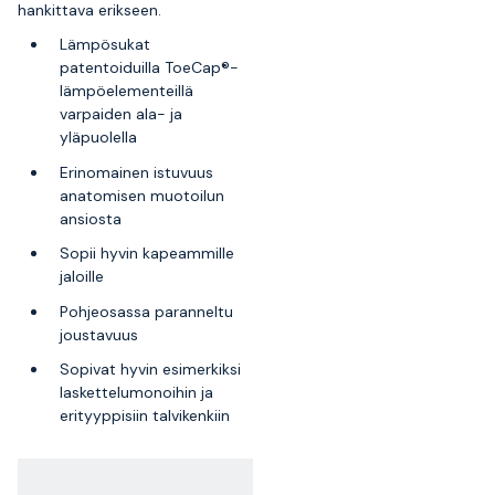
hankittava erikseen.
Lämpösukat
patentoiduilla ToeCap®-
lämpöelementeillä
varpaiden ala- ja
yläpuolella
Erinomainen istuvuus
anatomisen muotoilun
ansiosta
Sopii hyvin kapeammille
jaloille
Pohjeosassa paranneltu
joustavuus
Sopivat hyvin esimerkiksi
laskettelumonoihin ja
erityyppisiin talvikenkiin