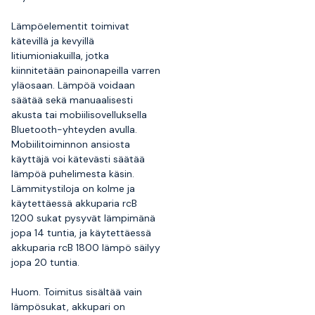
Lämpöelementit toimivat
kätevillä ja kevyillä
litiumioniakuilla, jotka
kiinnitetään painonapeilla varren
yläosaan. Lämpöä voidaan
säätää sekä manuaalisesti
akusta tai mobiilisovelluksella
Bluetooth-yhteyden avulla.
Mobiilitoiminnon ansiosta
käyttäjä voi kätevästi säätää
lämpöä puhelimesta käsin.
Lämmitystiloja on kolme ja
käytettäessä akkuparia rcB
1200 sukat pysyvät lämpimänä
jopa 14 tuntia, ja käytettäessä
akkuparia rcB 1800 lämpö säilyy
jopa 20 tuntia.
Huom. Toimitus sisältää vain
lämpösukat, akkupari on