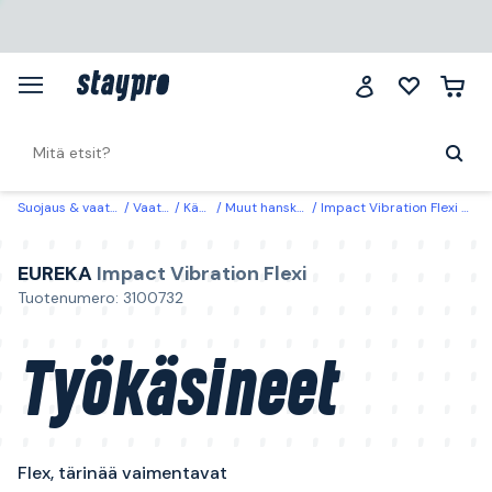
Suojaus & vaatteet
Vaatteet
Käsineet
Muut hanskat & käden suojat
Impact Vibration Flexi Eureka Työkäsineet Flex, tärinää vaimentavat 11
EUREKA
Impact Vibration Flexi
Tuotenumero: 3100732
Työkäsineet
Flex, tärinää vaimentavat