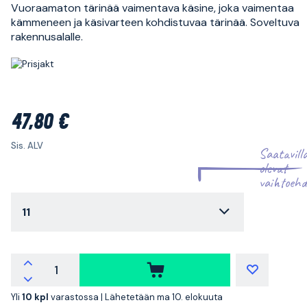
Vuoraamaton tärinää vaimentava käsine, joka vaimentaa
kämmeneen ja käsivarteen kohdistuvaa tärinää. Soveltuva
rakennusalalle.
47,80 €
Sis. ALV
Saatavill
olevat
vaihtoehd
11
Yli
10 kpl
varastossa |
Lähetetään ma 10. elokuuta