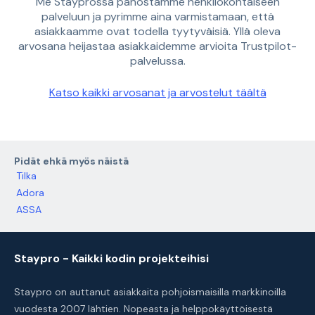
Me Stayprossa panostamme henkilökohtaiseen
palveluun ja pyrimme aina varmistamaan, että
asiakkaamme ovat todella tyytyväisiä. Yllä oleva
arvosana heijastaa asiakkaidemme arvioita Trustpilot-
palvelussa.
Katso kaikki arvosanat ja arvostelut täältä
Pidät ehkä myös näistä
Tilka
Adora
ASSA
Staypro - Kaikki kodin projekteihisi
Staypro on auttanut asiakkaita pohjoismaisilla markkinoilla
vuodesta 2007 lähtien. Nopeasta ja helppokäyttöisestä