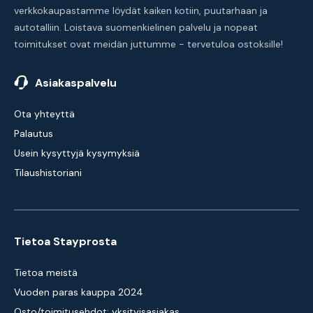
verkkokaupastamme löydät kaiken kotiin, puutarhaan ja
autotalliin. Loistava suomenkielinen palvelu ja nopeat
toimitukset ovat meidän juttumme - tervetuloa ostoksille!
Asiakaspalvelu
Ota yhteyttä
Palautus
Usein kysyttyjä kysymyksiä
Tilaushistoriani
Tietoa Stayprosta
Tietoa meistä
Vuoden paras kauppa 2024
Osto/toimitusehdot: yksityisasiakas