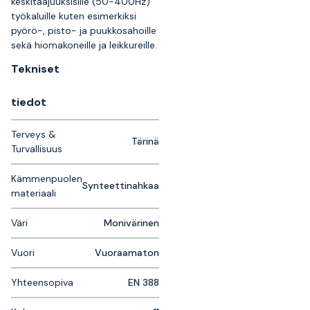
keskitaajuuksisille (50-400Hz)
työkaluille kuten esimerkiksi
pyörö-, pisto- ja puukkosahoille
sekä hiomakoneille ja leikkureille.
Tekniset
tiedot
Terveys &
Tärinä
Turvallisuus
Kämmenpuolen
Synteettinahkaa
materiaali
Väri
Monivärinen
Vuori
Vuoraamaton
Yhteensopiva
EN 388