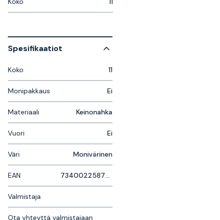
Koko
11
Spesifikaatiot
Koko
11
Monipakkaus
Ei
Materiaali
Keinonahka
Vuori
Ei
Väri
Monivärinen
EAN
7340022587855
Valmistaja
Ota yhteyttä valmistajaan