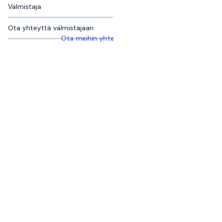
Valmistaja
Ota yhteyttä valmistajaan
Ota meihin yhteyttä saadaksesi lisätietoja