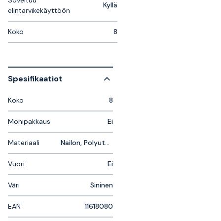
Kyllä
elintarvikekäyttöön
Koko
8
Spesifikaatiot
Koko
8
Monipakkaus
Ei
Materiaali
Nailon, Polyuteraani
Vuori
Ei
Väri
Sininen
EAN
11618080