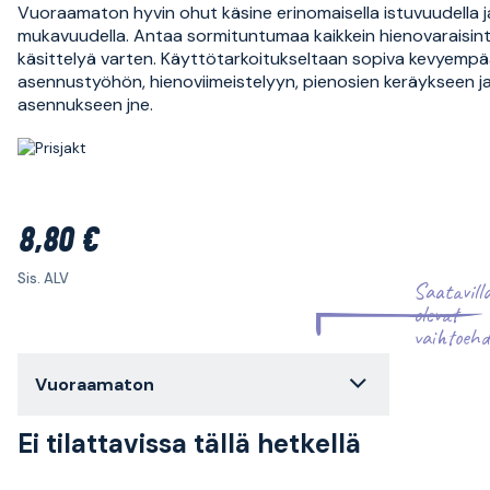
Vuoraamaton hyvin ohut käsine erinomaisella istuvuudella j
mukavuudella. Antaa sormituntumaa kaikkein hienovaraisin
käsittelyä varten. Käyttötarkoitukseltaan sopiva kevyemp
asennustyöhön, hienoviimeistelyyn, pienosien keräykseen j
asennukseen jne.
8,80 €
Sis. ALV
Saatavill
olevat
vaihtoehd
Vuoraamaton
Ei tilattavissa tällä hetkellä