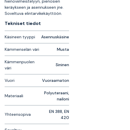
hienoviimeistelyyn, pienosien
keräykseen ja asennukseen jne.
Soveltuva elintarvikekäyttöön.
Tekniset tiedot
Käsineen tyyppi
Asennuskäsine
Kämmenselän väri
Musta
Kämmenpuolen
Sininen
väri
Vuori
Vuoraamaton
Polyuteraani,
Materiaali
nailoni
EN 388, EN
Yhteensopiva
420
Soveltuu