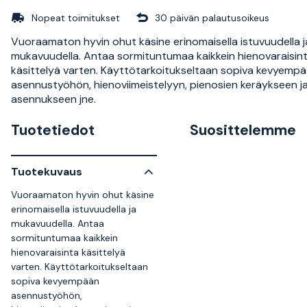
Nopeat toimitukset
30 päivän palautusoikeus
Vuoraamaton hyvin ohut käsine erinomaisella istuvuudella j
mukavuudella. Antaa sormituntumaa kaikkein hienovaraisin
käsittelyä varten. Käyttötarkoitukseltaan sopiva kevyemp
asennustyöhön, hienoviimeistelyyn, pienosien keräykseen j
asennukseen jne.
Tuotetiedot
Suosittelemme
Tuotekuvaus
Vuoraamaton hyvin ohut käsine
erinomaisella istuvuudella ja
mukavuudella. Antaa
sormituntumaa kaikkein
hienovaraisinta käsittelyä
varten. Käyttötarkoitukseltaan
sopiva kevyempään
asennustyöhön,