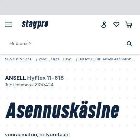
Suojaus & vaatteet
Vaatteet
Käsineet
Työkäsineet
HyFlex 11-618 Ansell Asennuskäsine vuoraamaton, polyuretaani Vuoraamaton
ANSELL
HyFlex 11-618
Tuotenumero: 3100424
Asennuskäsine
vuoraamaton, polyuretaani