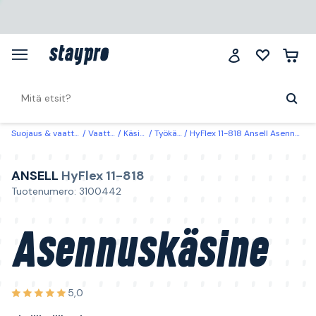
Suojaus & vaatteet
Vaatteet
Käsineet
Työkäsineet
HyFlex 11-818 Ansell Asennuskäsine nitriili, silikoniton 7
ANSELL
HyFlex 11-818
Tuotenumero: 3100442
Asennuskäsine
5,0