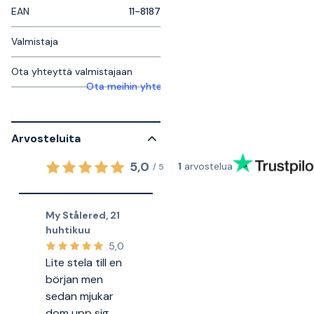
EAN
11-8187
Valmistaja
Ota yhteyttä valmistajaan
Ota meihin yhteyttä saadaksesi lisätietoja
Arvosteluita
5,0
1
arvostelua
/
5
My Stålered
,
21
huhtikuu
5,0
Lite stela till en
början men
sedan mjukar
dom upp sig