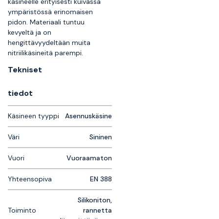
käsineelle erityisesti kuivassa
ympäristössä erinomaisen
pidon. Materiaali tuntuu
kevyeltä ja on
hengittävyydeltään muita
nitriilikäsineitä parempi.
Tekniset
tiedot
Käsineen tyyppi
Asennuskäsine
Väri
Sininen
Vuori
Vuoraamaton
Yhteensopiva
EN 388
Silikoniton,
Toiminto
rannetta