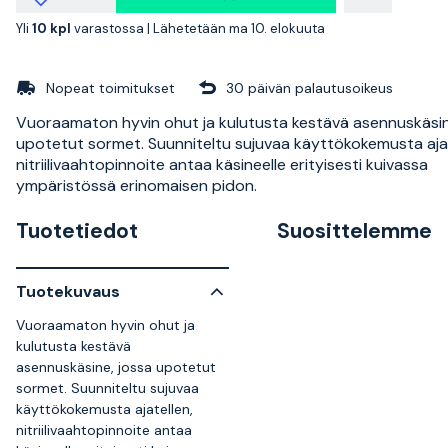
Yli
10 kpl
varastossa |
Lähetetään ma 10. elokuuta
Nopeat toimitukset
30 päivän palautusoikeus
Vuoraamaton hyvin ohut ja kulutusta kestävä asennuskäsin
upotetut sormet. Suunniteltu sujuvaa käyttökokemusta ajat
nitriilivaahtopinnoite antaa käsineelle erityisesti kuivassa
ympäristössä erinomaisen pidon.
Tuotetiedot
Suosittelemme
Tuotekuvaus
Vuoraamaton hyvin ohut ja
kulutusta kestävä
asennuskäsine, jossa upotetut
sormet. Suunniteltu sujuvaa
käyttökokemusta ajatellen,
nitriilivaahtopinnoite antaa