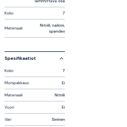
lämmittävä osa
Koko
7
Nitriili, nailoni,
Materiaali
spandex
Spesifikaatiot
Koko
7
Monipakkaus
Ei
Materiaali
Nitriili
Vuori
Ei
Väri
Sininen