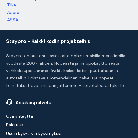
Tilka
Adora
ASSA
Staypro - Kaikki kodin projekteihisi
Staypro on auttanut asiakkaita pohjoismaisilla markkinoilla
vuodesta 2007 lähtien. Nopeasta ja helppokäyttöisestä
verkkokaupastamme löydät kaiken kotiin, puutarhaan ja
autotalliin. Loistava suomenkielinen palvelu ja nopeat
toimitukset ovat meidän juttumme - tervetuloa ostoksille!
Asiakaspalvelu
Ota yhteyttä
Palautus
Usein kysyttyjä kysymyksiä