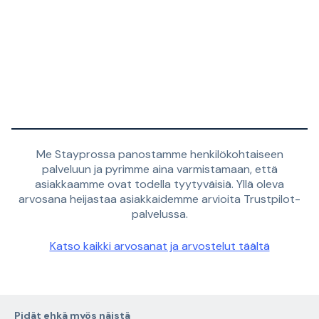
Me Stayprossa panostamme henkilökohtaiseen
palveluun ja pyrimme aina varmistamaan, että
asiakkaamme ovat todella tyytyväisiä. Yllä oleva
arvosana heijastaa asiakkaidemme arvioita Trustpilot-
palvelussa.
Katso kaikki arvosanat ja arvostelut täältä
Pidät ehkä myös näistä