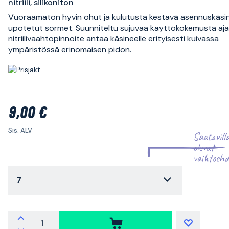
nitriili, silikoniton
Vuoraamaton hyvin ohut ja kulutusta kestävä asennuskäsin
upotetut sormet. Suunniteltu sujuvaa käyttökokemusta ajat
nitriilivaahtopinnoite antaa käsineelle erityisesti kuivassa
ympäristössä erinomaisen pidon.
9,00 €
Sis. ALV
Saatavill
olevat
vaihtoehd
7