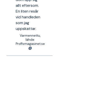
allt eftersom.
En liten resår
vid handleden
som jag
uppskattar.
Varmennettu,
lähde:
Proffsmagasinet.se