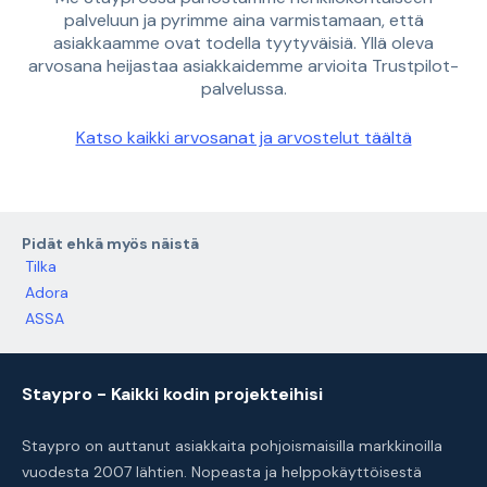
palveluun ja pyrimme aina varmistamaan, että
asiakkaamme ovat todella tyytyväisiä. Yllä oleva
arvosana heijastaa asiakkaidemme arvioita Trustpilot-
palvelussa.
Katso kaikki arvosanat ja arvostelut täältä
Pidät ehkä myös näistä
Tilka
Adora
ASSA
Staypro - Kaikki kodin projekteihisi
Staypro on auttanut asiakkaita pohjoismaisilla markkinoilla
vuodesta 2007 lähtien. Nopeasta ja helppokäyttöisestä