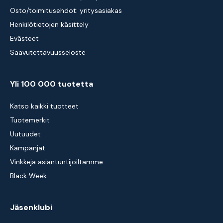
Osto/toimitusehdot: yritysasiakas
Henkilötietojen käsittely
Evästeet
Saavutettavuusseloste
Yli 100 000 tuotetta
Katso kaikki tuotteet
Tuotemerkit
Uutuudet
Kampanjat
Vinkkejä asiantuntijoiltamme
Black Week
Jäsenklubi