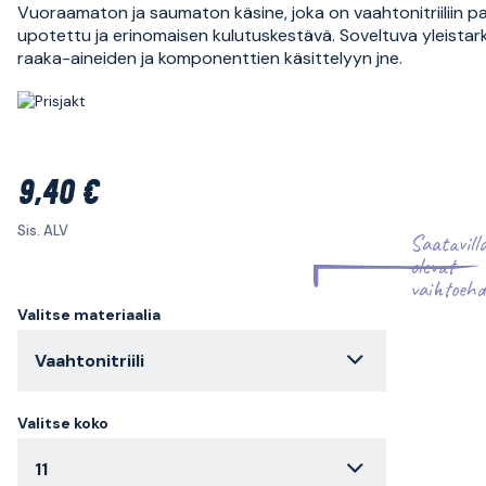
Vuoraamaton ja saumaton käsine, joka on vaahtonitriiliin p
upotettu ja erinomaisen kulutuskestävä. Soveltuva yleistark
raaka-aineiden ja komponenttien käsittelyyn jne.
9,40 €
Sis. ALV
Saatavill
olevat
vaihtoehd
Valitse materiaalia
Vaahtonitriili
Valitse koko
11