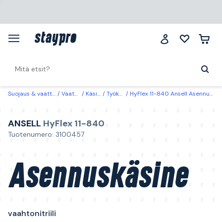
Suojaus & vaatteet
Vaatteet
Käsineet
Työkäsineet
HyFlex 11-840 Ansell Asennuskäsine vaahtonitriili Vaahtonitriili
ANSELL
HyFlex 11-840
Tuotenumero: 3100457
Asennuskäsine
vaahtonitriili