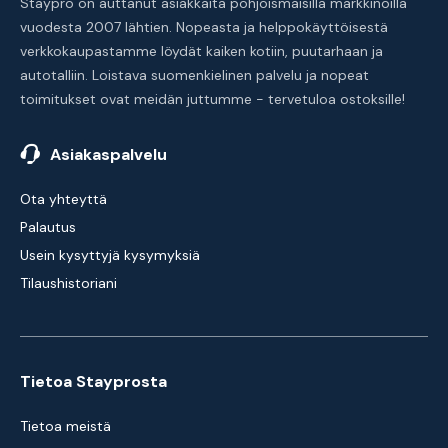
Staypro on auttanut asiakkaita pohjoismaisilla markkinoilla
vuodesta 2007 lähtien. Nopeasta ja helppokäyttöisestä
verkkokaupastamme löydät kaiken kotiin, puutarhaan ja
autotalliin. Loistava suomenkielinen palvelu ja nopeat
toimitukset ovat meidän juttumme - tervetuloa ostoksille!
Asiakaspalvelu
Ota yhteyttä
Palautus
Usein kysyttyjä kysymyksiä
Tilaushistoriani
Tietoa Stayprosta
Tietoa meistä