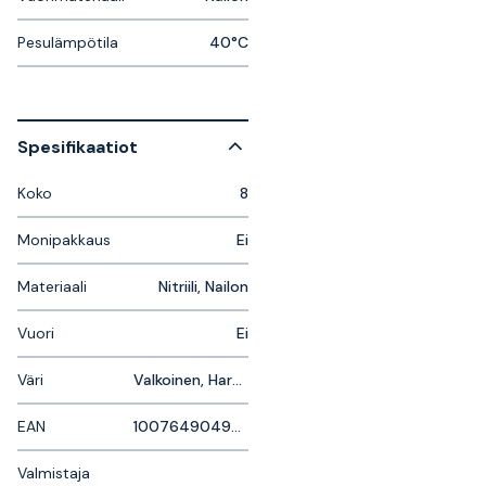
Pesulämpötila
40°C
Spesifikaatiot
Koko
8
Monipakkaus
Ei
Materiaali
Nitriili, Nailon
Vuori
Ei
Väri
Valkoinen, Harmaa
EAN
1007649049933
Valmistaja