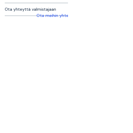
Ota yhteyttä valmistajaan
Ota meihin yhteyttä saadaksesi lisätietoja