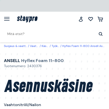
Suojaus & vaatteet
Vaatteet
Käsineet
Työkäsineet
Hyflex Foam 11-800 Ansell Asennuskäsine Vaahtonitriili/Nailon Koko 8
ANSELL
Hyflex Foam 11-800
Tuotenumero: 2430376
Asennuskäsine
Vaahtonitriili/Nailon