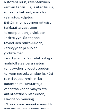
autoteollisuus, rakentaminen,
kemian teollisuus, lasiteollisuus,
koneet ja laitteet, metallin
valmistus, kuljetus
Erittäin monipuolinen ratkaisu
tarkkuutta vaativaan
kokoonpanoon ja yleiseen
käsittelyyn. Se tarjoaa
täydellisen mukavuuden,
kätevyyden ja suojan
yhdistelmän
Kehittynyt neulontateknologia
mahdollistaa parannetun
venyvyyden ja joustavuuden
korkean rasituksen alueilla: käsi
toimii vapaammin, mikä
parantaa mukavuutta ja
vähentää käden väsymistä
Antistaattinen, lateksiton,
silikoniton, vending
EN-vaatimustenmukaisuus: EN