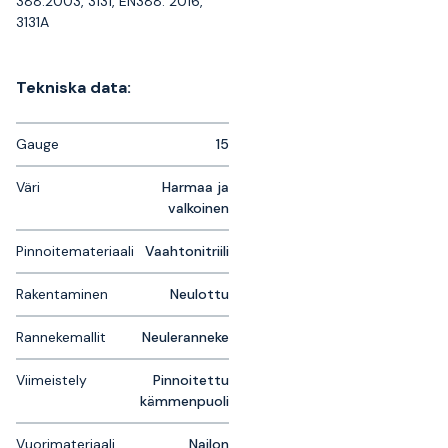
388:2003, 3131, EN388: 2016,
3131A
Tekniska data:
Gauge
15
Väri
Harmaa ja
valkoinen
Pinnoitemateriaali
Vaahtonitriili
Rakentaminen
Neulottu
Rannekemallit
Neuleranneke
Viimeistely
Pinnoitettu
kämmenpuoli
Vuorimateriaali
Nailon