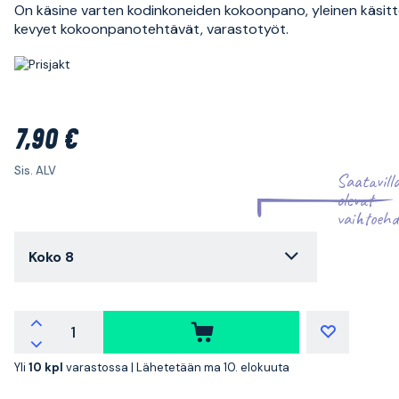
On käsine varten kodinkoneiden kokoonpano, yleinen käsitte
kevyet kokoonpanotehtävät, varastotyöt.
7,90 €
Sis. ALV
Saatavill
olevat
vaihtoehd
Koko 8
Yli
10 kpl
varastossa |
Lähetetään ma 10. elokuuta