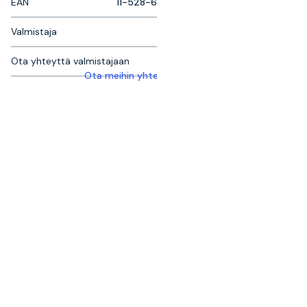
EAN
11-528-6
Valmistaja
Ota yhteyttä valmistajaan
Ota meihin yhteyttä saadaksesi lisätietoja