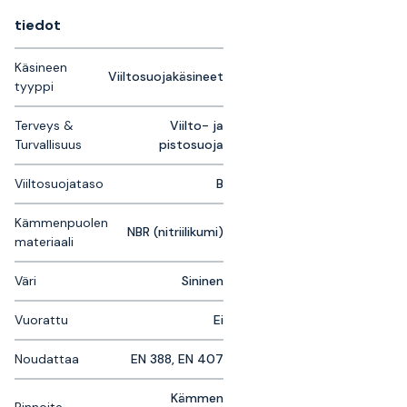
tiedot
Käsineen
Viiltosuojakäsineet
tyyppi
Terveys &
Viilto- ja
Turvallisuus
pistosuoja
Viiltosuojataso
B
Kämmenpuolen
NBR (nitriilikumi)
materiaali
Väri
Sininen
Vuorattu
Ei
Noudattaa
EN 388, EN 407
Kämmen