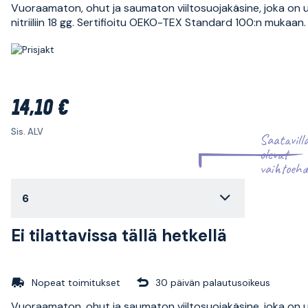
Vuoraamaton, ohut ja saumaton viiltosuojakäsine, joka on
nitriiliin 18 gg. Sertifioitu OEKO-TEX Standard 100:n mukaan.
14,10 €
Sis. ALV
Saatavill
olevat
vaihtoehd
6
Ei tilattavissa tällä hetkellä
Nopeat toimitukset
30 päivän palautusoikeus
Vuoraamaton, ohut ja saumaton viiltosuojakäsine, joka on