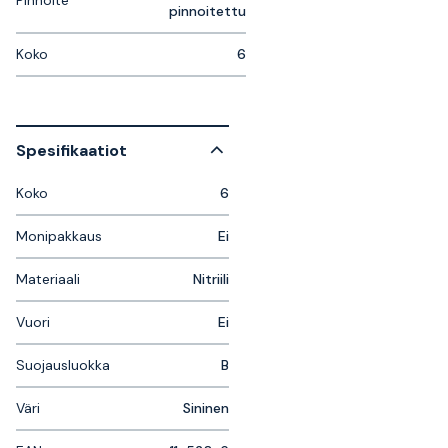
Pinnoite
pinnoitettu
Koko
6
Spesifikaatiot
Koko
6
Monipakkaus
Ei
Materiaali
Nitriili
Vuori
Ei
Suojausluokka
B
Väri
Sininen