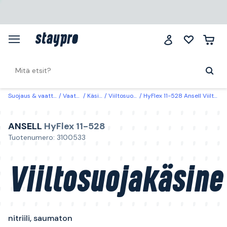
Suojaus & vaatteet
Vaatteet
Käsineet
Viiltosuojakäsineet
HyFlex 11-528 Ansell Viiltosuojakäsine nitriili, saumaton 6
ANSELL
HyFlex 11-528
Tuotenumero: 3100533
Viiltosuojakäsine
nitriili, saumaton