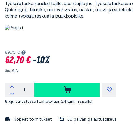
Työkalutasku raudoittajille, asentajille jne. Työkalutaskussa
Quick-grip-kiinnike, niittivahvistus, naula-, ruuvi- ja sidelan
kolme työkalutaskua ja puukkopidike.
69,70 €
62,70 €
-10%
Sis. ALV
6 kpl
varastossa |
Lähetetään 24 tunnin sisällä!
Nopeat toimitukset
30 päivän palautusoikeus