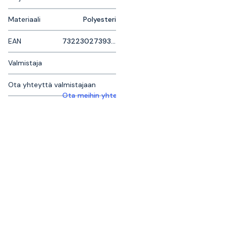
Materiaali
Polyesteri
EAN
7322302739390
Valmistaja
Ota yhteyttä valmistajaan
Ota meihin yhteyttä saadaksesi lisätietoja