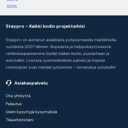
ASSA
Staypro - Kaikki kodin projekteihisi
Staypro on auttanut asiakkaita pohjoismaisilla markkinoilla
vuodesta 2007 lähtien. Nopeasta ja helppokäyttöisestä
verkkokaupastamme löydät kaiken kotiin, puutarhaan ja
autotalliin. Loistava suomenkielinen palvelu ja nopeat
toimitukset ovat meidän juttumme - tervetuloa ostoksille!
Asiakaspalvelu
Ota yhteyttä
Palautus
Usein kysyttyjä kysymyksiä
Tilaushistoriani