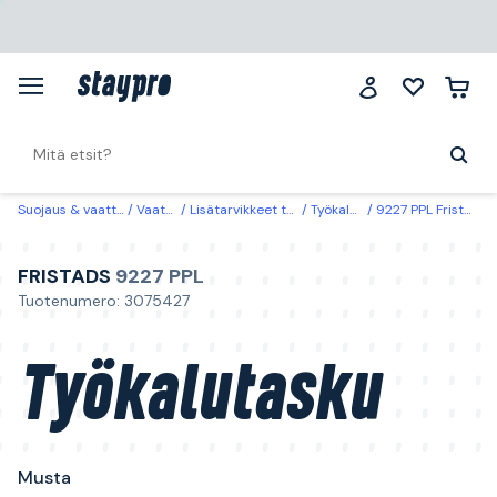
Suojaus & vaatteet
Vaatteet
Lisätarvikkeet työvaatteet
Työkalun kantaja
9227 PPL Fristads Työkalutasku Musta
FRISTADS
9227 PPL
Tuotenumero: 3075427
Työkalutasku
Musta