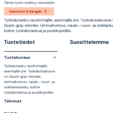
Tämä tuote sisältyy seuraaviin:
Vaatteet & kengät
Työkalutasku raudoittajille, asentajille jne. Työkalutaskussa
Quick-grip-kiinnike, niittivahvistus, naula-, ruuvi- ja sidelan
kolme työkalutaskua ja puukkopidike.
Tuotetiedot
Suosittelemme
Tuotekuvaus
Työkalutasku raudoittajille,
asentajille jne. Työkalutaskussa
on Quick-grip-kiinnike,
niittivahvistus, naula-, ruuvi- ja
sidelankatasku, kolme
työkalutaskua ja puukkopidike.
Tekniset