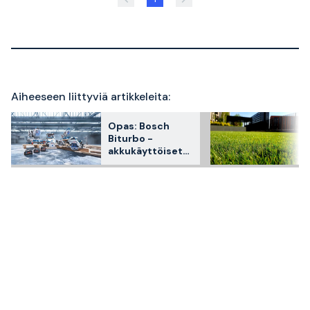
Aiheeseen liittyviä artikkeleita:
Opas: Bosch
Biturbo -
akkukäyttöiset
työkalut ja
koneet valtavalla
teholla