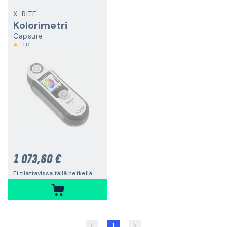
X-RITE
Kolorimetri
Capsure
1,0
1 073,60 €
Ei tilattavissa tällä hetkellä
1