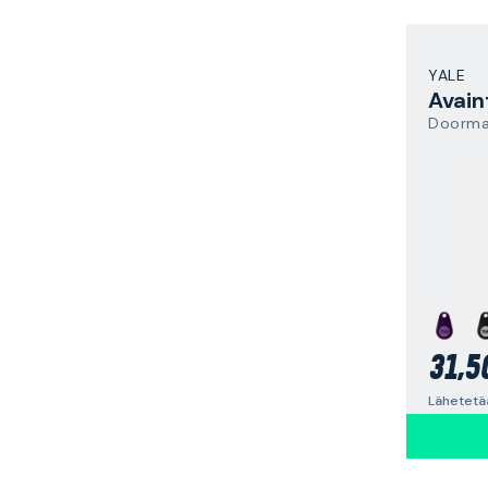
YALE
Avain
Doorma
31,5
Lähetetää