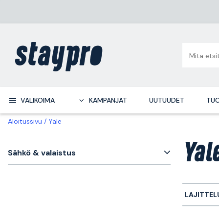
VALIKOIMA
KAMPANJAT
UUTUUDET
TUO
Aloitussivu
Yale
Yal
Sähkö & valaistus
LAJITTEL