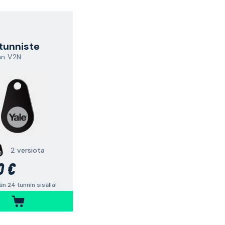
tunniste
n V2N
2 versiota
0 €
n 24 tunnin sisällä!