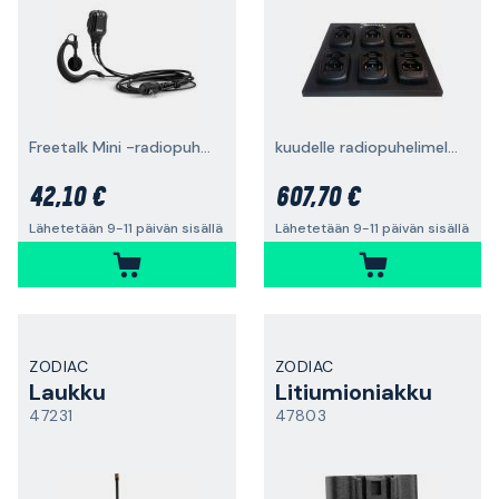
Freetalk Mini -radiopuhelimeen
kuudelle radiopuhelimelle
42,10 €
607,70 €
Lähetetään 9-11 päivän sisällä
Lähetetään 9-11 päivän sisällä
ZODIAC
ZODIAC
Laukku
Litiumioniakku
47231
47803