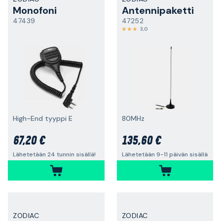
Monofoni
Antennipaketti
47439
47252
3,0
High-End tyyppi E
80MHz
67,20 €
135,60 €
Lähetetään 24 tunnin sisällä!
Lähetetään 9-11 päivän sisällä
ZODIAC
ZODIAC