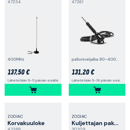
47254
47261
400MHz
palloniveljalka 80–400 MHz
137,50 €
131,20 €
Lähetetään 9-11 päivän sisällä
Lähetetään 9-16 päivän sisällä
ZODIAC
ZODIAC
Korvakuuloke
Kuljettajan paketti
42388
30209