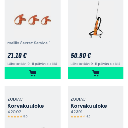
malliin Secret Service "Open Ear" 3 kpl
21,10 €
50,90 €
Lähetetään 9-11 päivän sisällä
Lähetetään 9-11 päivän sisällä
ZODIAC
ZODIAC
Korvakuuloke
Korvakuuloke
42002
42391
5,0
4,5