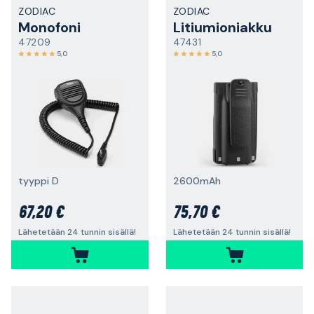
ZODIAC
ZODIAC
Monofoni
Litiumioniakku
47209
47431
5,0
5,0
tyyppi D
2600mAh
67,20 €
75,70 €
Lähetetään 24 tunnin sisällä!
Lähetetään 24 tunnin sisällä!