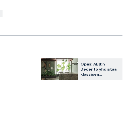
Opas: ABB:n
Decento yhdistää
klassisen
muotoilun ja
modernin
tekniikan