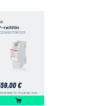
BB
P-reititin
CDG110175R0011
59,00 €
Lähetetään 10-12 päivän sisällä