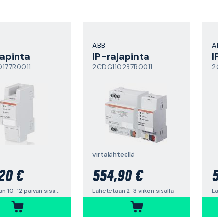
ABB
A
japinta
IP-rajapinta
I
0177R0011
2CDG110237R0011
2
virtalähteellä
20 €
554,90 €
5
Lähetetään 10-12 päivän sisällä
Lähetetään 2-3 viikon sisällä