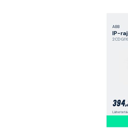
ABB
IP-ra
2CDG11
394,