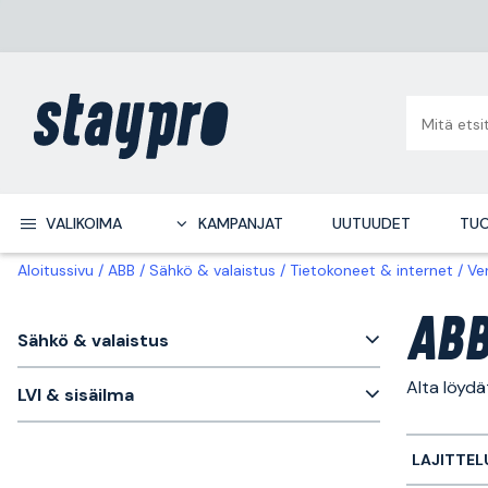
VALIKOIMA
KAMPANJAT
UUTUUDET
TUO
Aloitussivu
ABB
Sähkö & valaistus
Tietokoneet & internet
Ve
ABB
Sähkö & valaistus
Alta löydä
LVI & sisäilma
LAJITTEL