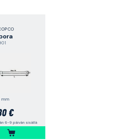
COPCO
opora
901
8 mm
30 €
n 6-9 päivän sisällä