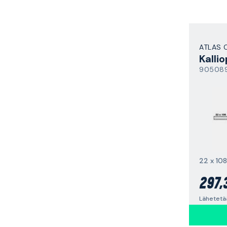
ATLAS 
Kalli
90508
22 x 10
297,
Lähetetää