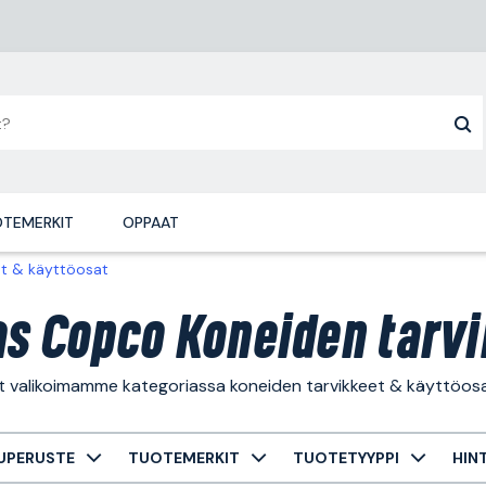
TEMERKIT
OPPAAT
et & käyttöosat
as Copco Koneiden tarvi
ät valikoimamme kategoriassa koneiden tarvikkeet & käyttöosa
UPERUSTE
TUOTEMERKIT
TUOTETYYPPI
HIN