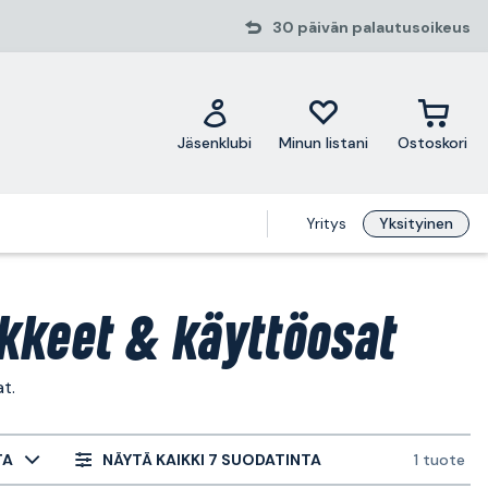
30 päivän palautusoikeus
Jäsenklubi
Minun listani
Ostoskori
Yritys
Yksityinen
kkeet & käyttöosat
t.
TA
NÄYTÄ KAIKKI 7 SUODATINTA
1 tuote