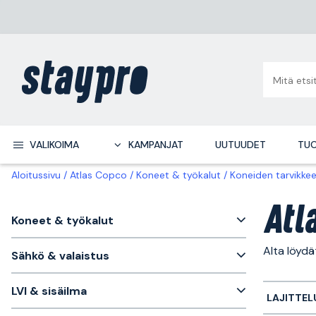
VALIKOIMA
KAMPANJAT
UUTUUDET
TUO
Aloitussivu
Atlas Copco
Koneet & työkalut
Koneiden tarvikke
Atl
Koneet & työkalut
Alta löyd
Sähkö & valaistus
LVI & sisäilma
LAJITTEL