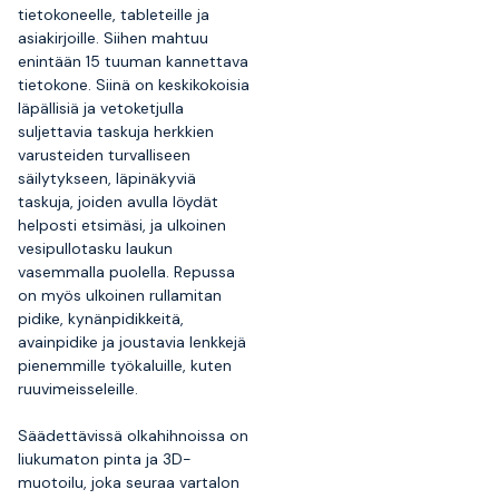
tietokoneelle, tableteille ja
asiakirjoille. Siihen mahtuu
enintään 15 tuuman kannettava
tietokone. Siinä on keskikokoisia
läpällisiä ja vetoketjulla
suljettavia taskuja herkkien
varusteiden turvalliseen
säilytykseen, läpinäkyviä
taskuja, joiden avulla löydät
helposti etsimäsi, ja ulkoinen
vesipullotasku laukun
vasemmalla puolella. Repussa
on myös ulkoinen rullamitan
pidike, kynänpidikkeitä,
avainpidike ja joustavia lenkkejä
pienemmille työkaluille, kuten
ruuvimeisseleille.
Säädettävissä olkahihnoissa on
liukumaton pinta ja 3D-
muotoilu, joka seuraa vartalon