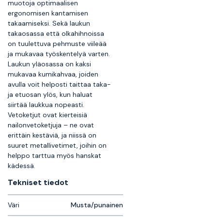
muotoja optimaalisen
ergonomisen kantamisen
takaamiseksi. Sekä laukun
takaosassa että olkahihnoissa
on tuulettuva pehmuste viileää
ja mukavaa työskentelyä varten.
Laukun yläosassa on kaksi
mukavaa kumikahvaa, joiden
avulla voit helposti taittaa taka-
ja etuosan ylös, kun haluat
siirtää laukkua nopeasti.
Vetoketjut ovat kierteisiä
nailonvetoketjuja – ne ovat
erittäin kestäviä, ja niissä on
suuret metallivetimet, joihin on
helppo tarttua myös hanskat
kädessä.
Tekniset tiedot
Väri
Musta/punainen