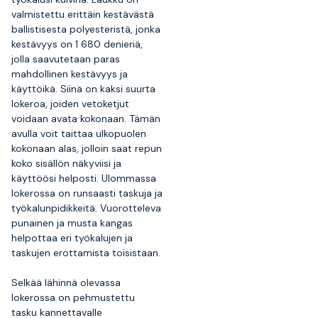
valmistettu erittäin kestävästä
ballistisesta polyesteristä, jonka
kestävyys on 1 680 denieriä,
jolla saavutetaan paras
mahdollinen kestävyys ja
käyttöikä. Siinä on kaksi suurta
lokeroa, joiden vetoketjut
voidaan avata kokonaan. Tämän
avulla voit taittaa ulkopuolen
kokonaan alas, jolloin saat repun
koko sisällön näkyviisi ja
käyttöösi helposti. Ulommassa
lokerossa on runsaasti taskuja ja
työkalunpidikkeitä. Vuorotteleva
punainen ja musta kangas
helpottaa eri työkalujen ja
taskujen erottamista toisistaan.
Selkää lähinnä olevassa
lokerossa on pehmustettu
tasku kannettavalle