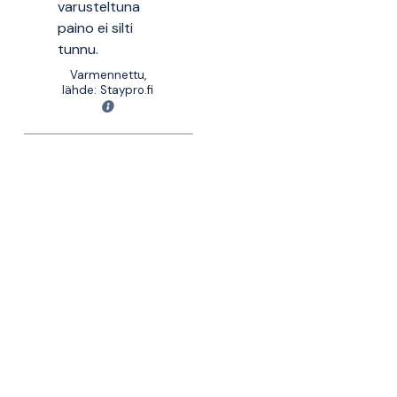
varusteltuna
paino ei silti
tunnu.
Varmennettu,
lähde: Staypro.fi