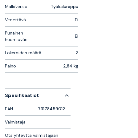
Malli/versio
Työkalureppu
Vedettävä
Ei
Punainen
Ei
huomioväri
Lokeroiden määrä
2
Paino
2,84 kg
Spesifikaatiot
EAN
7317845901205
Valmistaja
Ota yhteyttä valmistajaan