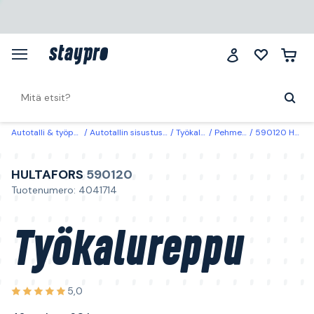
Autotalli & työpaikka
Autotallin sisustus & säilytys
Työkalusäilytys
Pehmeä säilytyslaukku
590120 Hultafors Työkalureppu 42 taskua, 60 kg
HULTAFORS
590120
Tuotenumero: 4041714
Työkalureppu
5,0