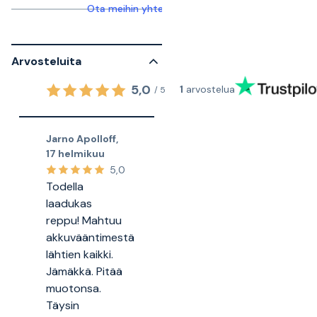
Ota meihin yhteyttä saadaksesi lisätietoja
Arvosteluita
5,0
1
arvostelua
/
5
Jarno Apolloff
,
17 helmikuu
5,0
Todella
laadukas
reppu! Mahtuu
akkuvääntimestä
lähtien kaikki.
Jämäkkä. Pitää
muotonsa.
Täysin