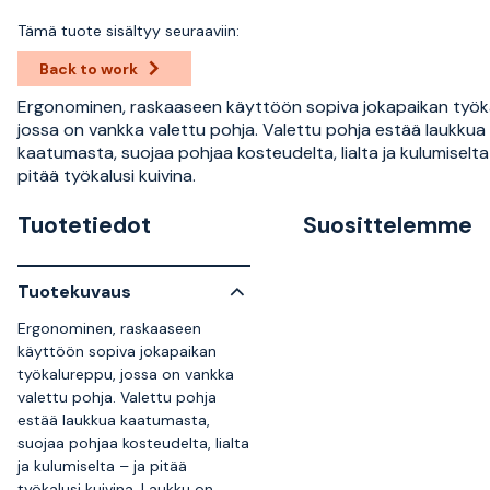
Tämä tuote sisältyy seuraaviin:
Back to work
Ergonominen, raskaaseen käyttöön sopiva jokapaikan työk
jossa on vankka valettu pohja. Valettu pohja estää laukkua
kaatumasta, suojaa pohjaa kosteudelta, lialta ja kulumiselta
pitää työkalusi kuivina.
Tuotetiedot
Suosittelemme
Tuotekuvaus
Ergonominen, raskaaseen
käyttöön sopiva jokapaikan
työkalureppu, jossa on vankka
valettu pohja. Valettu pohja
estää laukkua kaatumasta,
suojaa pohjaa kosteudelta, lialta
ja kulumiselta – ja pitää
työkalusi kuivina. Laukku on