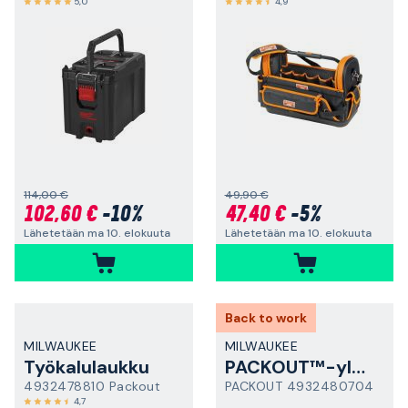
5,0
4,9
114,00 €
49,90 €
102,60 €
-10%
47,40 €
-5%
Lähetetään ma 10. elokuuta
Lähetetään ma 10. elokuuta
Back to work
MILWAUKEE
MILWAUKEE
Työkalulaukku
PACKOUT™-yleiskoukku
4932478810 Packout
PACKOUT 4932480704
4,7