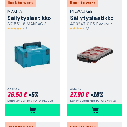
Back to work
Back to work
MAKITA
MILWAUKEE
Säilytyslaatikko
Säilytyslaatikko
821551-8 MAKPAC 3
4932471065 Packout
4,9
4,7
38,50 €
31,10 €
36,50 €
-5%
27,90 €
-10%
Lähetetään ma 10. elokuuta
Lähetetään ma 10. elokuuta