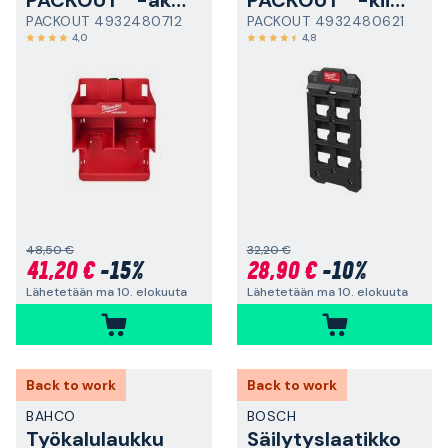
PACKOUT™-akkuväänninteline
PACKOUT™-kiinnitysalusta
PACKOUT 4932480712
PACKOUT 4932480621
4,0
4,8
48,50 €
32,20 €
41,20 €
-15%
28,90 €
-10%
Lähetetään ma 10. elokuuta
Lähetetään ma 10. elokuuta
Back to work
Back to work
BAHCO
BOSCH
Työkalulaukku
Säilytyslaatikko