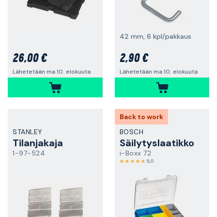
42 mm, 6 kpl/pakkaus
26,00 €
2,90 €
Lähetetään ma 10. elokuuta
Lähetetään ma 10. elokuuta
Back to work
STANLEY
BOSCH
Tilanjakaja
Säilytyslaatikko
1-97-524
i-Boxx 72
5,0