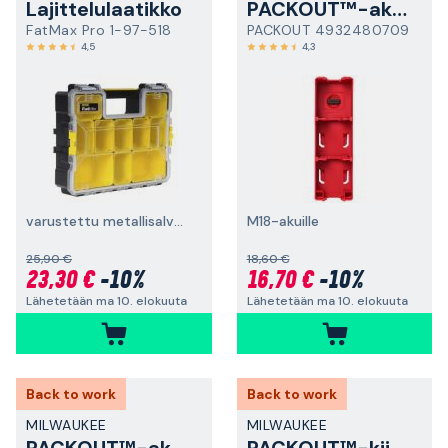
Lajittelulaatikko
PACKOUT™-akkupidike
FatMax Pro 1-97-518
PACKOUT 4932480709
4,5
4,3
varustettu metallisalvoilla
M18-akuille
25,90 €
18,60 €
23,30 €
-10%
16,70 €
-10%
Lähetetään ma 10. elokuuta
Lähetetään ma 10. elokuuta
Back to work
Back to work
MILWAUKEE
MILWAUKEE