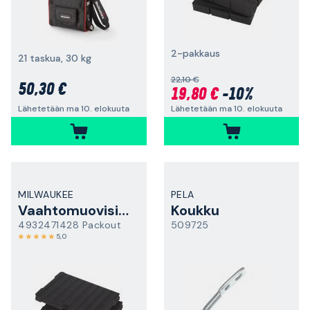
2-pakkaus
21 taskua, 30 kg
22,10 €
50,30 €
19,80 €
-10%
Lähetetään ma 10. elokuuta
Lähetetään ma 10. elokuuta
MILWAUKEE
PELA
Vaahtomuovisisus
Koukku
4932471428 Packout
509725
5,0