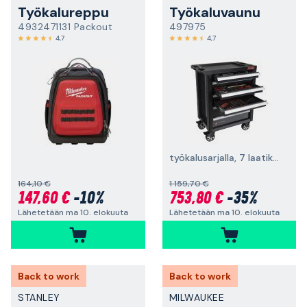
Työkalureppu
Työkaluvaunu
4932471131 Packout
497975
4,7
4,7
työkalusarjalla, 7 laatikkoa, musta
164,10 €
1 159,70 €
147,60 €
-10%
753,80 €
-35%
Lähetetään ma 10. elokuuta
Lähetetään ma 10. elokuuta
Back to work
Back to work
STANLEY
MILWAUKEE