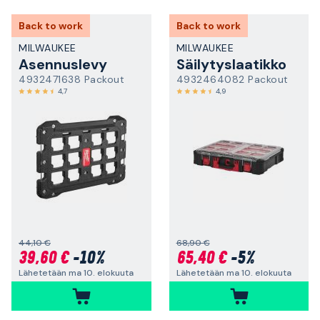
Back to work
Back to work
MILWAUKEE
MILWAUKEE
Asennuslevy
Säilytyslaatikko
4932471638 Packout
4932464082 Packout
4,7
4,9
44,10 €
68,90 €
39,60 €
-10%
65,40 €
-5%
Lähetetään ma 10. elokuuta
Lähetetään ma 10. elokuuta