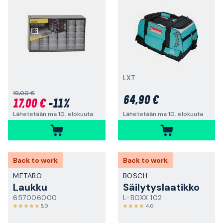
LXT
19,00 €
64,90 €
17,00 €
-11%
Lähetetään ma 10. elokuuta
Lähetetään ma 10. elokuuta
Back to work
Back to work
METABO
BOSCH
Laukku
Säilytyslaatikko
657006000
L-BOXX 102
5,0
4,0