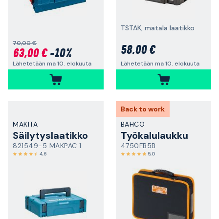
TSTAK, matala laatikko
70,00 €
58,00 €
63,00 €
-10%
Lähetetään ma 10. elokuuta
Lähetetään ma 10. elokuuta
Back to work
MAKITA
BAHCO
Säilytyslaatikko
Työkalulaukku
821549-5 MAKPAC 1
4750FB5B
4,6
5,0