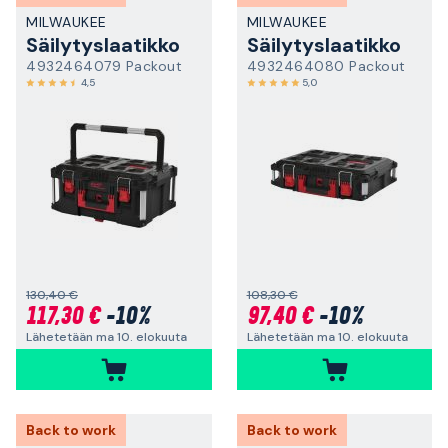
MILWAUKEE
MILWAUKEE
Säilytyslaatikko
Säilytyslaatikko
4932464079 Packout
4932464080 Packout
4,5
5,0
130,40 €
108,30 €
117,30 €
-10%
97,40 €
-10%
Lähetetään ma 10. elokuuta
Lähetetään ma 10. elokuuta
Back to work
Back to work