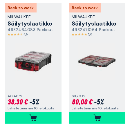
Back to work
Back to work
MILWAUKEE
MILWAUKEE
Säilytyslaatikko
Säilytyslaatikko
4932464083 Packout
4932471064 Packout
4,9
5,0
40,40 €
63,20 €
38,30 €
-5%
60,00 €
-5%
Lähetetään ma 10. elokuuta
Lähetetään ma 10. elokuuta