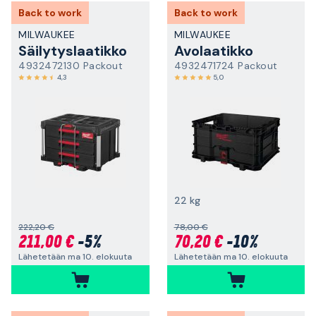
Back to work
Back to work
MILWAUKEE
MILWAUKEE
Säilytyslaatikko
Avolaatikko
4932472130 Packout
4932471724 Packout
4,3
5,0
22 kg
222,20 €
78,00 €
211,00 €
-5%
70,20 €
-10%
Lähetetään ma 10. elokuuta
Lähetetään ma 10. elokuuta