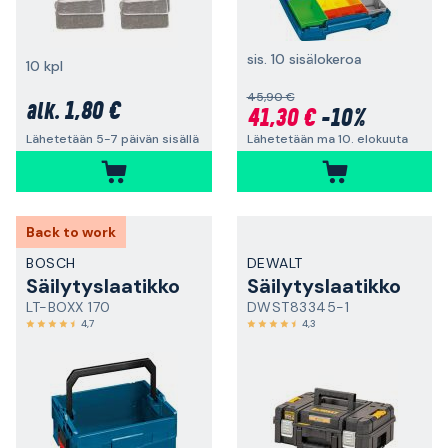
sis. 10 sisälokeroa
10 kpl
45,90 €
1,80 €
alk.
41,30 €
-10%
Lähetetään ma 10. elokuuta
Lähetetään 5-7 päivän sisällä
Back to work
BOSCH
DEWALT
Säilytyslaatikko
Säilytyslaatikko
LT-BOXX 170
DWST83345-1
4,7
4,3