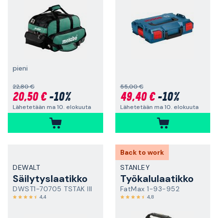
pieni
22,80 €
55,00 €
20,50 €
-10%
49,40 €
-10%
Lähetetään ma 10. elokuuta
Lähetetään ma 10. elokuuta
Back to work
DEWALT
STANLEY
Säilytyslaatikko
Työkalulaatikko
DWST1-70705 TSTAK III
FatMax 1-93-952
4,4
4,8