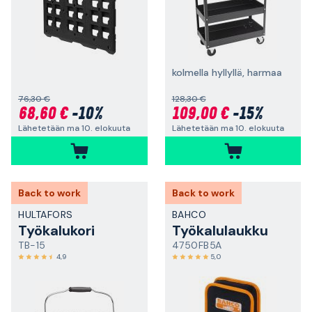
kolmella hyllyllä, harmaa
76,30 €
128,30 €
68,60 €
-10%
109,00 €
-15%
Lähetetään ma 10. elokuuta
Lähetetään ma 10. elokuuta
Back to work
Back to work
HULTAFORS
BAHCO
Työkalukori
Työkalulaukku
TB-15
4750FB5A
4,9
5,0