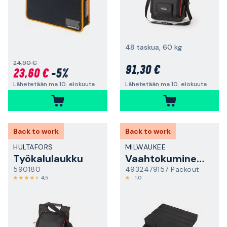
48 taskua, 60 kg
24,90 €
91,30 €
23,60 €
-5%
Lähetetään ma 10. elokuuta
Lähetetään ma 10. elokuuta
Back to work
Back to work
HULTAFORS
MILWAUKEE
Työkalulaukku
Vaahtokuminen sisäosa
590180
4932479157 Packout
4,5
1,0