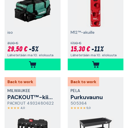
iso
M12™-akuille
31,10 €
17,10 €
29,50 €
-5%
15,30 €
-11%
Lähetetään ma 10. elokuuta
Lähetetään ma 10. elokuuta
Back to work
Back to work
MILWAUKEE
PELA
PACKOUT™-kiinnitysalusta
Purkuvaunu
PACKOUT 4932480622
505364
4,0
5,0