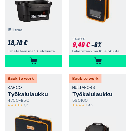
15 litraa
10,00 €
18,70 €
9,40 €
-6%
Lähetetään ma 10. elokuuta
Lähetetään ma 10. elokuuta
Back to work
Back to work
BAHCO
HULTAFORS
Työkalulaukku
Työkalulaukku
4750FB5C
590160
4,7
4,5