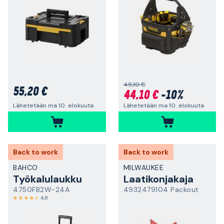
49,10 €
55,20 €
44,10 €
-10%
Lähetetään ma 10. elokuuta
Lähetetään ma 10. elokuuta
Back to work
Back to work
BAHCO
MILWAUKEE
Työkalulaukku
Laatikonjakaja
4750FB2W-24A
4932479104 Packout
4,8