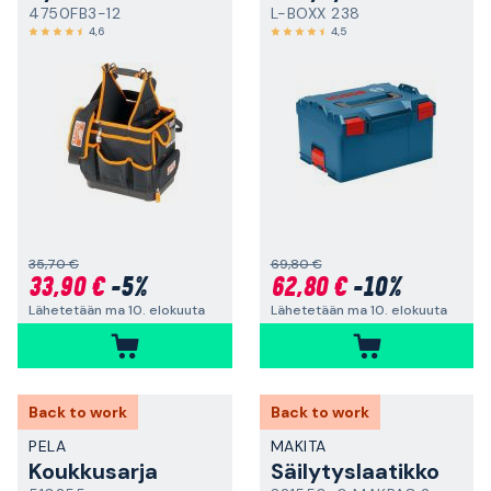
4750FB3-12
L-BOXX 238
4,6
4,5
35,70 €
69,80 €
33,90 €
-5%
62,80 €
-10%
Lähetetään ma 10. elokuuta
Lähetetään ma 10. elokuuta
Back to work
Back to work
PELA
MAKITA
Koukkusarja
Säilytyslaatikko