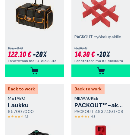
PACKOUT työkalupakille kolmella laatikolla
152,70 €
15,90 €
122,10 €
-20%
14,30 €
-10%
Lähetetään ma 10. elokuuta
Lähetetään ma 10. elokuuta
Back to work
Back to work
METABO
MILWAUKEE
Laukku
PACKOUT™-akkupidike
657007000
PACKOUT 4932480708
4,3
4,3