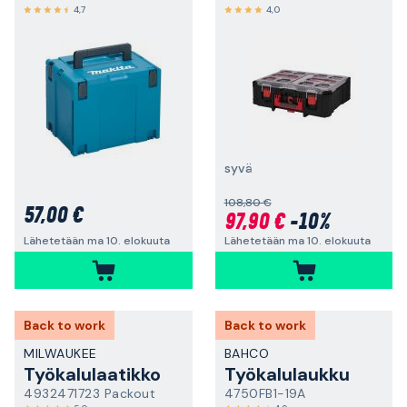
4,7
4,0
syvä
108,80 €
57,00 €
97,90 €
-10%
Lähetetään ma 10. elokuuta
Lähetetään ma 10. elokuuta
Back to work
Back to work
MILWAUKEE
BAHCO
Työkalulaatikko
Työkalulaukku
4932471723 Packout
4750FB1-19A