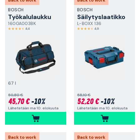
Back to work
Back to work
BOSCH
BOSCH
Työkalulaukku
Säilytyslaatikko
1600A003BK
L-BOXX 136
4,4
4,9
67 l
50,80 €
58,10 €
45,70 €
-10%
52,20 €
-10%
Lähetetään ma 10. elokuuta
Lähetetään ma 10. elokuuta
Back to work
Back to work