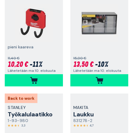
pieni kaareva
11,40 €
15,00 €
10,20 €
-11%
13,50 €
-10%
Lähetetään ma 10. elokuuta
Lähetetään ma 10. elokuuta
Back to work
STANLEY
MAKITA
Työkalulaatikko
Laukku
1-93-980
831278-2
3,3
4,7