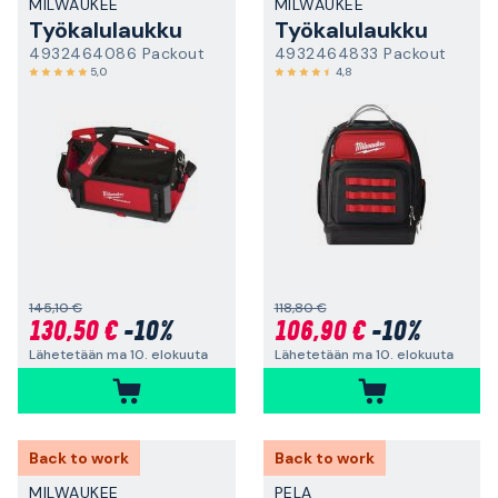
MILWAUKEE
MILWAUKEE
Työkalulaukku
Työkalulaukku
4932464086 Packout
4932464833 Packout
5,0
4,8
145,10 €
118,80 €
130,50 €
-10%
106,90 €
-10%
Lähetetään ma 10. elokuuta
Lähetetään ma 10. elokuuta
Back to work
Back to work
MILWAUKEE
PELA