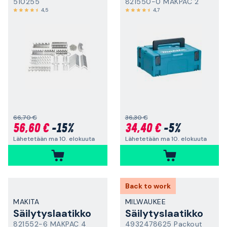
510255
821550-0 MAKPAC 2
4,5
4,7
66,70 €
36,30 €
56,60 €
-15%
34,40 €
-5%
Lähetetään ma 10. elokuuta
Lähetetään ma 10. elokuuta
Back to work
MAKITA
MILWAUKEE
Säilytyslaatikko
Säilytyslaatikko
821552-6 MAKPAC 4
4932478625 Packout