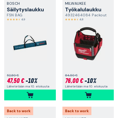
BOSCH
MILWAUKEE
Säilytyslaukku
Työkalulaukku
FSN BAG
4932464084 Packout
4,9
4,8
52,80 €
84,50 €
47,50 €
-10%
76,00 €
-10%
Lähetetään ma 10. elokuuta
Lähetetään ma 10. elokuuta
Back to work
Back to work