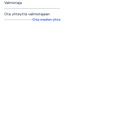
Valmistaja
Ota yhteyttä valmistajaan
Ota meihin yhteyttä saadaksesi lisätietoja