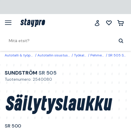
Autotalli & työpaikka
Autotallin sisustus & säilytys
Työkalusäilytys
Pehmeä säilytyslaukku
SR 505 Sundström Säilytyslaukku SR 500
SUNDSTRÖM
SR 505
Tuotenumero: 2540080
Säilytyslaukku
SR 500