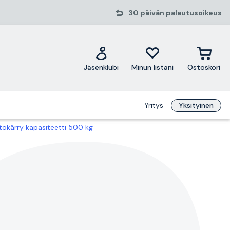
30 päivän palautusoikeus
Jäsenklubi
Minun listani
Ostoskori
Yritys
Yksityinen
tokärry kapasiteetti 500 kg