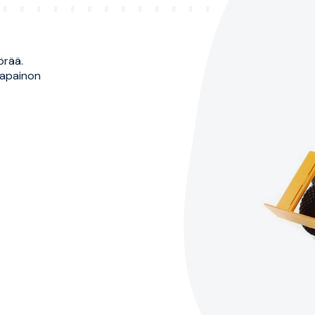
örää.
sapainon