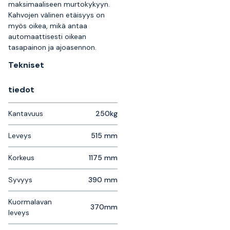
maksimaaliseen murtokykyyn.
Kahvojen välinen etäisyys on
myös oikea, mikä antaa
automaattisesti oikean
tasapainon ja ajoasennon.
Tekniset
tiedot
Kantavuus
250kg
Leveys
515 mm
Korkeus
1175 mm
Syvyys
390 mm
Kuormalavan
370mm
leveys