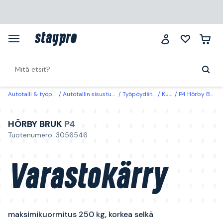
Autotalli & työpaikka
Autotallin sisustus & säilytys
Työpöydät & rullavaunut
Kuljetuskärryt
P4 Hörby Bruk Varastokärry maksimikuormitus 250 kg, korkea selkä
HÖRBY BRUK
P4
Tuotenumero: 3056546
Varastokärry
maksimikuormitus 250 kg, korkea selkä