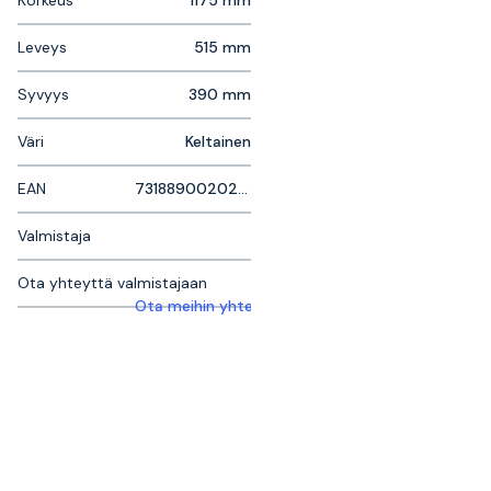
Korkeus
1175 mm
Leveys
515 mm
Syvyys
390 mm
Väri
Keltainen
EAN
7318890020262
Valmistaja
Ota yhteyttä valmistajaan
Ota meihin yhteyttä saadaksesi lisätietoja