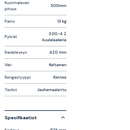
Kuormalavan
500mm
pituus
Paino
13 kg
3.00-4 2
Pyörät
kuulalaakeria
Raideleveys
420 mm
Väri
Keltainen
Rengastyyppi
Kiinteä
Tiedot
Jauhemaalattu
Spesifikaatiot