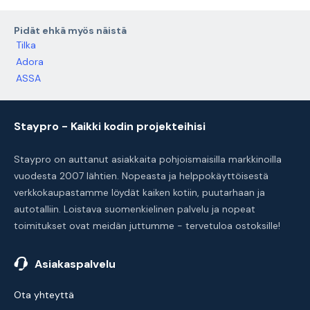
Pidät ehkä myös näistä
Tilka
Adora
ASSA
Staypro - Kaikki kodin projekteihisi
Staypro on auttanut asiakkaita pohjoismaisilla markkinoilla
vuodesta 2007 lähtien. Nopeasta ja helppokäyttöisestä
verkkokaupastamme löydät kaiken kotiin, puutarhaan ja
autotalliin. Loistava suomenkielinen palvelu ja nopeat
toimitukset ovat meidän juttumme - tervetuloa ostoksille!
Asiakaspalvelu
Ota yhteyttä