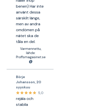
håller ihop
benen) Har inte
använt dessa
särskilt länge,
men av andra
omdömen på
nätet ska de
tåla en del.
Varmennettu,
lähde:
Proffsmagasinet.se
Börje
Johansson
,
20
syyskuu
5,0
rejäla och
stabila