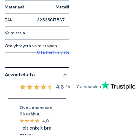
Materiaali
Metalli
EAN
3253561756764
Valmistaja
Ota yhteyttä valmistajaan
Ota meihin yhteyttä saadaksesi lisätietoja
Arvosteluita
4,3
7
arvostelua
/
5
Ove Johansson
,
2 kesäkuu
4,0
Helt enkelt bra