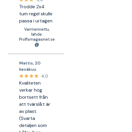
Trodde 2x4
tum regel skulle
passa i urtagen
Varmennettu,
lähde:
Proffsmagasinet.se
Mattis
,
20
kesäkuu
4,0
Kvaliteten
verkar hög
bortsett från
att tvärslå:t är
av plast.
(Svarta
detaljen som