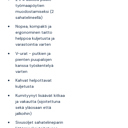
työmaapöytien
muodostamiseksi (2
sahatelineellä)
Nopea, kompakti ja
ergonominen taitto
helppoa kuljetusta ja
varastointia varten
V-urat - putkien ja
pienten puupalojen
kanssa työskentelyä
varten
Kahvat helpottavat
kuljetusta
Kumityynyt lisäävät kitkaa
ja vakautta (sijoitettuna
sekä yläosaan että
jalkoihin)
Sivusoljet sahatelineparin