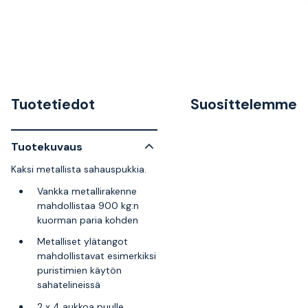
Tuotetiedot
Suosittelemme
Tuotekuvaus
Kaksi metallista sahauspukkia.
Vankka metallirakenne
mahdollistaa 900 kg:n
kuorman paria kohden
Metalliset ylätangot
mahdollistavat esimerkiksi
puristimien käytön
sahatelineissä
2 x 4 aukkoa puulle