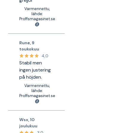
grejjor
Varmennettu,
lähde:
Proffsmagasinet.se
Rune
,
9
toukokuu
4,0
Stabil men
ingen justering
på höjden.
Varmennettu,
lähde:
Proffsmagasinet.se
Wsx
,
10
joulukuu
3,0