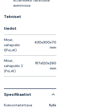
liittämiseksi taitetussa
asennossa
Tekniset
tiedot
Mitat,
430x300x70
sahapukki
mm
1(PxLxK)
Mitat,
1117x120x260
sahapukki 2
mm
(PxLxK)
Spesifikaatiot
Kokoontaitettava
Kyllä